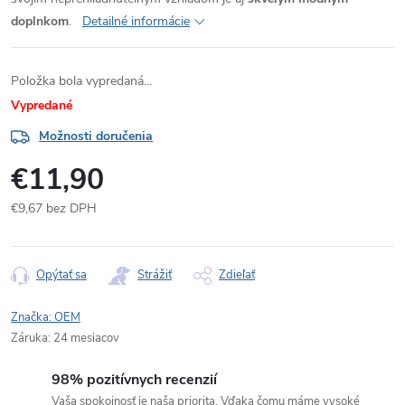
doplnkom
.
Detailné informácie
Položka bola vypredaná…
Vypredané
Možnosti doručenia
€11,90
€9,67 bez DPH
Jednotková
cena:
Opýtať sa
Strážiť
Zdieľať
Značka:
OEM
Záruka
:
24 mesiacov
98% pozitívnych recenzií
Vaša spokojnosť je naša priorita. Vďaka čomu máme vysoké