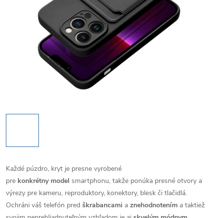
Každé púzdro, kryt je presne vyrobené
pre
konkrétny model
smartphonu, takže ponúka presné otvory a
výrezy pre kameru, reproduktory, konektory, blesk či tlačidlá.
Ochráni váš telefón pred
škrabancami
a
znehodnotením
a taktiež
svojim neprehliadnuteľným vzhľadom je aj
skvelým módnym