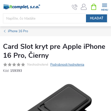
Prejsť
NÁKUPN
KOŠÍK
na
obsah
HĽADAŤ
iPhone 16 Pro
Card Slot kryt pre Apple iPhone
16 Pro, Čierny
Neohodnotené
Podrobnosti hodnotenia
Kód:
159393