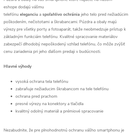
eshope dodajú vášmu
telefónu
eleganciu
a
spoľahlivo
ochránia
jeho telo pred nežiadúcim
poškodením, nečistotami a škrabancami. Púzdra a obaly majú
výrezy pre všetky porty a fotoaparát, takže neobmedzuje prístup k
základným funkciám telefónu. Kvalitné spracovanie materiálov
zabezpečí dlhodobý nepoškodený vzhľad telefónu, čo môže zvýšiť
cenu zariadenia pri jeho ďalšom predaji v budúcnosti.
Hlavné výhody
vysoká ochrana tela telefónu
zabraňuje nežiaducim škrabancom na tele telefónu
ochrana pred prachom
presné výrezy na konektory a tlačidla
kvalitný odolný materiál a prémiové spracovanie
Nezabudnite, že pre plnohodnotnú ochranu vášho smartphonu je