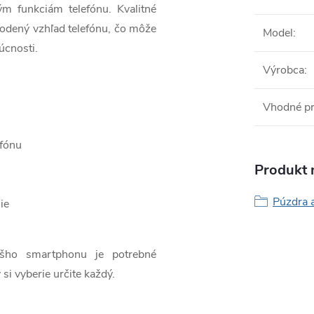
ým funkciám telefónu. Kvalitné
odený vzhľad telefónu, čo môže
Model
:
úcnosti.
Výrobca
:
Vhodné pr
efónu
Produkt n
Púzdra a
ie
ášho smartphonu je potrebné
 si vyberie určite každý.