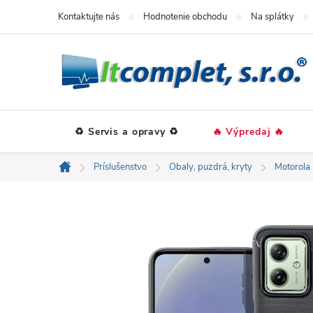
Prejsť
Kontaktujte nás
Hodnotenie obchodu
Na splátky
na
obsah
♻️ Servis a opravy ♻️
🔥 Výpredaj 🔥
Príslušenstvo
Obaly, puzdrá, kryty
Motorola
Domov