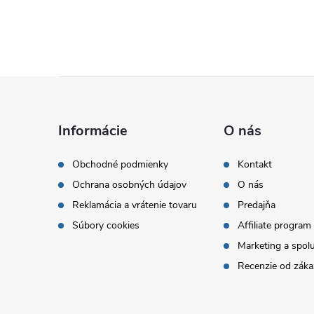
Z
á
Informácie
O nás
p
Obchodné podmienky
Kontakt
Ochrana osobných údajov
O nás
ä
Reklamácia a vrátenie tovaru
Predajňa
t
Súbory cookies
Affiliate program
Marketing a spol
i
Recenzie od záka
e