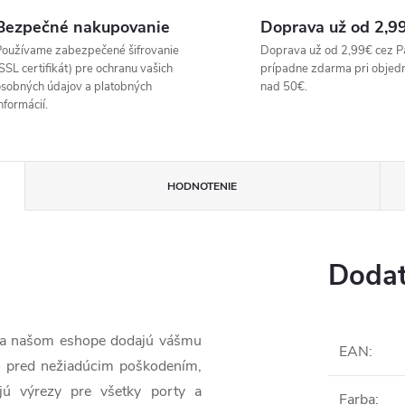
Bezpečné nakupovanie
Doprava už od 2,9
oužívame zabezpečené šifrovanie
Doprava už od 2,99€ cez P
SSL certifikát) pre ochranu vašich
prípadne zdarma pri objed
sobných údajov a platobných
nad 50€.
nformácií.
HODNOTENIE
Dodat
 na našom eshope dodajú vášmu
EAN
:
lo pred nežiadúcim poškodením,
jú výrezy pre všetky porty a
Farba
: