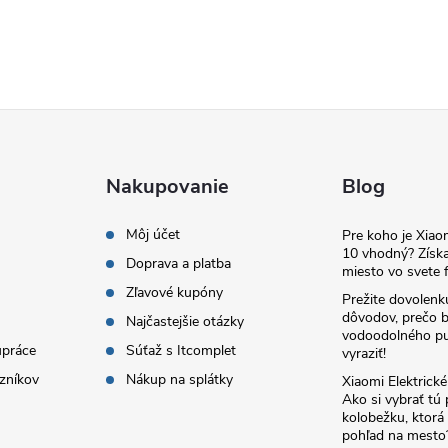
Nakupovanie
Blog
Môj účet
Pre koho je Xia
10 vhodný? Získa
Doprava a platba
miesto vo svete f
Zľavové kupóny
Prežite dovolenk
dôvodov, prečo 
Najčastejšie otázky
vodoodolného pu
upráce
Súťaž s Itcomplet
vyraziť!
zníkov
Nákup na splátky
Xiaomi Elektrick
Ako si vybrať tú
kolobežku, ktor
pohľad na mesto