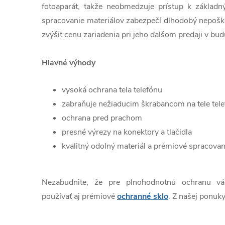
fotoaparát, takže neobmedzuje prístup k základn
spracovanie materiálov zabezpečí dlhodobý nepošk
zvýšiť cenu zariadenia pri jeho ďalšom predaji v bud
Hlavné výhody
vysoká ochrana tela telefónu
zabraňuje nežiaducim škrabancom na tele tel
ochrana pred prachom
presné výrezy na konektory a tlačidla
kvalitný odolný materiál a prémiové spracovan
Nezabudnite, že pre plnohodnotnú ochranu v
používať aj prémiové
ochranné sklo
. Z našej ponuky