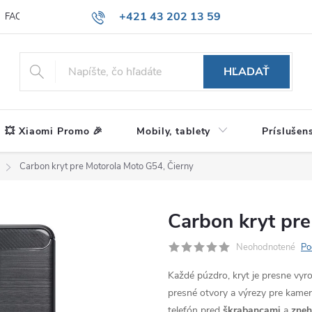
+421 43 202 13 59
FAQ
Blog
HĽADAŤ
💥 Xiaomi Promo 🎉
Mobily, tablety
Príslušen
Carbon kryt pre Motorola Moto G54, Čierny
Carbon kryt pre
Neohodnotené
Po
Každé púzdro, kryt je presne vy
presné otvory a výrezy pre kameru
telefón pred
škrabancami
a
zne