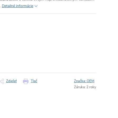
.
Detailné informácie
Zdieľať
Tlač
Značka:
OEM
Záruka
:
2 roky