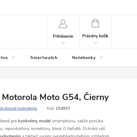
NÁKUPNÝ
KOŠÍK
Prázdny košík
Prihlásenie
stvo
Smartwatch
Notebooky
Počítač
 Motorola Moto G54, Čierny
drobnosti hodnotenia
Kód:
154937
robené pre
konkrétny model
smartphonu, takže ponúka
, reproduktory, konektory, blesk či tlačidlá. Ochráni váš
hodnotením
a taktiež svojim neprehliadnuteľným vzhľadom