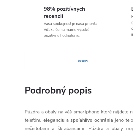
98% pozitívnych
recenzií
P
(
Vaša spokojnosť je naša priorita.
o
Vďaka čomu máme vysoké
i
pozitívne hodnotenie.
POPIS
Podrobný popis
Púzdra a obaly na váš smartphone ktoré nájdete
telefónu
eleganciu
a
spoľahlivo
ochránia
jeho te
nečistotami a škrabancami. Púzdra a obaly ma