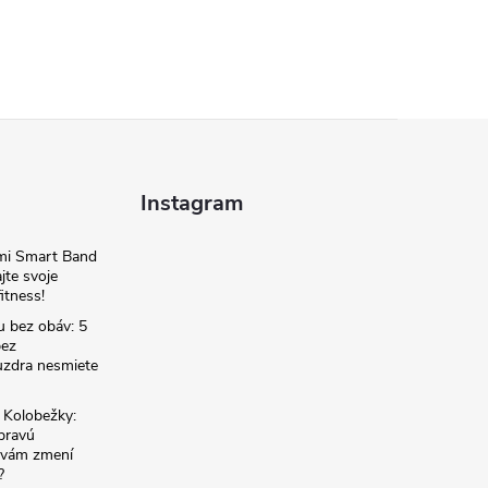
Instagram
omi Smart Band
jte svoje
itness!
u bez obáv: 5
bez
zdra nesmiete
é Kolobežky:
 pravú
á vám zmení
?