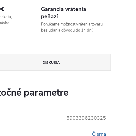
9€
Garancia vrátenia
peňazí
acketu,
návke
Ponúkame možnosť vrátenia tovaru
bez udania dôvodu do 14 dní.
DISKUSIA
očné parametre
5903396230325
Čierna