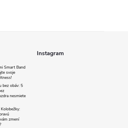
Instagram
omi Smart Band
jte svoje
itness!
u bez obáv: 5
bez
zdra nesmiete
é Kolobežky:
 pravú
á vám zmení
?