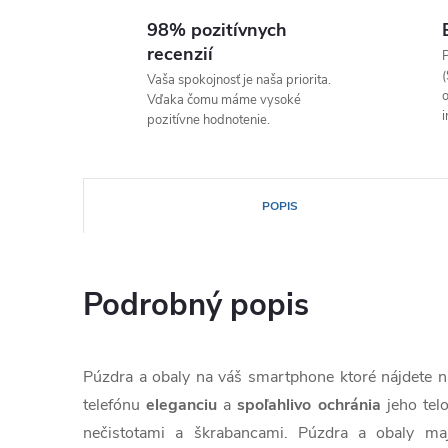
98% pozitívnych
recenzií
P
(
Vaša spokojnosť je naša priorita.
o
Vďaka čomu máme vysoké
i
pozitívne hodnotenie.
POPIS
Podrobný popis
Púzdra a obaly na váš smartphone ktoré nájdete
telefónu
eleganciu
a
spoľahlivo
ochránia
jeho te
nečistotami a škrabancami. Púzdra a obaly ma