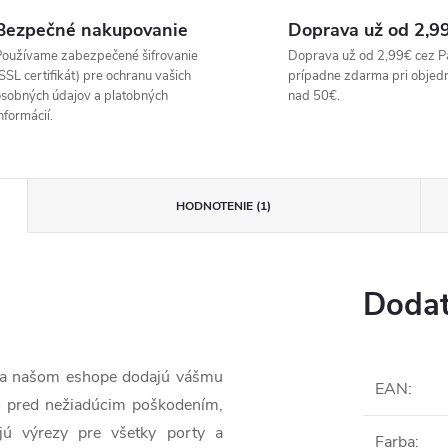
Bezpečné nakupovanie
Doprava už od 2,9
oužívame zabezpečené šifrovanie
Doprava už od 2,99€ cez P
SSL certifikát) pre ochranu vašich
prípadne zdarma pri objed
sobných údajov a platobných
nad 50€.
nformácií.
HODNOTENIE (1)
Dodat
 na našom eshope dodajú vášmu
EAN
:
lo pred nežiadúcim poškodením,
jú výrezy pre všetky porty a
Farba
: