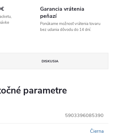
9€
Garancia vrátenia
peňazí
acketu,
návke
Ponúkame možnosť vrátenia tovaru
bez udania dôvodu do 14 dní.
DISKUSIA
očné parametre
5903396085390
Čierna