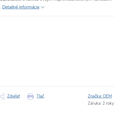
.
Detailné informácie
Zdieľať
Tlač
Značka:
OEM
Záruka
:
2 roky