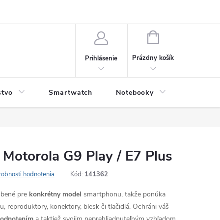
NÁKUPNÝ
KOŠÍK
Prázdny košík
Prihlásenie
stvo
Smartwatch
Notebooky
Počítač
 Motorola G9 Play / E7 Plus
obnosti hodnotenia
Kód:
141362
robené pre
konkrétny model
smartphonu, takže ponúka
, reproduktory, konektory, blesk či tlačidlá. Ochráni váš
hodnotením
a taktiež svojim neprehliadnuteľným vzhľadom