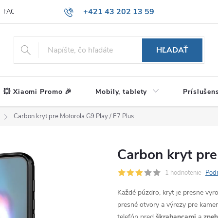
+421 43 202 13 59
FAQ
Blog
HĽADAŤ
💥 Xiaomi Promo 🎉
Mobily, tablety
Príslušen
Carbon kryt pre Motorola G9 Play / E7 Plus
Carbon kryt pre
1 hodnotenie
Podr
Každé púzdro, kryt je presne vy
presné otvory a výrezy pre kameru
telefón pred
škrabancami
a
zne