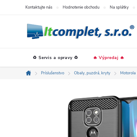
Prejsť
Kontaktujte nás
Hodnotenie obchodu
Na splátky
na
obsah
♻️ Servis a opravy ♻️
🔥 Výpredaj 🔥
Príslušenstvo
Obaly, puzdrá, kryty
Motorola
Domov