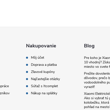
Nakupovanie
Blog
Môj účet
Pre koho je Xia
10 vhodný? Získa
Doprava a platba
miesto vo svete f
Zľavové kupóny
Prežite dovolenk
dôvodov, prečo 
Najčastejšie otázky
vodoodolného pu
upráce
Súťaž s Itcomplet
vyraziť!
zníkov
Nákup na splátky
Xiaomi Elektrick
Ako si vybrať tú
kolobežku, ktor
pohľad na mesto