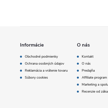
Z
á
Informácie
O nás
p
Obchodné podmienky
Kontakt
Ochrana osobných údajov
O nás
ä
Reklamácia a vrátenie tovaru
Predajňa
t
Súbory cookies
Affiliate program
Marketing a spol
i
Recenzie od záka
e