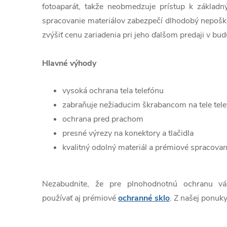
fotoaparát, takže neobmedzuje prístup k základn
spracovanie materiálov zabezpečí dlhodobý nepošk
zvýšiť cenu zariadenia pri jeho ďalšom predaji v bud
Hlavné výhody
vysoká ochrana tela telefónu
zabraňuje nežiaducim škrabancom na tele tel
ochrana pred prachom
presné výrezy na konektory a tlačidla
kvalitný odolný materiál a prémiové spracovan
Nezabudnite, že pre plnohodnotnú ochranu v
používať aj prémiové
ochranné sklo
. Z našej ponuky