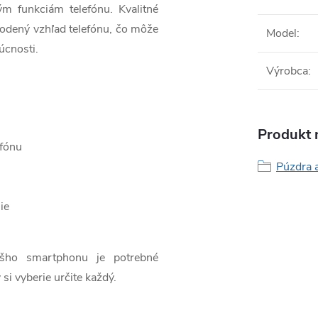
ým funkciám telefónu. Kvalitné
odený vzhľad telefónu, čo môže
Model
:
úcnosti.
Výrobca
:
Produkt n
efónu
Púzdra a
ie
ášho smartphonu je potrebné
 si vyberie určite každý.