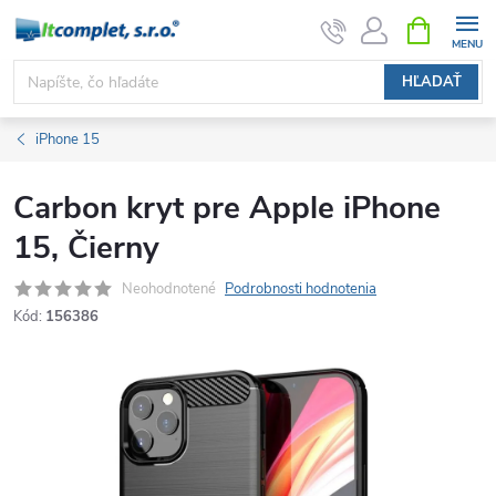
Prejsť
NÁKUPN
KOŠÍK
na
obsah
HĽADAŤ
iPhone 15
Carbon kryt pre Apple iPhone
15, Čierny
Neohodnotené
Podrobnosti hodnotenia
Kód:
156386