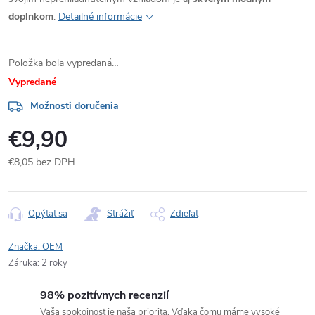
doplnkom
.
Detailné informácie
Položka bola vypredaná…
Vypredané
Možnosti doručenia
€9,90
€8,05 bez DPH
Jednotková
cena:
Opýtať sa
Strážiť
Zdieľať
Značka:
OEM
Záruka
:
2 roky
98% pozitívnych recenzií
Vaša spokojnosť je naša priorita. Vďaka čomu máme vysoké