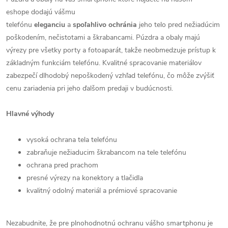
eshope dodajú vášmu
telefónu
eleganciu
a
spoľahlivo
ochránia
jeho telo pred nežiadúcim
poškodením, nečistotami a škrabancami. Púzdra a obaly majú
výrezy pre všetky porty a fotoaparát, takže neobmedzuje prístup k
základným funkciám telefónu. Kvalitné spracovanie materiálov
zabezpečí dlhodobý nepoškodený vzhľad telefónu, čo môže zvýšiť
cenu zariadenia pri jeho ďalšom predaji v budúcnosti.
Hlavné výhody
vysoká ochrana tela telefónu
zabraňuje nežiaducim škrabancom na tele telefónu
ochrana pred prachom
presné výrezy na konektory a tlačidla
kvalitný odolný materiál a prémiové spracovanie
Nezabudnite, že pre plnohodnotnú ochranu vášho smartphonu je