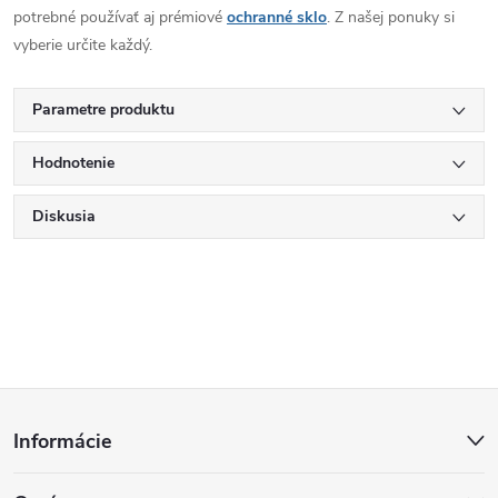
potrebné používať aj prémiové
ochranné sklo
. Z našej ponuky si
vyberie určite každý.
Parametre produktu
Hodnotenie
Diskusia
Z
Informácie
á