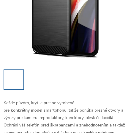
Každé púzdro, kryt je presne vyrobené
pre
konkrétny model
smartphonu, takže ponúka presné otvory a
výrezy pre kameru, reproduktory, konektory, blesk či tlačidlá.
Ochráni váš telefón pred
škrabancami
a
znehodnotením
a taktiež
svojim neprehliadnuteľným vzhľadom je aj
skvelým módnym