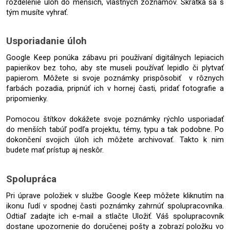
rozdelenie úloh do menších, vlastných zoznamov. Skrátka sa s 
tým musíte vyhrať.
Usporiadanie úloh
Google Keep ponúka zábavu pri používaní digitálnych lepiacich 
papierikov bez toho, aby ste museli používať lepidlo či plytvať 
papierom. Môžete si svoje poznámky prispôsobiť  v rôznych 
farbách pozadia, pripnúť ich v hornej časti, pridať fotografie a 
pripomienky.
Pomocou štítkov dokážete svoje poznámky rýchlo usporiadať 
do menších tabúľ podľa projektu, témy, typu a tak podobne. Po 
dokončení svojich úloh ich môžete archivovať. Takto k nim 
budete mať prístup aj neskôr.
Spolupráca
Pri úprave položiek v službe Google Keep môžete kliknutím na 
ikonu ľudí v spodnej časti poznámky zahrnúť spolupracovníka. 
Odtiaľ zadajte ich e-mail a stlačte Uložiť. Váš spolupracovník 
dostane upozornenie do doručenej pošty a zobrazí položku vo 