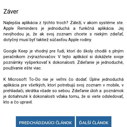
Záver
Najlepšia aplikácia z týchto troch? Záleží, v akom systéme ste. 
Apple Reminders je jednoduchá a funkčná aplikácia. Jej 
nevýhodou je, že ak svoj zoznam chcete s niekým zdieľať, 
dotyčný musí byť taktiež súčasťou Apple rodiny.
Google Keep je vhodný pre ľudí, ktorí do školy chodili s plným 
peračníkom zvýrazňovačov. V tejto aplikácií si dokážete svoje 
poznámky vyšperkovať k dokonalosti. Zdieľanie je jednoduché, 
používanie ešte viac.
K Microsoft To-Do nie je veľmi čo dodať. Úplne jednoduchá 
aplikácia pre všetkých, ktorí potrebujú svoj zoznam v mobile, v 
prehliadači, skrátka všade so sebou. Zdieľanie úloh a  poznámok 
je dotiahnuté k dokonalosti vďaka tomu, že si viete odsledovať, 
kto a čo upravil.
PREDCHÁDZAJÚCI ČLÁNOK
ĎALŠÍ ČLÁNOK