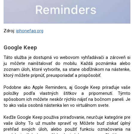
Zdroj: 
iphonefaq.org
Google Keep
Táto služba je dostupná vo webovom vyhľadávači a zároveň si 
ju môžete nainštalovať do mobilu. Každá poznámka alebo 
zoznam úloh, ktoré vytvoríte, sa stane obdĺžnikom na nástenke, 
ktorý môžete pripnúť, preusporiadať a prispôsobiť. 
Podobne ako Apple Reminders, aj Google Keep priraďuje vaše 
položky podľa vlastných štítkov a pripomenutí. Týmto 
spôsobom ich môžete neskôr rýchlo nájsť na bočnom paneli. Je 
to ako vaša osobná nástenka len vo virtuálnom svete.
Keďže Google Keep používa priraďovanie, neurčuje kategórie pre 
vaše úlohy. To už musíte spraviť vy. Môžete buď získať úplný 
prehľad svojich úloh, alebo použiť funkciu označovania na 