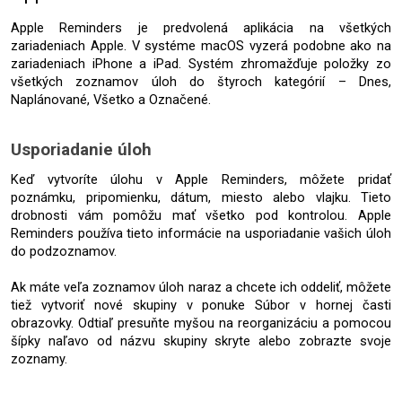
Apple Reminders je predvolená aplikácia na všetkých 
zariadeniach Apple. V systéme macOS vyzerá podobne ako na 
zariadeniach iPhone a iPad. Systém zhromažďuje položky zo 
všetkých zoznamov úloh do štyroch kategórií – Dnes, 
Naplánované, Všetko a Označené.
Usporiadanie úloh
Keď vytvoríte úlohu v Apple Reminders, môžete pridať 
poznámku, pripomienku, dátum, miesto alebo vlajku. Tieto 
drobnosti vám pomôžu mať všetko pod kontrolou. Apple 
Reminders používa tieto informácie na usporiadanie vašich úloh 
do podzoznamov.
Ak máte veľa zoznamov úloh naraz a chcete ich oddeliť, môžete 
tiež vytvoriť nové skupiny v ponuke Súbor v hornej časti 
obrazovky. Odtiaľ presuňte myšou na reorganizáciu a pomocou 
šípky naľavo od názvu skupiny skryte alebo zobrazte svoje 
zoznamy.