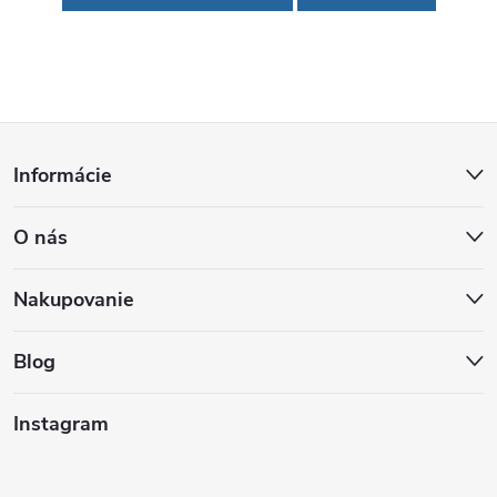
Z
Informácie
á
O nás
p
ä
Nakupovanie
t
Blog
i
Instagram
e