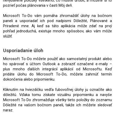
nevybavené položky všetkého, čo musíte urobiť, a môžete si to 
pozrieť počas plánovania v časti Môj deň. 
Microsoft To-Do vám pomáha zhromaždiť úlohy na bočnom 
paneli a usporiadať ich pod nadpismi Dôležité, Plánované a 
Priradené mne. Aj keď sa táto aplikácia môže zdať na prvý 
pohľad jednoduchá, existuje mnoho spôsobov, ako vám môže 
slúžiť.
Usporiadanie úloh
Microsoft To-Do môžete použiť ako samostatný produkt alebo 
ho spárovať s účtom Outlook a zobraziť označené e-maily – 
plus mnoho ďalších integrácií aplikácií od Microsoftu. Keď 
pridáte úlohu do Microsoft To-Do, môžete zahrnúť termín 
dokončenia alebo pripomienku.
Kliknutím na hviezdičku vedľa ľubovoľnej úlohy ju označíte ako 
dôležitú. Vďaka tomu získate vizuálnu pripomienku a navyše 
Microsoft To Do zhromažďuje všetky tieto položky do zoznamu 
Dôležité na vašom bočnom paneli, takže ich môžete sledovať 
naraz.