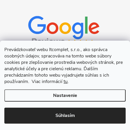
Prevádzkovateľ webu Itcomplet, s.r.o., ako správca
osobných údajov, spracováva na tomto webe súbory
cookies pre zlepšovanie prostredia webových stránok, pre
analytické účely a pre cielenú reklamu. Ďalším
prechádzaním tohoto webu vyjadrujete súhlas s ich
používaním. Viac informácií
tu
.
Nastavenie
Copyright 2026
Itcomplet s.r.o.
. Všetky práva vyhradené.
Upraviť
nastavenie cookies
Súhlasím
Vytvoril Shoptet