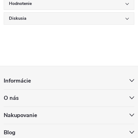
Hodnotenie
Diskusia
Z
Informácie
á
O nás
p
ä
Nakupovanie
t
Blog