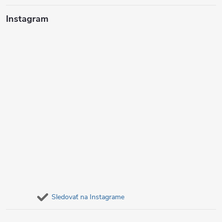
i
Instagram
e
Sledovať na Instagrame