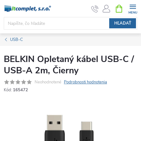
Prejsť
NÁKUPN
KOŠÍK
na
obsah
HĽADAŤ
USB-C
BELKIN Opletaný kábel USB-C /
USB-A 2m, Čierny
Neohodnotené
Podrobnosti hodnotenia
Kód:
165472