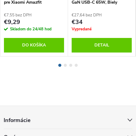
pre Xiaomi Amazfit
GaN USB-C 65W, Biely
GTR/GTS/T-Rex
€7,55 bez DPH
€27,64 bez DPH
€9,29
€34
Skladom do 24/48 hod
Vypredané
DO KOŠÍKA
DETAIL
Z
Informácie
á