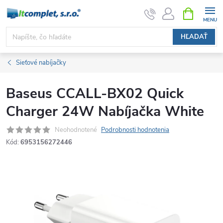
Prejsť
NÁKUPN
KOŠÍK
na
obsah
HĽADAŤ
Sieťové nabíjačky
Baseus CCALL-BX02 Quick
Charger 24W Nabíjačka White
Neohodnotené
Podrobnosti hodnotenia
Kód:
6953156272446