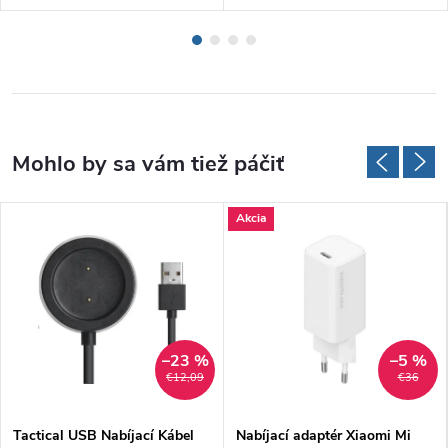
Akcia
–23 %
–5 %
€12,09
€36
Tactical USB Nabíjací Kábel
Nabíjací adaptér Xiaomi Mi