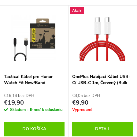
Akcia
Tactical Kábel pre Honor
OnePlus Nabíjací Kábel USB-
Watch Fit New/Band
C/ USB-C 1m, Červený (Bulk
6/7/8/9/10, Čierny
balenie)
€16,18 bez DPH
€8,05 bez DPH
€19,90
€9,90
Skladom - Ihneď k odoslaniu
Vypredané
DO KOŠÍKA
DETAIL