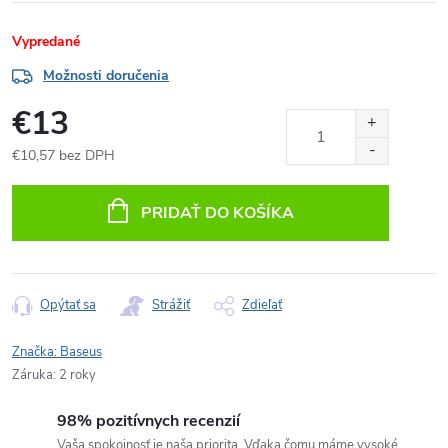
Vypredané
Možnosti doručenia
€13
€10,57 bez DPH
Jednotková
cena:
PRIDAŤ DO KOŠÍKA
Opýtať sa
Strážiť
Zdieľať
Značka:
Baseus
Záruka
:
2 roky
98% pozitívnych recenzií
Vaša spokojnosť je naša priorita. Vďaka čomu máme vysoké