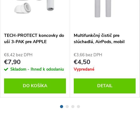
TECH-PROTECT koncovky do
Multifunkčný čistič pre
uší 3-PAK pre APPLE
slúchadlá, AirPods, mobil
AIRPODS PRO 3, Biele
€6,42 bez DPH
€3,66 bez DPH
€7,90
€4,50
Skladom - Ihneď k odoslaniu
Vypredané
DO KOŠÍKA
DETAIL