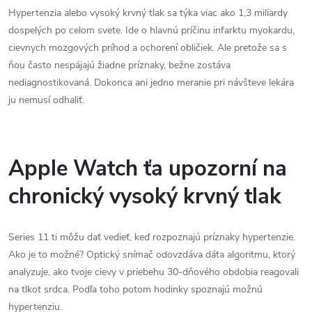
Hypertenzia alebo vysoký krvný tlak sa týka viac ako 1,3 miliardy
dospelých po celom svete. Ide o hlavnú príčinu infarktu myokardu,
cievnych mozgových príhod a ochorení obličiek. Ale pretože sa s
ňou často nespájajú žiadne príznaky, bežne zostáva
nediagnostikovaná. Dokonca ani jedno meranie pri návšteve lekára
ju nemusí odhaliť.
Apple Watch ťa upozorní na
chronický vysoký krvný tlak
Series 11 ti môžu dať vedieť, keď rozpoznajú príznaky hypertenzie.
Ako je to možné? Optický snímač odovzdáva dáta algoritmu, ktorý
analyzuje, ako tvoje cievy v priebehu 30-dňového obdobia reagovali
na tlkot srdca. Podľa toho potom hodinky spoznajú možnú
hypertenziu.