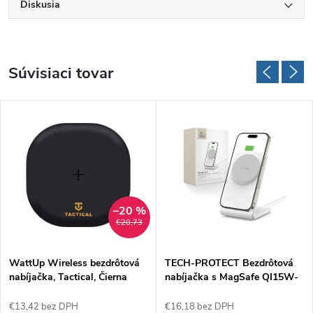
Diskusia
Súvisiaci tovar
–20 %
€20,73
WattUp Wireless bezdrôtová
TECH-PROTECT Bezdrôtová
nabíjačka, Tactical, Čierna
nabíjačka s MagSafe QI15W-
A38, Biela
€13,42 bez DPH
€16,18 bez DPH