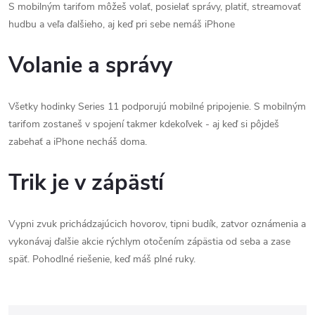
S mobilným tarifom môžeš volať, posielať správy, platiť, streamovať
hudbu a veľa ďalšieho, aj keď pri sebe nemáš iPhone
Volanie a správy
Všetky hodinky Series 11 podporujú mobilné pripojenie. S mobilným
tarifom zostaneš v spojení takmer kdekoľvek - aj keď si pôjdeš
zabehať a iPhone necháš doma.
Trik je v zápästí
Vypni zvuk prichádzajúcich hovorov, tipni budík, zatvor oznámenia a
vykonávaj ďalšie akcie rýchlym otočením zápästia od seba a zase
späť. Pohodlné riešenie, keď máš plné ruky.