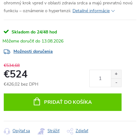
ohromný krok vpred v oblasti zdravia srdca a majú prevratnú novú
funkciu – oznámenie o hypertenzii.
Detailné informácie
Skladom do 24/48 hod
13.08.2026
Možnosti doručenia
€534,68
€524
€426,02 bez DPH
Jednotková
cena:
PRIDAŤ DO KOŠÍKA
Opýtať sa
Strážiť
Zdieľať