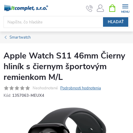
Prejsť
NÁKUPN
KOŠÍK
na
obsah
HĽADAŤ
Smartwatch
Apple Watch S11 46mm Čierny
hliník s čiernym športovým
remienkom M/L
Neohodnotené
Podrobnosti hodnotenia
Kód:
1357063-MEUX4