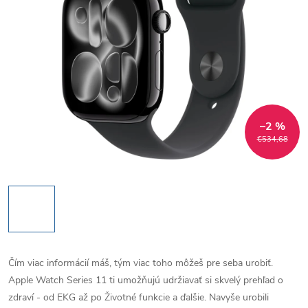
–2 %
€534,68
Čím viac informácií máš, tým viac toho môžeš pre seba urobiť.
Apple Watch Series 11 ti umožňujú udržiavať si skvelý prehľad o
zdraví - od EKG až po Životné funkcie a ďalšie. Navyše urobili