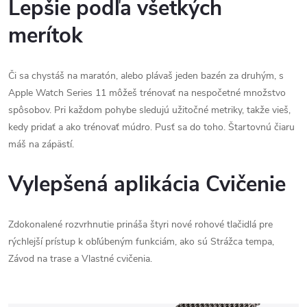
Lepšie podľa všetkých
merítok
Či sa chystáš na maratón, alebo plávaš jeden bazén za druhým, s
Apple Watch Series 11 môžeš trénovať na nespočetné množstvo
spôsobov. Pri každom pohybe sledujú užitočné metriky, takže vieš,
kedy pridať a ako trénovať múdro. Pusť sa do toho. Štartovnú čiaru
máš na zápästí.
Vylepšená aplikácia Cvičenie
Zdokonalené rozvrhnutie prináša štyri nové rohové tlačidlá pre
rýchlejší prístup k obľúbeným funkciám, ako sú Strážca tempa,
Závod na trase a Vlastné cvičenia.