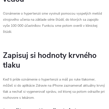
Oznámenie o hypertenzii sme vyvinuli pomocou vyspelých metód
strojového učenia na základe série štúdií, do ktorých sa zapojilo
vyše 100 000 účastníkov. Funkciu sme potom overili v klinickej
štúdii.
Zapisuj si hodnoty krvného
tlaku
Keď ti príde oznámenie o hypertenzii a máš po ruke tlakomer,
môžeš si do aplikácie Zdravie na iPhone zaznamenať aktuálny krvný
tlak a nechať si vygenerovať správu, od ktorej sa potom odrazíte pri
rozhovore s lekárom.