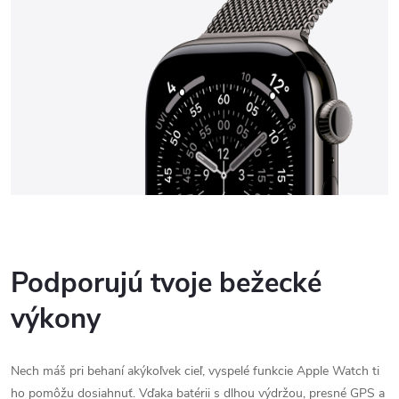
Podporujú tvoje bežecké
výkony
Nech máš pri behaní akýkoľvek cieľ, vyspelé funkcie Apple Watch ti
ho pomôžu dosiahnuť. Vďaka batérii s dlhou výdržou, presné GPS a