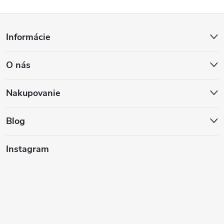
Z
Informácie
á
O nás
p
ä
Nakupovanie
t
Blog
i
Instagram
e