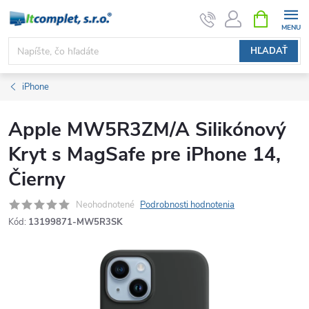
Prejsť
NÁKUPN
KOŠÍK
na
obsah
HĽADAŤ
iPhone
Apple MW5R3ZM/A Silikónový
Kryt s MagSafe pre iPhone 14,
Čierny
Neohodnotené
Podrobnosti hodnotenia
Kód:
13199871-MW5R3SK