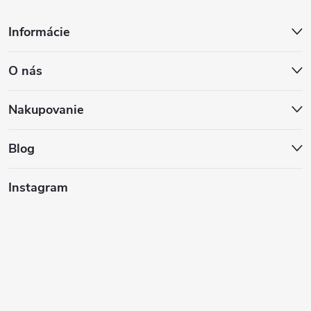
Z
Informácie
á
O nás
p
ä
Nakupovanie
t
Blog
i
Instagram
e