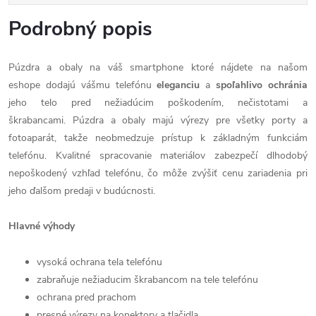
Podrobný popis
Púzdra a obaly na váš smartphone ktoré nájdete na našom
eshope dodajú vášmu telefónu
eleganciu
a
spoľahlivo
ochránia
jeho telo pred nežiadúcim poškodením, nečistotami a
škrabancami. Púzdra a obaly majú výrezy pre všetky porty a
fotoaparát, takže neobmedzuje prístup k základným funkciám
telefónu. Kvalitné spracovanie materiálov zabezpečí dlhodobý
nepoškodený vzhľad telefónu, čo môže zvýšiť cenu zariadenia pri
jeho ďalšom predaji v budúcnosti.
Hlavné výhody
vysoká ochrana tela telefónu
zabraňuje nežiaducim škrabancom na tele telefónu
ochrana pred prachom
presné výrezy na konektory a tlačidla