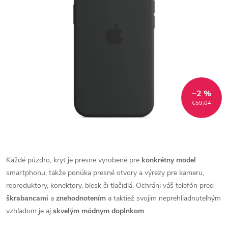
–2 %
€59,04
Každé púzdro, kryt je presne vyrobené pre
konkrétny model
smartphonu, takže ponúka presné otvory a výrezy pre kameru,
reproduktory, konektory, blesk či tlačidlá. Ochráni váš telefón pred
škrabancami
a
znehodnotením
a taktiež svojim neprehliadnuteľným
vzhľadom je aj
skvelým módnym doplnkom
.