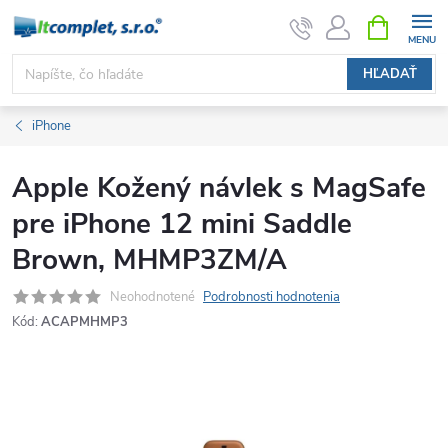
Prejsť
NÁKUPN
KOŠÍK
na
obsah
HĽADAŤ
iPhone
Apple Kožený návlek s MagSafe
pre iPhone 12 mini Saddle
Brown, MHMP3ZM/A
Neohodnotené
Podrobnosti hodnotenia
Kód:
ACAPMHMP3