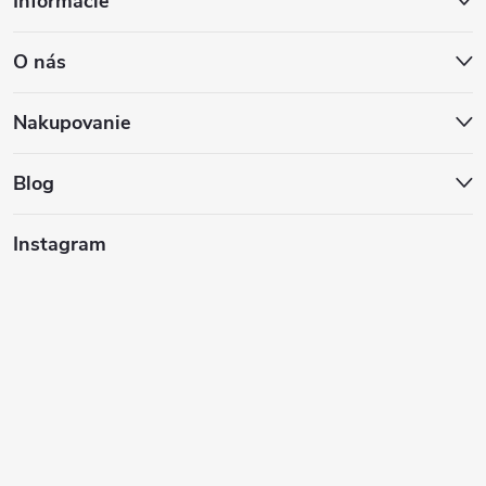
Informácie
á
O nás
p
ä
Nakupovanie
t
Blog
i
Instagram
e