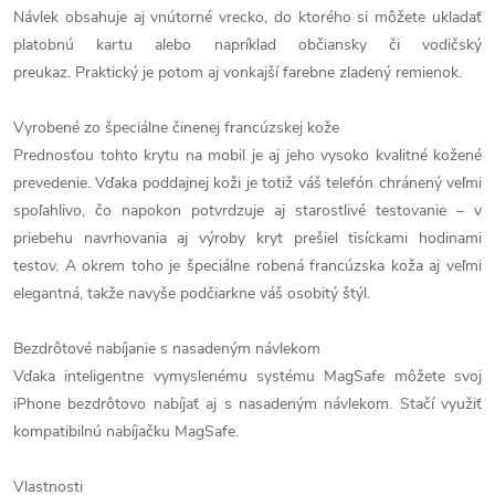
Návlek obsahuje aj vnútorné vrecko, do ktorého si môžete ukladať
platobnú kartu alebo napríklad občiansky či vodičský
preukaz. Praktický je potom aj vonkajší farebne zladený remienok.
Vyrobené zo špeciálne činenej francúzskej kože
Prednosťou tohto krytu na mobil je aj jeho vysoko kvalitné kožené
prevedenie. Vďaka poddajnej koži je totiž váš telefón chránený veľmi
spoľahlivo, čo napokon potvrdzuje aj starostlivé testovanie – v
priebehu navrhovania aj výroby kryt prešiel tisíckami hodinami
testov. A okrem toho je špeciálne robená francúzska koža aj veľmi
elegantná, takže navyše podčiarkne váš osobitý štýl.
Bezdrôtové nabíjanie s nasadeným návlekom
Vďaka inteligentne vymyslenému systému MagSafe môžete svoj
iPhone bezdrôtovo nabíjať aj s nasadeným návlekom. Stačí využiť
kompatibilnú nabíjačku MagSafe.
Vlastnosti