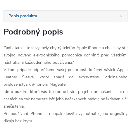
Popis produktu
Podrobný popis
Zaobstarali ste si vyspelý chytrý telefón Apple iPhone a chceli by ste
svojho nového elektronického pomocníka ochrániť pred všetkými
nástrahami každodenného používania?
V tom prípade odporúčame vašej pozornosti kožený návlek Apple
Leather Sleeve, ktorý spadá do ekosystému originálneho
príslušenstva k iPhonom MagSafe.
Ide o puzdro, ktoré váš telefón ochráni pri jeho prenášaní – ani na
cestách sa tak nemusíte báť jeho nečakaných pádov, poškriabania či
znečistenia.
Pri používaní iPhonu si naopak dosýta vychutnáte jeho originálny
dizajn bez krytu.