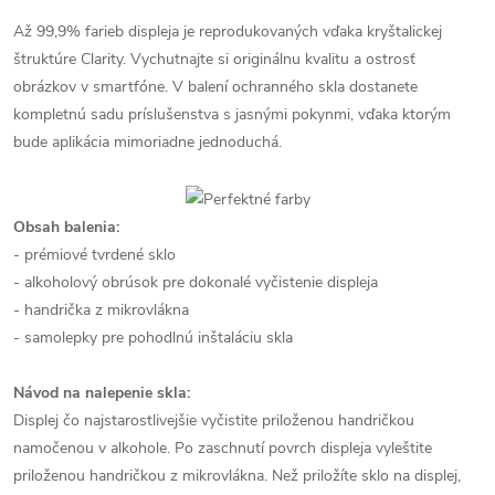
Až 99,9% farieb displeja je reprodukovaných vďaka kryštalickej
štruktúre Clarity. Vychutnajte si originálnu kvalitu a ostrosť
obrázkov v smartfóne. V balení ochranného skla dostanete
kompletnú sadu príslušenstva s jasnými pokynmi, vďaka ktorým
bude aplikácia mimoriadne jednoduchá.
Obsah balenia:
- prémiové tvrdené sklo
- alkoholový obrúsok pre dokonalé vyčistenie displeja
- handrička z mikrovlákna
- samolepky pre pohodlnú inštaláciu skla
Návod na nalepenie skla:
Displej čo najstarostlivejšie vyčistite priloženou handričkou
namočenou v alkohole. Po zaschnutí povrch displeja vyleštite
priloženou handričkou z mikrovlákna. Než priložíte sklo na displej,