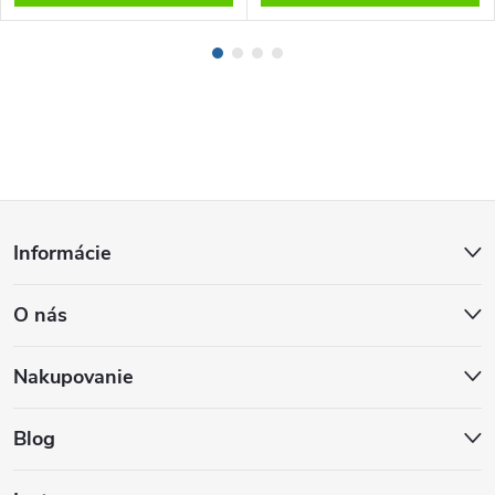
Z
Informácie
á
O nás
p
ä
Nakupovanie
t
Blog