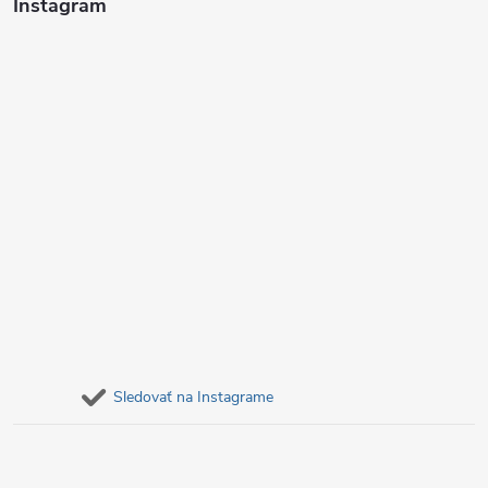
i
Instagram
e
Sledovať na Instagrame