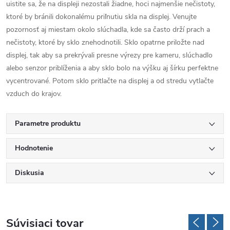
uistite sa, že na displeji nezostali žiadne, hoci najmenšie nečistoty,
ktoré by bránili dokonalému priľnutiu skla na displej. Venujte
pozornosť aj miestam okolo slúchadla, kde sa často drží prach a
nečistoty, ktoré by sklo znehodnotili. Sklo opatrne priložte nad
displej, tak aby sa prekrývali presne výrezy pre kameru, slúchadlo
alebo senzor priblíženia a aby sklo bolo na výšku aj šírku perfektne
vycentrované. Potom sklo pritlačte na displej a od stredu vytlačte
vzduch do krajov.
Parametre produktu
Hodnotenie
Diskusia
Súvisiaci tovar