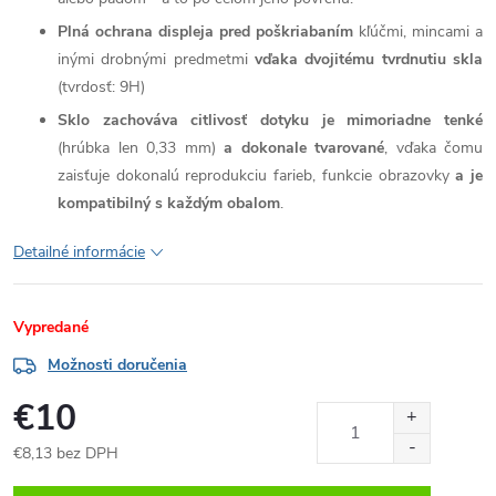
Plná ochrana displeja pred poškriabaním
kľúčmi, mincami a
inými drobnými predmetmi
vďaka dvojitému tvrdnutiu skla
(tvrdosť: 9H)
Sklo zachováva citlivosť dotyku je mimoriadne tenké
(hrúbka len 0,33 mm)
a dokonale tvarované
, vďaka čomu
zaisťuje dokonalú reprodukciu farieb, funkcie obrazovky
a je
kompatibilný s každým obalom
.
Detailné informácie
Vypredané
Možnosti doručenia
€10
€8,13 bez DPH
Jednotková