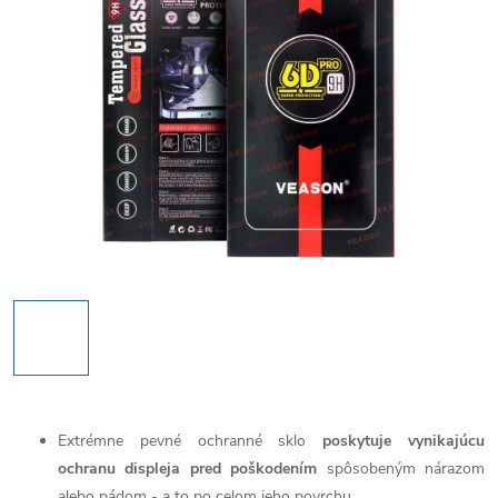
Extrémne pevné ochranné sklo
poskytuje vynikajúcu
ochranu displeja pred poškodením
spôsobeným nárazom
alebo pádom - a to po celom jeho povrchu.