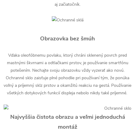
aj začiatočník.
Obrazovka bez šmúh
Vďaka oleofóbnemu povlaku, ktorý chráni sklenený povrch pred
mastnými škvrnami a odtlačkami prstov, je používanie smartfónu
potešením. Nechajte svoju obrazovku vždy vyzerať ako novú.
Ochranné sklo zaisťuje plné pohodlie pri používaní tým, že ponúka
voľný a príjemný sklz prstov a okamžitú reakciu na gestá. Používanie
všetkých dotykových funkcií displeja nebolo nikdy také príjemné.
Najvyššia čistota obrazu a veľmi jednoduchá
montáž