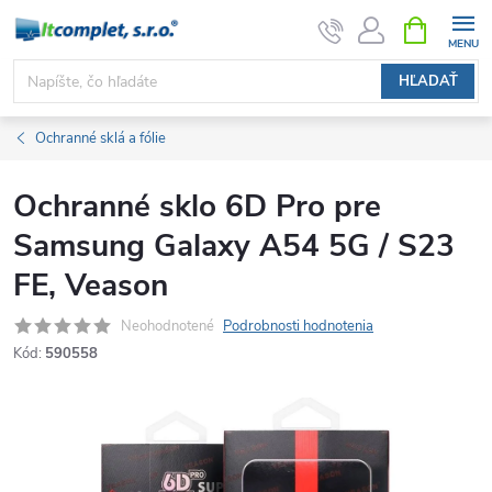
Prejsť
NÁKUPN
KOŠÍK
na
obsah
HĽADAŤ
Ochranné sklá a fólie
Ochranné sklo 6D Pro pre
Samsung Galaxy A54 5G / S23
FE, Veason
Neohodnotené
Podrobnosti hodnotenia
Kód:
590558