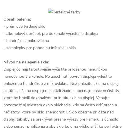
Obsah balenia:
- prémiové tvrdené sklo
- alkoholový obrúsok pre dokonalé vyčistenie displeja
- handrička z mikrovlákna
- samolepky pre pohodlnú inštaláciu skla
Návod na nalepenie skla:
Displej čo najstarostlivejšie vyčistite priloženou handričkou
namočenou v alkohole. Po zaschnutí povrch displeja vyleštite
priloženou handričkou z mikrovlákna. Než priložíte sklo na displej,
uistite sa, že na displeji nezostali žiadne, hoci najmenšie nečistoty,
ktoré by bránili dokonalému priľnutiu skla na displej. Venujte
pozornosť aj miestam okolo slúchadla, kde sa často drží prach a
nečistoty, ktoré by sklo znehodnotili. Sklo opatrne priložte nad
displej, tak aby sa prekrývali presne výrezy pre kameru, slúchadlo
alebo senzor priblíženia a aby sklo bolo na výšku aj šírku perfektne