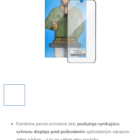
Extrémne pevné ochranné sklo
poskytuje vynikajúcu
ochranu displeja pred poškodením
spôsobeným nárazom
alebo pádom - a to po celom jeho povrchu.