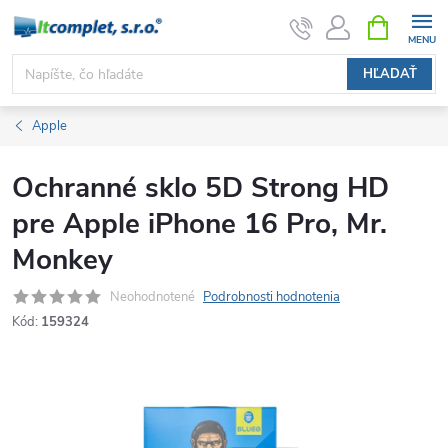
Prejsť
NÁKUPN
KOŠÍK
na
obsah
HĽADAŤ
Apple
Ochranné sklo 5D Strong HD
pre Apple iPhone 16 Pro, Mr.
Monkey
Neohodnotené
Podrobnosti hodnotenia
Kód:
159324