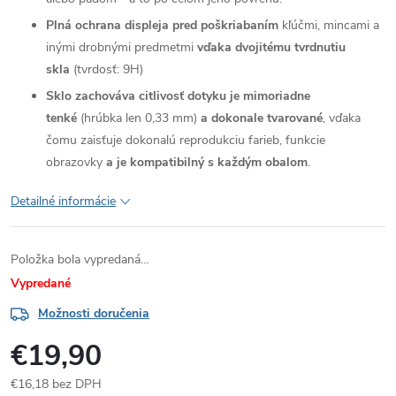
Plná ochrana displeja pred poškriabaním
kľúčmi, mincami a
inými drobnými predmetmi
vďaka dvojitému tvrdnutiu
skla
(tvrdosť: 9H)
Sklo zachováva citlivosť dotyku je mimoriadne
tenké
(hrúbka len 0,33 mm)
a dokonale tvarované
, vďaka
čomu zaisťuje dokonalú reprodukciu farieb, funkcie
obrazovky
a je kompatibilný s každým obalom
.
Detailné informácie
Položka bola vypredaná…
Vypredané
Možnosti doručenia
€19,90
€16,18 bez DPH