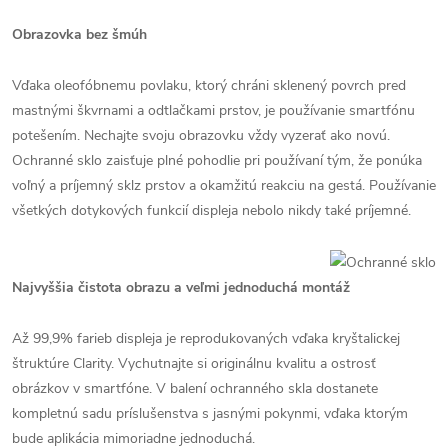
Obrazovka bez šmúh
Vďaka oleofóbnemu povlaku, ktorý chráni sklenený povrch pred
mastnými škvrnami a odtlačkami prstov, je používanie smartfónu
potešením. Nechajte svoju obrazovku vždy vyzerať ako novú.
Ochranné sklo zaisťuje plné pohodlie pri používaní tým, že ponúka
voľný a príjemný sklz prstov a okamžitú reakciu na gestá. Používanie
všetkých dotykových funkcií displeja nebolo nikdy také príjemné.
Najvyššia čistota obrazu a veľmi jednoduchá montáž
Až 99,9% farieb displeja je reprodukovaných vďaka kryštalickej
štruktúre Clarity. Vychutnajte si originálnu kvalitu a ostrosť
obrázkov v smartfóne. V balení ochranného skla dostanete
kompletnú sadu príslušenstva s jasnými pokynmi, vďaka ktorým
bude aplikácia mimoriadne jednoduchá.