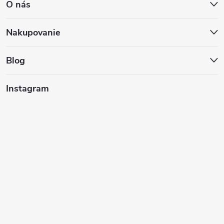
O nás
p
ä
Nakupovanie
t
Blog
i
Instagram
e