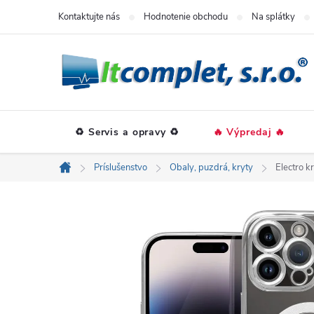
Prejsť
Kontaktujte nás
Hodnotenie obchodu
Na splátky
na
obsah
♻️ Servis a opravy ♻️
🔥 Výpredaj 🔥
Príslušenstvo
Obaly, puzdrá, kryty
Electro k
Domov