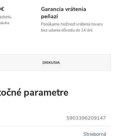
9€
Garancia vrátenia
peňazí
acketu,
návke
Ponúkame možnosť vrátenia tovaru
bez udania dôvodu do 14 dní.
DISKUSIA
očné parametre
5903396209147
Strieborná