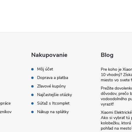
Nakupovanie
Blog
Môj účet
Pre koho je Xia
10 vhodný? Získa
Doprava a platba
miesto vo svete f
Zľavové kupóny
Prežite dovolenk
dôvodov, prečo 
Najčastejšie otázky
vodoodolného pu
upráce
Súťaž s Itcomplet
vyraziť!
zníkov
Nákup na splátky
Xiaomi Elektrick
Ako si vybrať tú
kolobežku, ktor
pohľad na mesto