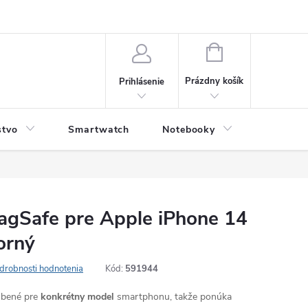
NÁKUPNÝ
KOŠÍK
Prázdny košík
Prihlásenie
stvo
Smartwatch
Notebooky
Počítač
MagSafe pre Apple iPhone 14
orný
drobnosti hodnotenia
Kód:
591944
robené pre
konkrétny model
smartphonu, takže ponúka