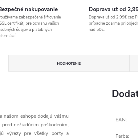
Bezpečné nakupovanie
Doprava už od 2,9
oužívame zabezpečené šifrovanie
Doprava už od 2,99€ cez P
SSL certifikát) pre ochranu vašich
prípadne zdarma pri objed
sobných údajov a platobných
nad 50€.
nformácií.
HODNOTENIE
Dodat
 na našom eshope dodajú vášmu
EAN
:
o pred nežiadúcim poškodením,
jú výrezy pre všetky porty a
Farba
: