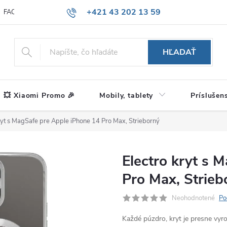
+421 43 202 13 59
FAQ
Blog
HĽADAŤ
💥 Xiaomi Promo 🎉
Mobily, tablety
Príslušen
ryt s MagSafe pre Apple iPhone 14 Pro Max, Strieborný
Electro kryt s 
Pro Max, Strieb
Neohodnotené
Po
Každé púzdro, kryt je presne vy