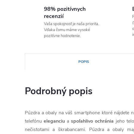
98% pozitívnych
recenzií
P
(
Vaša spokojnosť je naša priorita.
o
Vďaka čomu máme vysoké
i
pozitívne hodnotenie.
POPIS
Podrobný popis
Púzdra a obaly na váš smartphone ktoré nájdete
telefónu
eleganciu
a
spoľahlivo
ochránia
jeho tel
nečistotami a škrabancami. Púzdra a obaly ma