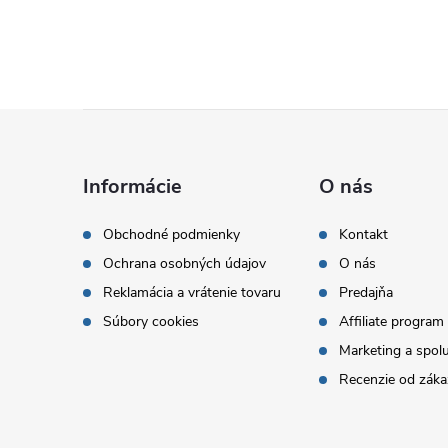
Z
á
Informácie
O nás
p
Obchodné podmienky
Kontakt
Ochrana osobných údajov
O nás
ä
Reklamácia a vrátenie tovaru
Predajňa
t
Súbory cookies
Affiliate program
Marketing a spol
i
Recenzie od záka
e