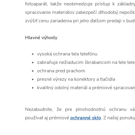
fotoaparát, takže neobmedzuje prístup k základn
spracovanie materiálov zabezpečí dlhodobý nepošk
zvýšiť cenu zariadenia pri jeho ďalšom predaji v bud
Hlavné výhody
vysoká ochrana tela telefónu
zabraňuje nežiaducim škrabancom na tele tel
ochrana pred prachom
presné výrezy na konektory a tlačidla
kvalitný odolný materiál a prémiové spracovan
Nezabudnite, že pre plnohodnotnú ochranu v
používať aj prémiové
ochranné sklo
. Z našej ponuky