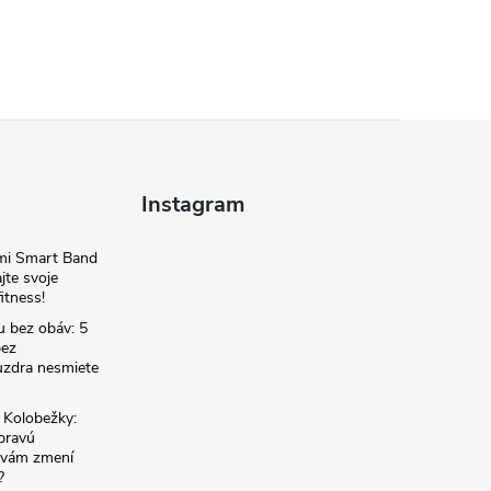
Instagram
omi Smart Band
jte svoje
itness!
u bez obáv: 5
bez
zdra nesmiete
é Kolobežky:
 pravú
á vám zmení
?