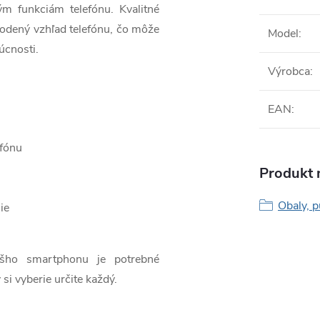
ým funkciám telefónu. Kvalitné
odený vzhľad telefónu, čo môže
Model
:
úcnosti.
Výrobca
:
EAN
:
efónu
Produkt n
Obaly, p
ie
ášho smartphonu je potrebné
 si vyberie určite každý.