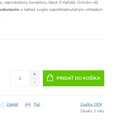
, reproduktory, konektory, blesk či tlačidlá. Ochráni váš
hodnotením
a taktiež svojim neprehliadnuteľným vzhľadom
.
PRIDAŤ DO KOŠÍKA
Zdieľať
Tlač
Značka:
OEM
Záruka
:
2 roky