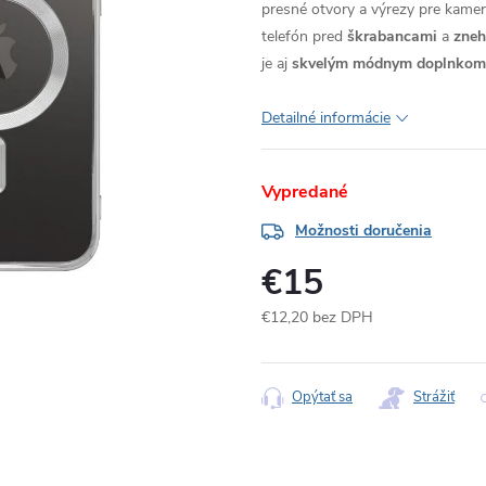
presné otvory a výrezy pre kameru
telefón pred
škrabancami
a
zne
je aj
skvelým módnym doplnkom
Detailné informácie
Vypredané
Možnosti doručenia
€15
€12,20 bez DPH
Jednotková
cena:
Opýtať sa
Strážiť