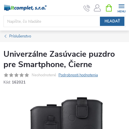
Prejsť
NÁKUPN
KOŠÍK
na
obsah
HĽADAŤ
Príslušenstvo
Univerzálne Zasúvacie puzdro
pre Smartphone, Čierne
Neohodnotené
Podrobnosti hodnotenia
Kód:
162021