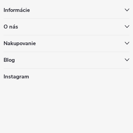
Z
Informácie
á
O nás
p
ä
Nakupovanie
t
Blog
i
Instagram
e