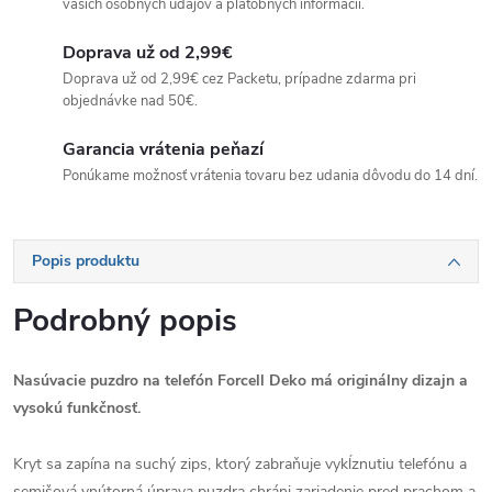
vašich osobných údajov a platobných informácií.
Doprava už od 2,99€
Doprava už od 2,99€ cez Packetu, prípadne zdarma pri
objednávke nad 50€.
Garancia vrátenia peňazí
Ponúkame možnosť vrátenia tovaru bez udania dôvodu do 14 dní.
Popis produktu
Podrobný popis
Nasúvacie puzdro na telefón Forcell Deko má originálny dizajn a
vysokú funkčnosť.
Kryt sa zapína na suchý zips, ktorý zabraňuje vykĺznutiu telefónu a
semišová vnútorná úprava puzdra chráni zariadenie pred prachom a