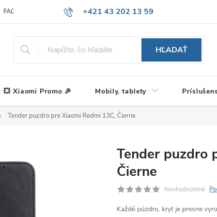
+421 43 202 13 59
FAQ
Blog
HĽADAŤ
💥 Xiaomi Promo 🎉
Mobily, tablety
Príslušen
Tender puzdro pre Xiaomi Redmi 13C, Čierne
Tender puzdro 
Čierne
Neohodnotené
Po
Každé púzdro, kryt je presne vyr