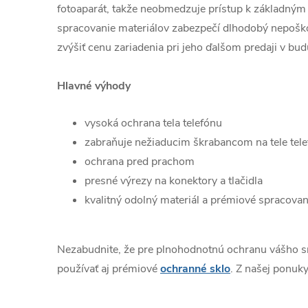
fotoaparát, takže neobmedzuje prístup k základným 
spracovanie materiálov zabezpečí dlhodobý nepošk
zvýšiť cenu zariadenia pri jeho ďalšom predaji v bud
Hlavné výhody
vysoká ochrana tela telefónu
zabraňuje nežiaducim škrabancom na tele tel
ochrana pred prachom
presné výrezy na konektory a tlačidla
kvalitný odolný materiál a prémiové spracovan
Nezabudnite, že pre plnohodnotnú ochranu vášho 
používať aj prémiové
ochranné sklo
. Z našej ponuky