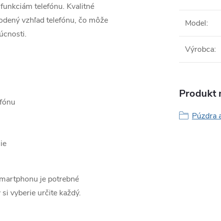
funkciám telefónu. Kvalitné
odený vzhľad telefónu, čo môže
Model
:
úcnosti.
Výrobca
:
Produkt n
efónu
Púzdra a
ie
smartphonu je potrebné
 si vyberie určite každý.