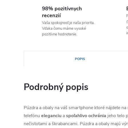
98% pozitívnych
recenzií
P
(
Vaša spokojnosť je naša priorita.
o
Vďaka čomu máme vysoké
i
pozitívne hodnotenie.
POPIS
Podrobný popis
Púzdra a obaly na váš smartphone ktoré nájdete n
telefónu
eleganciu
a
spoľahlivo
ochránia
jeho telo
nečistotami a škrabancami. Púzdra a obaly majú výr