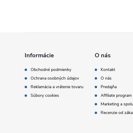
Z
á
Informácie
O nás
p
Obchodné podmienky
Kontakt
Ochrana osobných údajov
O nás
ä
Reklamácia a vrátenie tovaru
Predajňa
t
Súbory cookies
Affiliate program
Marketing a spol
i
Recenzie od záka
e