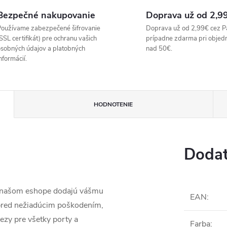
Bezpečné nakupovanie
Doprava už od 2,9
oužívame zabezpečené šifrovanie
Doprava už od 2,99€ cez P
SSL certifikát) pre ochranu vašich
prípadne zdarma pri objed
sobných údajov a platobných
nad 50€.
nformácií.
HODNOTENIE
Dodat
a našom eshope dodajú vášmu
EAN
:
 pred nežiadúcim poškodením,
ezy pre všetky porty a
Farba
: