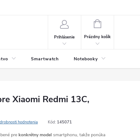
NÁKUPNÝ
KOŠÍK
Prázdny košík
Prihlásenie
stvo
Smartwatch
Notebooky
Počítač
pre Xiaomi Redmi 13C,
drobnosti hodnotenia
Kód:
145071
obené pre
konkrétny model
smartphonu, takže ponúka