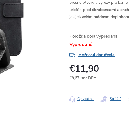
presné otvory a výrezy pre kameru
telefón pred
škrabancami
a
zne
je aj
skvelým módnym doplnkom
Položka bola vypredaná…
Vypredané
Možnosti doručenia
€11,90
€9,67 bez DPH
Jednotková
cena:
Opýtať sa
Strážiť