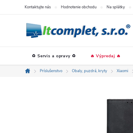
Prejsť
Kontaktujte nás
Hodnotenie obchodu
Na splátky
na
obsah
♻️ Servis a opravy ♻️
🔥 Výpredaj 🔥
Príslušenstvo
Obaly, puzdrá, kryty
Xiaomi
Domov