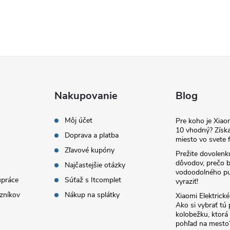
Nakupovanie
Blog
Môj účet
Pre koho je Xia
10 vhodný? Získa
Doprava a platba
miesto vo svete f
Zľavové kupóny
Prežite dovolenk
dôvodov, prečo 
Najčastejšie otázky
vodoodolného pu
upráce
Súťaž s Itcomplet
vyraziť!
zníkov
Nákup na splátky
Xiaomi Elektrick
Ako si vybrať tú
kolobežku, ktor
pohľad na mesto