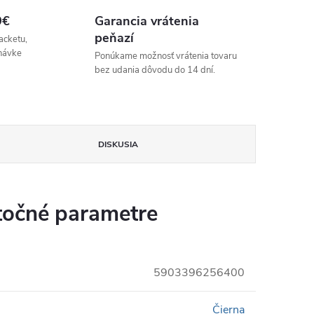
9€
Garancia vrátenia
peňazí
acketu,
návke
Ponúkame možnosť vrátenia tovaru
bez udania dôvodu do 14 dní.
DISKUSIA
očné parametre
5903396256400
Čierna