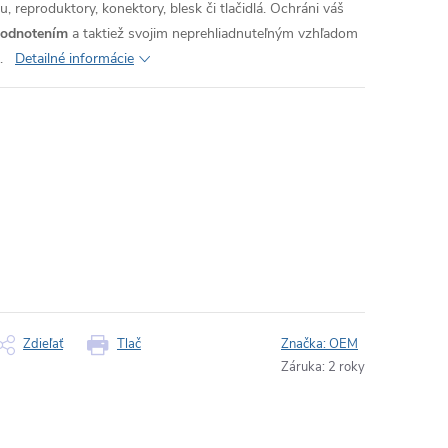
, reproduktory, konektory, blesk či tlačidlá. Ochráni váš
hodnotením
a taktiež svojim neprehliadnuteľným vzhľadom
.
Detailné informácie
Zdieľať
Tlač
Značka:
OEM
Záruka
:
2 roky