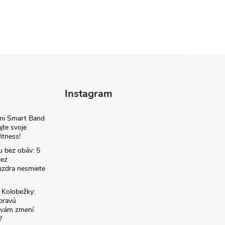
Instagram
omi Smart Band
jte svoje
itness!
u bez obáv: 5
bez
zdra nesmiete
é Kolobežky:
 pravú
á vám zmení
?