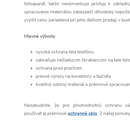
fotoaparát, takže neobmedzuje prístup k základn
spracovanie materiálov zabezpečí dlhodobý nepošk
zvýšiť cenu zariadenia pri jeho ďalšom predaji v bud
Hlavné výhody
vysoká ochrana tela telefónu
zabraňuje nežiaducim škrabancom na tele tel
ochrana pred prachom
presné výrezy na konektory a tlačidla
kvalitný odolný materiál a prémiové spracovan
Nezabudnite, že pre plnohodnotnú ochranu v
používať aj prémiové
ochranné sklo
. Z našej ponuky