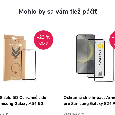
–23 %
–
€9,43
 Shield 5D Ochranné sklo
Ochranné sklo Impact Arm
amsung Galaxy A54 5G,
pre Samsung Galaxy S24 Pl
al
S25 Plus
ez DPH
€6,58 bez DPH