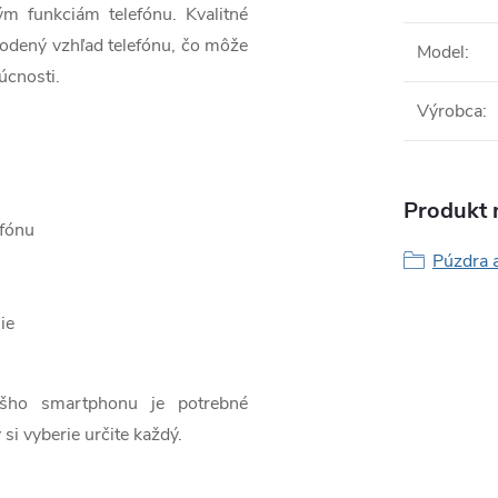
ým funkciám telefónu. Kvalitné
odený vzhľad telefónu, čo môže
Model
:
úcnosti.
Výrobca
:
Produkt n
efónu
Púzdra 
ie
ášho smartphonu je potrebné
 si vyberie určite každý.