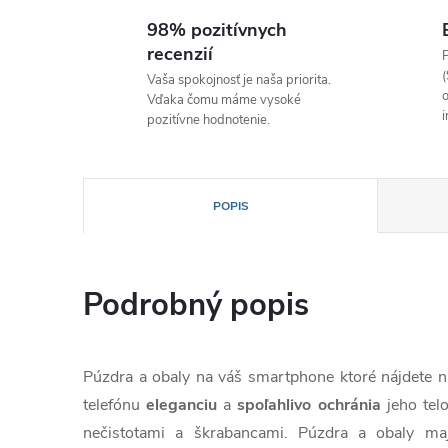
98% pozitívnych
recenzií
P
(
Vaša spokojnosť je naša priorita.
o
Vďaka čomu máme vysoké
i
pozitívne hodnotenie.
POPIS
Podrobný popis
Púzdra a obaly na váš smartphone ktoré nájdete
telefónu
eleganciu
a
spoľahlivo
ochránia
jeho te
nečistotami a škrabancami. Púzdra a obaly ma