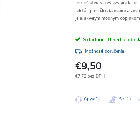
presné otvory a výrezy pre kameru
telefón pred
škrabancami
a
zne
je aj
skvelým módnym doplnkom
Skladom - Ihneď k odosl
Možnosti doručenia
€9,50
€7,72 bez DPH
Jednotková
cena:
Opýtať sa
Strážiť