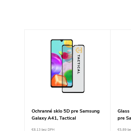
–14 %
€10,47
sklo pre
Ochranné sklo 5D pre Samsung
Glass
6 Black
Galaxy A41, Tactical
pre S
Tactic
€8,13 bez DPH
€5,89 b