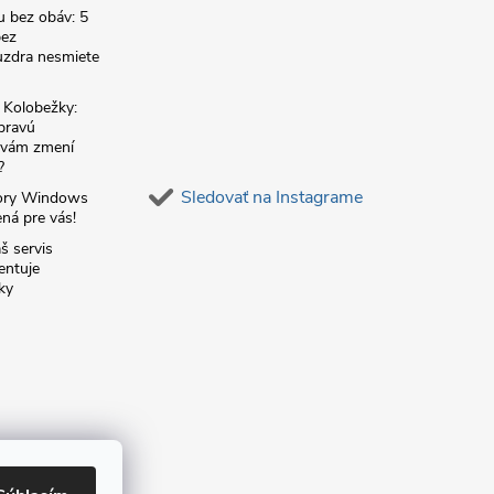
u bez obáv: 5
bez
zdra nesmiete
é Kolobežky:
 pravú
á vám zmení
?
Sledovať na Instagrame
ory Windows
ná pre vás!
š servis
entuje
ky