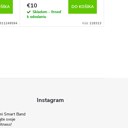
€10
€14
ŠÍKA
DO KOŠÍKA
Skladom - Ihneď
Sklado
k odoslaniu
k odoslan
311249594
Kód:
218313
Instagram
omi Smart Band
jte svoje
itness!