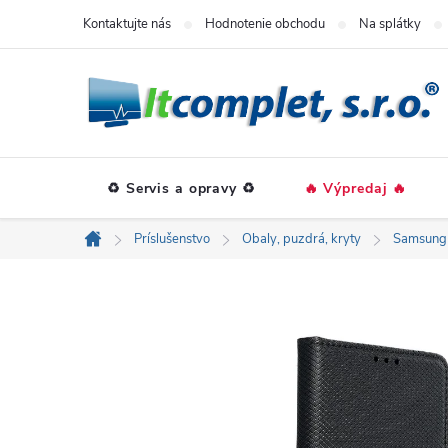
Prejsť
Kontaktujte nás
Hodnotenie obchodu
Na splátky
na
obsah
♻️ Servis a opravy ♻️
🔥 Výpredaj 🔥
Príslušenstvo
Obaly, puzdrá, kryty
Samsung
Domov