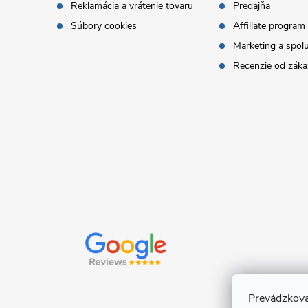
Reklamácia a vrátenie tovaru
Predajňa
t
Súbory cookies
Affiliate program
Marketing a spol
i
Recenzie od záka
e
Prevádzkova