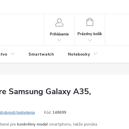
NÁKUPNÝ
KOŠÍK
Prázdny košík
Prihlásenie
stvo
Smartwatch
Notebooky
Počítač
re Samsung Galaxy A35,
drobnosti hodnotenia
Kód:
148699
robené pre
konkrétny model
smartphonu, takže ponúka