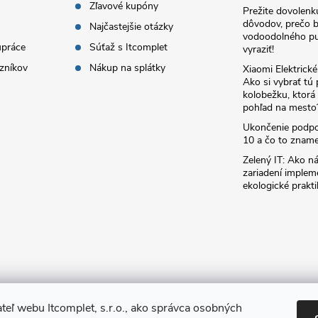
Zľavové kupóny
Prežite dovolenk
dôvodov, prečo 
Najčastejšie otázky
vodoodolného pu
upráce
Súťaž s Itcomplet
vyraziť!
zníkov
Nákup na splátky
Xiaomi Elektrick
Ako si vybrať tú
kolobežku, ktor
pohľad na mesto
Ukončenie podp
10 a čo to zname
Zelený IT: Ako ná
zariadení implem
ekologické prakti
teľ webu Itcomplet, s.r.o., ako správca osobných