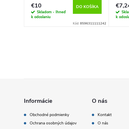
€10
€7,2
KOŠÍKA
DO KOŠÍKA
Skladom - Ihneď
Skl
k odoslaniu
k odosl
96311273018
Kód:
8596311111242
Z
á
Informácie
O nás
p
Obchodné podmienky
Kontakt
Ochrana osobných údajov
O nás
ä