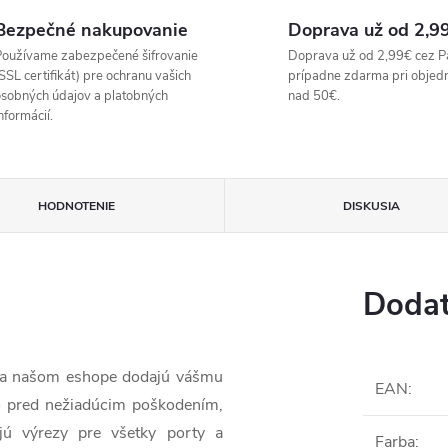
Bezpečné nakupovanie
Doprava už od 2,9
oužívame zabezpečené šifrovanie
Doprava už od 2,99€ cez P
SSL certifikát) pre ochranu vašich
prípadne zdarma pri objed
sobných údajov a platobných
nad 50€.
nformácií.
HODNOTENIE
DISKUSIA
Dodat
 na našom eshope dodajú vášmu
EAN
:
lo pred nežiadúcim poškodením,
jú výrezy pre všetky porty a
Farba
: