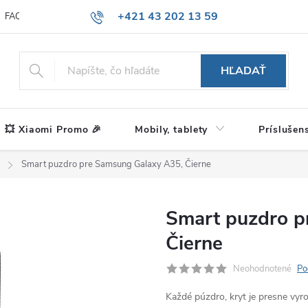
+421 43 202 13 59
FAQ
Blog
HĽADAŤ
💥 Xiaomi Promo 🎉
Mobily, tablety
Príslušen
Smart puzdro pre Samsung Galaxy A35, Čierne
Smart puzdro p
Čierne
Neohodnotené
Po
Každé púzdro, kryt je presne vy