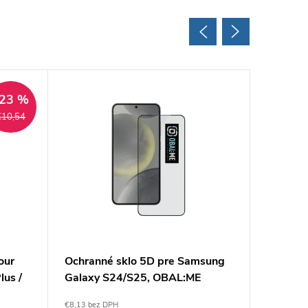
23 %
€10,54
our
Ochranné sklo 5D pre Samsung
Ochrann
us /
Galaxy S24/S25, OBAL:ME
Samsun
€8,13 bez DPH
€11,38 be