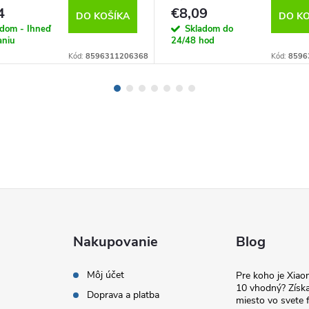
4
€8,09
DO KOŠÍKA
DO KO
adom - Ihneď
Skladom do
aniu
24/48 hod
Kód:
8596311206368
Kód:
8596
Nakupovanie
Blog
Môj účet
Pre koho je Xia
10 vhodný? Získa
Doprava a platba
miesto vo svete f