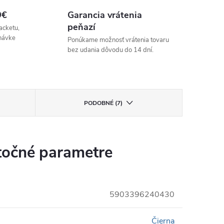
9€
Garancia vrátenia
peňazí
acketu,
návke
Ponúkame možnosť vrátenia tovaru
bez udania dôvodu do 14 dní.
PODOBNÉ (7)
očné parametre
5903396240430
Čierna