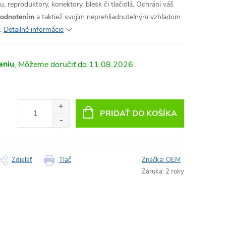
, reproduktory, konektory, blesk či tlačidlá. Ochráni váš
hodnotením
a taktiež svojim neprehliadnuteľným vzhľadom
.
Detailné informácie
aniu
11.08.2026
PRIDAŤ DO KOŠÍKA
Zdieľať
Tlač
Značka:
OEM
Záruka
:
2 roky