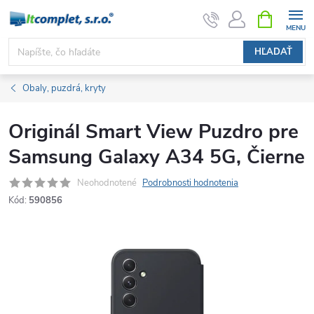
Prejsť
NÁKUPN
KOŠÍK
na
obsah
HĽADAŤ
Obaly, puzdrá, kryty
Originál Smart View Puzdro pre
Samsung Galaxy A34 5G, Čierne
Neohodnotené
Podrobnosti hodnotenia
Kód:
590856