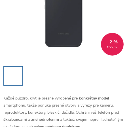
–2 %
€55,02
Každé púzdro, kryt je presne vyrobené pre
konkrétny model
smartphonu, takže ponúka presné otvory a výrezy pre kameru,
reproduktory, konektory, blesk či tlačidlá. Ochráni váš telefón pred
škrabancami
a
znehodnotením
a taktiež svojim neprehliadnuteľným
vzhľadom je aj
skvelým módnym doplnkom
.