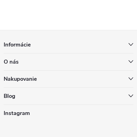
Z
Informácie
á
O nás
p
ä
Nakupovanie
t
Blog
i
Instagram
e