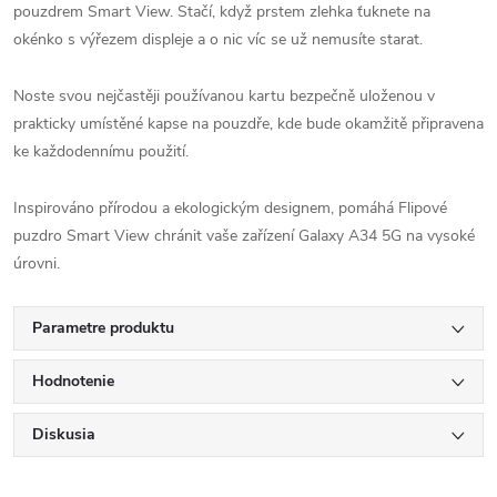
pouzdrem Smart View. Stačí, když prstem zlehka ťuknete na
okénko s výřezem displeje a o nic víc se už nemusíte starat.
Noste svou nejčastěji používanou kartu bezpečně uloženou v
prakticky umístěné kapse na pouzdře, kde bude okamžitě připravena
ke každodennímu použití.
Inspirováno přírodou a ekologickým designem, pomáhá Flipové
puzdro Smart View chránit vaše zařízení Galaxy A34 5G na vysoké
úrovni.
Parametre produktu
Hodnotenie
Diskusia