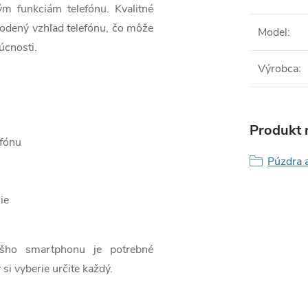
ým funkciám telefónu. Kvalitné
odený vzhľad telefónu, čo môže
Model
:
úcnosti.
Výrobca
:
Produkt n
efónu
Púzdra 
ie
ášho smartphonu je potrebné
 si vyberie určite každý.