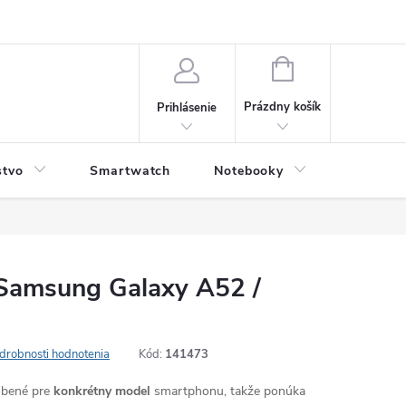
NÁKUPNÝ
KOŠÍK
Prázdny košík
Prihlásenie
stvo
Smartwatch
Notebooky
Počítač
 Samsung Galaxy A52 /
drobnosti hodnotenia
Kód:
141473
robené pre
konkrétny model
smartphonu, takže ponúka