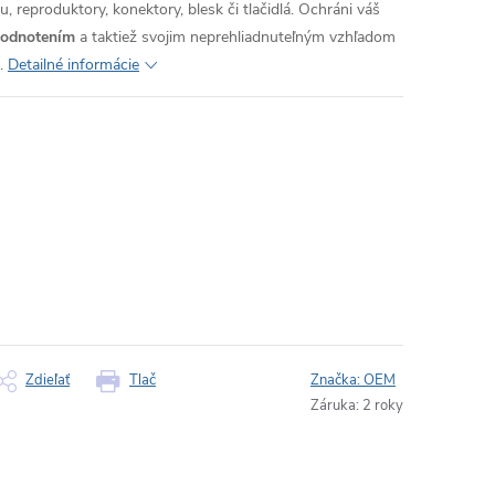
, reproduktory, konektory, blesk či tlačidlá. Ochráni váš
hodnotením
a taktiež svojim neprehliadnuteľným vzhľadom
.
Detailné informácie
Zdieľať
Tlač
Značka:
OEM
Záruka
:
2 roky