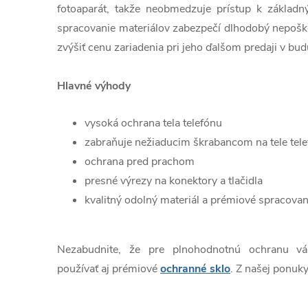
fotoaparát, takže neobmedzuje prístup k základn
spracovanie materiálov zabezpečí dlhodobý nepošk
zvýšiť cenu zariadenia pri jeho ďalšom predaji v bud
Hlavné výhody
vysoká ochrana tela telefónu
zabraňuje nežiaducim škrabancom na tele tel
ochrana pred prachom
presné výrezy na konektory a tlačidla
kvalitný odolný materiál a prémiové spracovan
Nezabudnite, že pre plnohodnotnú ochranu v
používať aj prémiové
ochranné sklo
. Z našej ponuky