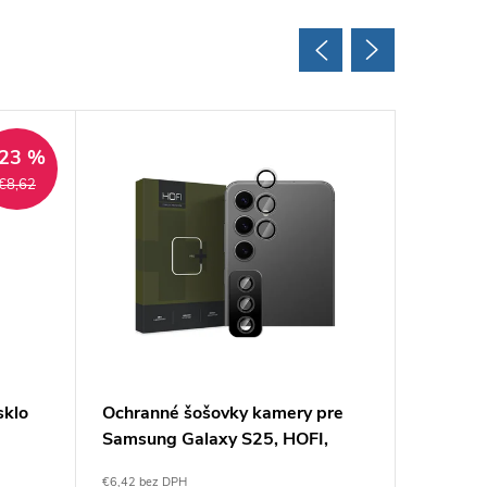
23 %
€8,62
sklo
Ochranné šošovky kamery pre
Privacy
Samsung Galaxy S25, HOFI,
Samsung
Transparentné
OBAL:M
€6,42 bez DPH
€6,14 bez 