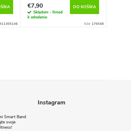
€7,90
€7,55
ŠÍKA
DO KOŠÍKA
Skladom - Ihneď
Sklado
k odoslaniu
k odoslan
311305146
Kód:
176548
Instagram
omi Smart Band
jte svoje
itness!