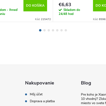
€6,63
DO KOŠÍKA
DO KO
adom - Ihneď
Skladom do
aniu
24/48 hod
Kód:
215472
Kód:
8596
Nakupovanie
Blog
Môj účet
Pre koho je Xia
10 vhodný? Získa
Doprava a platba
miesto vo svete f