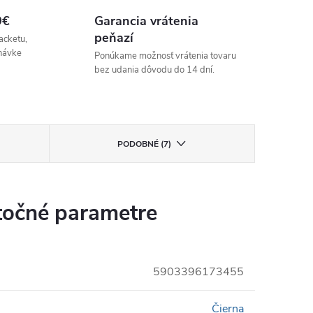
9€
Garancia vrátenia
peňazí
acketu,
návke
Ponúkame možnosť vrátenia tovaru
bez udania dôvodu do 14 dní.
PODOBNÉ (7)
očné parametre
5903396173455
Čierna