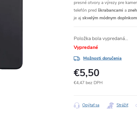
presné otvory a výrezy pre kameru
telefón pred
škrabancami
a
zne
je aj
skvelým módnym doplnkom
Položka bola vypredaná…
Vypredané
Možnosti doručenia
€5,50
€4,47 bez DPH
Jednotková
cena:
Opýtať sa
Strážiť