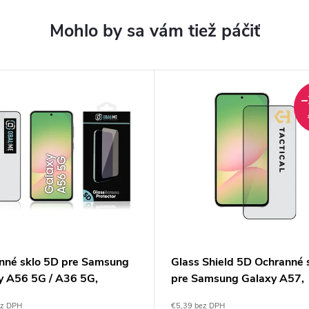
–
nné sklo 5D pre Samsung
Glass Shield 5D Ochranné 
y A56 5G / A36 5G,
pre Samsung Galaxy A57,
:ME
Tactical
ez DPH
€5,39 bez DPH