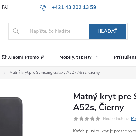
+421 43 202 13 59
FAQ
Blog
HĽADAŤ
💥 Xiaomi Promo 🎉
Mobily, tablety
Príslušen
Matný kryt pre Samsung Galaxy A52 / A52s, Čierny
Matný kryt pre
A52s, Čierny
Neohodnotené
Po
Každé púzdro, kryt je presne vy