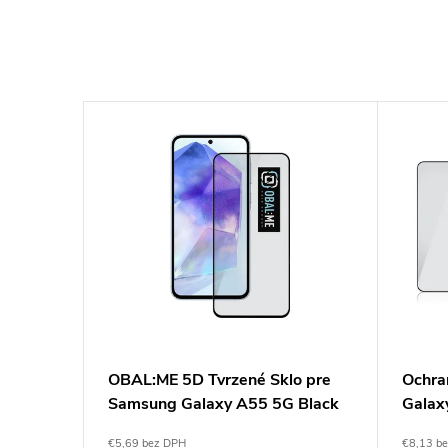
ung
OBAL:ME 5D Tvrzené Sklo pre
Ochra
ar
Samsung Galaxy A55 5G Black
Galax
OBAL
€5,69 bez DPH
€8,13 b