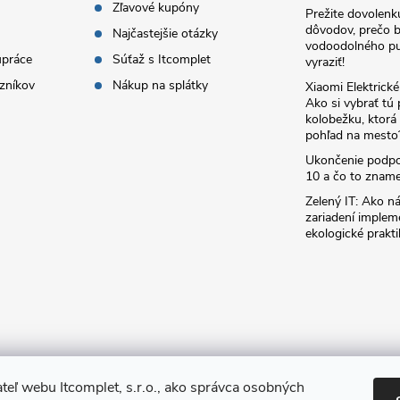
Zľavové kupóny
Prežite dovolenk
dôvodov, prečo 
Najčastejšie otázky
vodoodolného pu
upráce
Súťaž s Itcomplet
vyraziť!
zníkov
Nákup na splátky
Xiaomi Elektrick
Ako si vybrať tú
kolobežku, ktor
pohľad na mesto
Ukončenie podp
10 a čo to zname
Zelený IT: Ako ná
zariadení implem
ekologické prakti
teľ webu Itcomplet, s.r.o., ako správca osobných