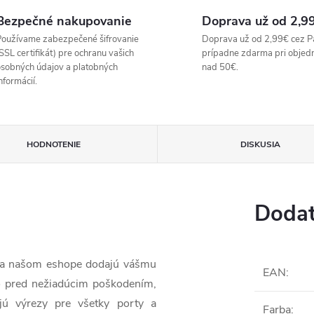
Bezpečné nakupovanie
Doprava už od 2,9
oužívame zabezpečené šifrovanie
Doprava už od 2,99€ cez P
SSL certifikát) pre ochranu vašich
prípadne zdarma pri objed
sobných údajov a platobných
nad 50€.
nformácií.
HODNOTENIE
DISKUSIA
Dodat
 na našom eshope dodajú vášmu
EAN
:
lo pred nežiadúcim poškodením,
jú výrezy pre všetky porty a
Farba
: