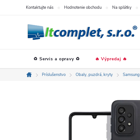
Prejsť
Kontaktujte nás
Hodnotenie obchodu
Na splátky
na
obsah
♻️ Servis a opravy ♻️
🔥 Výpredaj 🔥
Príslušenstvo
Obaly, puzdrá, kryty
Samsung
Domov