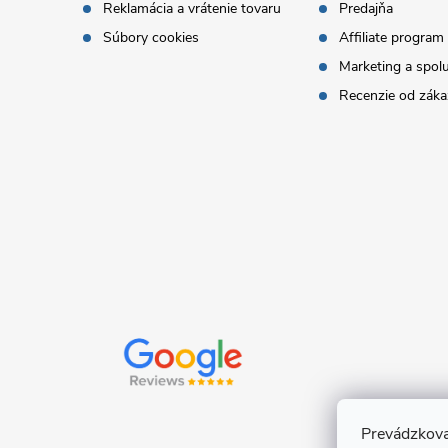
Reklamácia a vrátenie tovaru
Predajňa
t
Súbory cookies
Affiliate program
Marketing a spol
i
Recenzie od záka
e
Prevádzkova