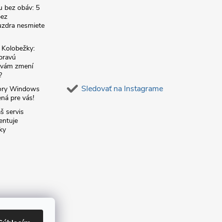
u bez obáv: 5
bez
zdra nesmiete
é Kolobežky:
 pravú
á vám zmení
?
Sledovať na Instagrame
ory Windows
ná pre vás!
š servis
entuje
ky