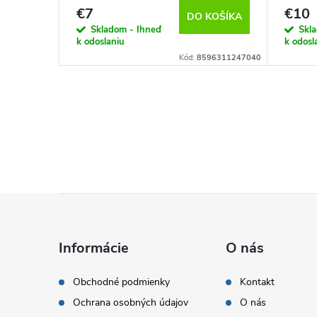
€7
€10
KOŠÍKA
DO KOŠÍKA
Skladom - Ihneď
Skl
k odoslaniu
k odosl
Kód:
115604
Kód:
8596311247040
Z
á
Informácie
O nás
p
Obchodné podmienky
Kontakt
Ochrana osobných údajov
O nás
ä