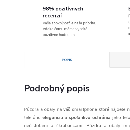
98% pozitívnych
recenzií
P
(
Vaša spokojnosť je naša priorita.
o
Vďaka čomu máme vysoké
i
pozitívne hodnotenie.
POPIS
Podrobný popis
Púzdra a obaly na váš smartphone ktoré nájdete
telefónu
eleganciu
a
spoľahlivo
ochránia
jeho te
nečistotami a škrabancami. Púzdra a obaly ma