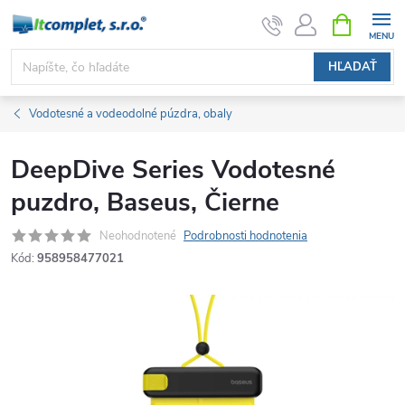
Prejsť
NÁKUPN
KOŠÍK
na
obsah
HĽADAŤ
Vodotesné a vodeodolné púzdra, obaly
DeepDive Series Vodotesné
puzdro, Baseus, Čierne
Neohodnotené
Podrobnosti hodnotenia
Kód:
958958477021