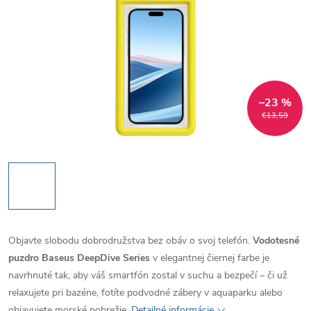
–23 %
€13,59
Objavte slobodu dobrodružstva bez obáv o svoj telefón.
Vodotesné
puzdro Baseus DeepDive Series
v elegantnej čiernej farbe je
navrhnuté tak, aby váš smartfón zostal v suchu a bezpečí – či už
relaxujete pri bazéne, fotíte podvodné zábery v aquaparku alebo
objavujete morské pobrežie.
Detailné informácie