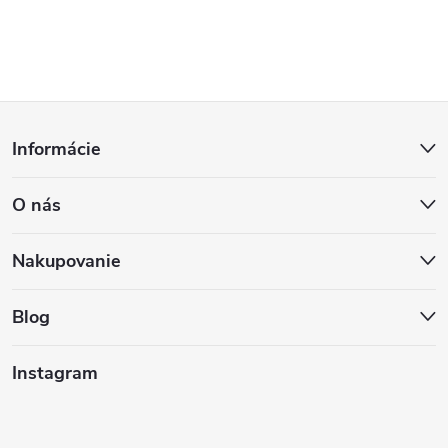
Z
Informácie
á
O nás
p
ä
Nakupovanie
t
Blog
i
Instagram
e