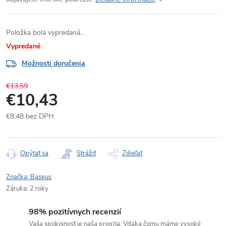
Položka bola vypredaná…
Vypredané
Možnosti doručenia
€13,59
€10,43
€8,48 bez DPH
Jednotková
cena:
Opýtať sa
Strážiť
Zdieľať
Značka:
Baseus
Záruka
:
2 roky
98% pozitívnych recenzií
Vaša spokojnosť je naša priorita. Vďaka čomu máme vysoké