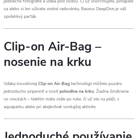
jedinečné fotografie a videá pod vodou. Či už šnorchlujete, potápate
sa alebo si len užívate vodné radovánky, Baseus DeepDive je váš
spoľahlivý parťák.
Clip-on Air-Bag –
nosenie na krku
Vďaka inovatívnej
Clip-on Air-Bag
technológii môžete puzdro
jednoducho pripevniť a nosiť
pohodlne na krku
. Žiadne šmátranie
vo vreckách – telefón máte stále po ruke, či už ste na pláži, v
aquaparku alebo pri akejkoľvek vonkajšej aktivite.
Jednoduché používanie