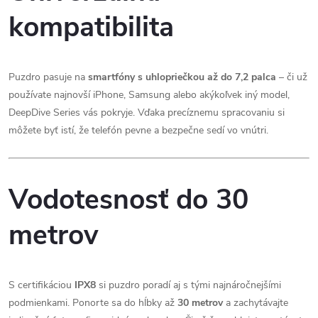
kompatibilita
Puzdro pasuje na
smartfóny s uhlopriečkou až do 7,2 palca
– či už
používate najnovší iPhone, Samsung alebo akýkoľvek iný model,
DeepDive Series vás pokryje. Vďaka precíznemu spracovaniu si
môžete byť istí, že telefón pevne a bezpečne sedí vo vnútri.
Vodotesnosť do 30
metrov
S certifikáciou
IPX8
si puzdro poradí aj s tými najnáročnejšími
podmienkami. Ponorte sa do hĺbky až
30 metrov
a zachytávajte