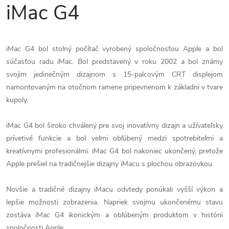
iMac G4
iMac G4 bol stolný počítač vyrobený spoločnosťou Apple a bol
súčasťou radu iMac. Bol predstavený v roku 2002 a bol známy
svojim jedinečným dizajnom s 15-palcovým CRT displejom
namontovaným na otočnom ramene pripevnenom k základni v tvare
kupoly.
iMac G4 bol široko chválený pre svoj inovatívny dizajn a užívateľsky
prívetivé funkcie a bol veľmi obľúbený medzi spotrebiteľmi a
kreatívnymi profesionálmi. iMac G4 bol nakoniec ukončený, pretože
Apple prešiel na tradičnejšie dizajny iMacu s plochou obrazovkou.
Novšie a tradičné dizajny iMacu odvtedy ponúkali vyšší výkon a
lepšie možnosti zobrazenia. Napriek svojmu ukončenému stavu
zostáva iMac G4 ikonickým a obľúbeným produktom v histórii
spoločnosti Apple.