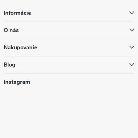
Z
Informácie
á
O nás
p
ä
Nakupovanie
t
Blog
i
Instagram
e