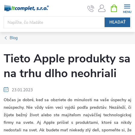
Prejsť
NÁKUPN
KOŠÍK
na
obsah
HĽADAŤ
Blog
Tieto Apple produkty sa
na trhu dlho neohriali
23.01.2023
Občas je dobré, keď sa obzriete do minulosti na vaše úspechy aj
neúspechy. Nie vždy vám veci vyjdú podľa predstáv. Nezáleží, či
žijete bežný život alebo ste majiteľom najväčšej technologickej
firmy na svete. Aj Apple prišiel s produktami, ktoré sa nikdy
nedostali na svet. Ak budete mať niekedy zlý deň, spomeňte si, že