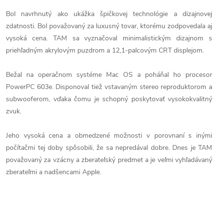
Bol navrhnutý ako ukážka špičkovej technológie a dizajnovej
zdatnosti. Bol považovaný za luxusný tovar, ktorému zodpovedala aj
vysoká cena. TAM sa vyznačoval minimalistickým dizajnom s
priehľadným akrylovým puzdrom a 12,1-palcovým CRT displejom.
Bežal na operačnom systéme Mac OS a poháňal ho procesor
PowerPC 603e. Disponoval tiež vstavaným stereo reproduktorom a
subwooferom, vďaka čomu je schopný poskytovať vysokokvalitný
zvuk.
Jeho vysoká cena a obmedzené možnosti v porovnaní s inými
počítačmi tej doby spôsobili, že sa nepredával dobre. Dnes je TAM
považovaný za vzácny a zberateľský predmet a je veľmi vyhľadávaný
zberateľmi a nadšencami Apple.