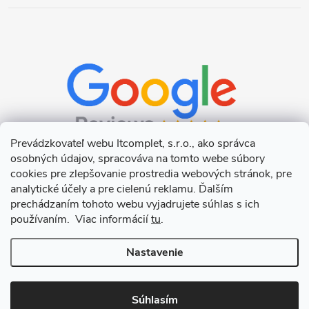
Prevádzkovateľ webu Itcomplet, s.r.o., ako správca
osobných údajov, spracováva na tomto webe súbory
cookies pre zlepšovanie prostredia webových stránok, pre
analytické účely a pre cielenú reklamu. Ďalším
prechádzaním tohoto webu vyjadrujete súhlas s ich
používaním. Viac informácií
tu
.
Nastavenie
Copyright 2026
Itcomplet s.r.o.
. Všetky práva vyhradené.
Upraviť
nastavenie cookies
Súhlasím