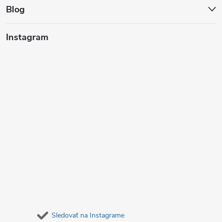
t
Blog
i
Instagram
e
Sledovať na Instagrame