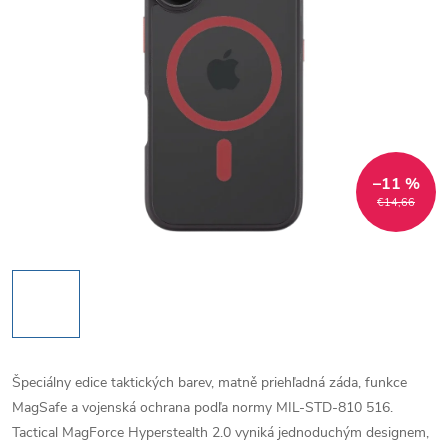
–11 %
€14,66
Špeciálny edice taktických barev, matně priehľadná záda, funkce
MagSafe a vojenská ochrana podľa normy MIL-STD-810 516.
Tactical MagForce Hyperstealth 2.0 vyniká jednoduchým designem,