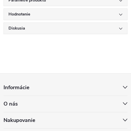
Parametre produktu
Hodnotenie
Diskusia
Z
Informácie
á
O nás
p
ä
Nakupovanie