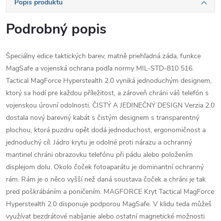
Popis produktu
Podrobný popis
Špeciálny edice taktických barev, matně priehľadná záda, funkce
MagSafe a vojenská ochrana podľa normy MIL-STD-810 516.
Tactical MagForce Hyperstealth 2.0 vyniká jednoduchým designem,
ktorý sa hodí pre každou příležitost, a zároveň chráni váš telefón s
vojenskou úrovní odolnosti. ČISTÝ A JEDINEČNÝ DESIGN Verzia 2.0
dostala nový barevný kabát s čistým designem s transparentný
plochou, ktorá puzdru opět dodá jednoduchost, ergonomičnost a
jednoduchý cíl. Jádro krytu je odolné proti nárazu a ochranný
mantinel chráni obrazovku telefónu při pádu alebo položením
displejom dolu. Okolo čoček fotoaparátu je dominantní ochranný
rám. Rám je o něco vyšší než daná soustava čoček a chráni je tak
pred poškrábáním a poničením. MAGFORCE Kryt Tactical MagForce
Hyperstealth 2.0 disponuje podporou MagSafe. V klidu teda můžeš
využívat bezdrátové nabíjanie alebo ostatní magnetické možnosti