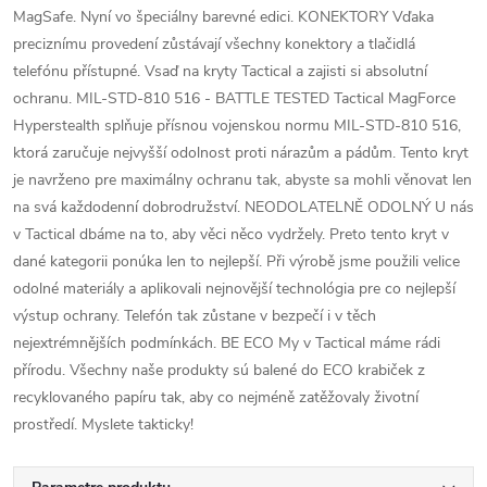
MagSafe. Nyní vo špeciálny barevné edici. KONEKTORY Vďaka
preciznímu provedení zůstávají všechny konektory a tlačidlá
telefónu přístupné. Vsaď na kryty Tactical a zajisti si absolutní
ochranu. MIL-STD-810 516 - BATTLE TESTED Tactical MagForce
Hyperstealth splňuje přísnou vojenskou normu MIL-STD-810 516,
ktorá zaručuje nejvyšší odolnost proti nárazům a pádům. Tento kryt
je navrženo pre maximálny ochranu tak, abyste sa mohli věnovat len
na svá každodenní dobrodružství. NEODOLATELNĚ ODOLNÝ U nás
v Tactical dbáme na to, aby věci něco vydržely. Preto tento kryt v
dané kategorii ponúka len to nejlepší. Při výrobě jsme použili velice
odolné materiály a aplikovali nejnovější technológia pre co nejlepší
výstup ochrany. Telefón tak zůstane v bezpečí i v těch
nejextrémnějších podmínkách. BE ECO My v Tactical máme rádi
přírodu. Všechny naše produkty sú balené do ECO krabiček z
recyklovaného papíru tak, aby co nejméně zatěžovaly životní
prostředí. Myslete takticky!