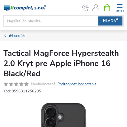
Prejsť
NÁKUPN
KOŠÍK
na
obsah
HĽADAŤ
iPhone 16
Tactical MagForce Hyperstealth
2.0 Kryt pre Apple iPhone 16
Black/Red
Neohodnotené
Podrobnosti hodnotenia
Kód:
8596311256295