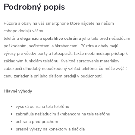
Podrobný popis
Púzdra a obaly na váš smartphone ktoré nájdete na našom
eshope dodajú vášmu
telefónu
eleganciu
a
spoľahlivo
ochránia
jeho telo pred nežiadúcim
poškodením, nečistotami a škrabancami. Púzdra a obaly majú
výrezy pre všetky porty a fotoaparát, takže neobmedzuje prístup k
základným funkciám telefónu. Kvalitné spracovanie materiálov
zabezpečí dlhodobý nepoškodený vzhľad telefónu, čo môže zvýšiť
cenu zariadenia pri jeho ďalšom predaji v budúcnosti.
Hlavné výhody
vysoká ochrana tela telefónu
zabraňuje nežiaducim škrabancom na tele telefónu
ochrana pred prachom
presné výrezy na konektory a tlačidla