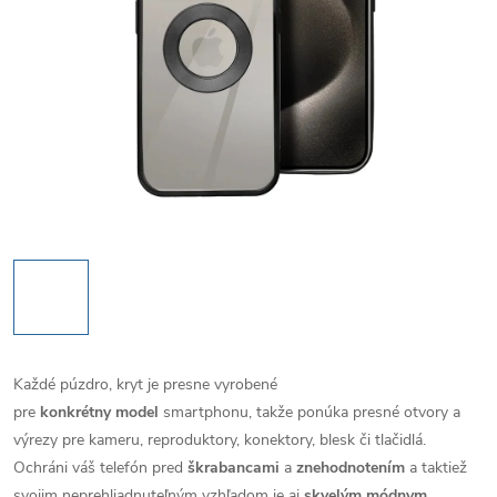
Každé púzdro, kryt je presne vyrobené
pre
konkrétny model
smartphonu, takže ponúka presné otvory a
výrezy pre kameru, reproduktory, konektory, blesk či tlačidlá.
Ochráni váš telefón pred
škrabancami
a
znehodnotením
a taktiež
svojim neprehliadnuteľným vzhľadom je aj
skvelým módnym