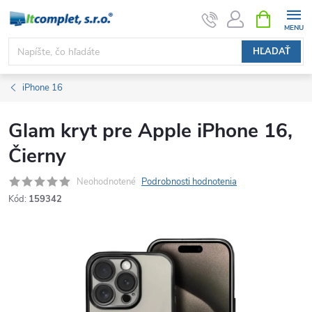
Prejsť
NÁKUPN
KOŠÍK
na
obsah
HĽADAŤ
iPhone 16
Glam kryt pre Apple iPhone 16,
Čierny
Neohodnotené
Podrobnosti hodnotenia
Kód:
159342