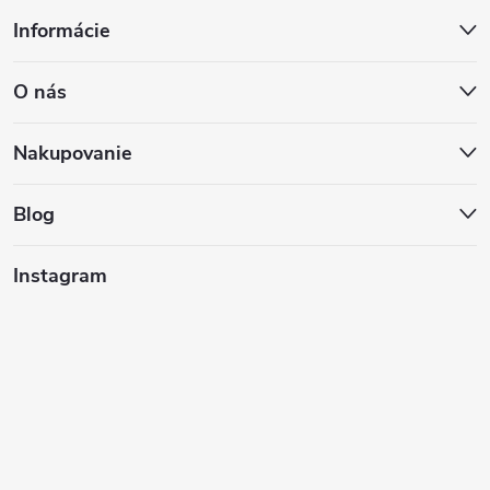
Z
Informácie
á
O nás
p
ä
Nakupovanie
t
Blog
i
Instagram
e