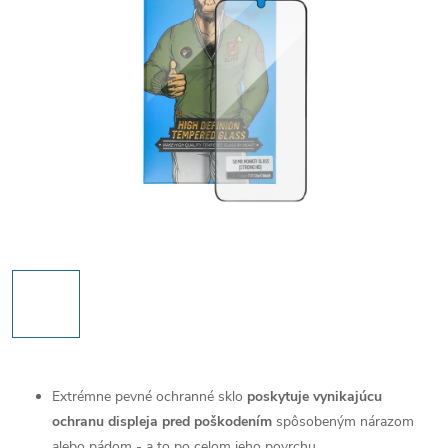
Extrémne pevné ochranné sklo
poskytuje vynikajúcu
ochranu displeja pred poškodením
spôsobeným nárazom
alebo pádom - a to po celom jeho povrchu.