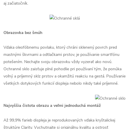
aj začiatočník.
Obrazovka bez šmúh
Vďaka oleofóbnemu povlaku, ktorý chráni sklenený povrch pred
mastnými škvrnami a odtlačkami prstov, je používanie smartfónu
potešením. Nechajte svoju obrazovku vždy vyzerať ako novú.
Ochranné sklo zaisťuje plné pohodlie pri používaní tým, že ponúka
voľný a príjemný sklz prstov a okamžitú reakciu na gestá. Používanie
všetkých dotykových funkcií displeja nebolo nikdy také príjemné.
Najvyššia čistota obrazu a veľmi jednoduchá montáž
Až 99,9% farieb displeja je reprodukovaných vďaka kryštalickej
štruktúre Clarity. Vychutnajte si originálnu kvalitu a ostrosť