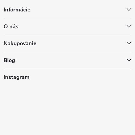
Z
Informácie
á
O nás
p
ä
Nakupovanie
t
Blog
i
Instagram
e