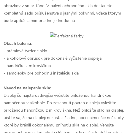
obrázkov v smartfóne. V balení ochranného skla dostanete
kompletnú sadu príslušenstva s jasnými pokynmi, vďaka ktorým
bude aplikácia mimoriadne jednoduchá.
Obsah balenia:
- prémiové tvrdené sklo
- alkoholový obrúsok pre dokonalé vyčistenie displeja
- handrička z mikrovlákna
- samolepky pre pohodlnú inštaláciu skla
Návod na nalepenie skla:
Displej čo najstarostlivejšie vyčistite priloženou handričkou
namočenou v alkohole. Po zaschnutí povrch displeja vyleštite
priloženou handričkou z mikrovlákna. Než priložíte sklo na displej,
uistite sa, že na displeji nezostali žiadne, hoci najmenšie nečistoty,
ktoré by bránili dokonalému priľnutiu skla na displej. Venujte
pozornosť aj miestam okolo slúchadla, kde sa často drží prach a