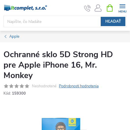
Prejsť
NÁKUPN
KOŠÍK
na
obsah
HĽADAŤ
Apple
Ochranné sklo 5D Strong HD
pre Apple iPhone 16, Mr.
Monkey
Neohodnotené
Podrobnosti hodnotenia
Kód:
159300