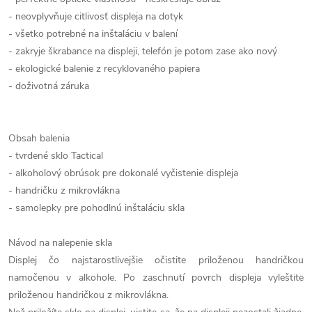
- neovplyvňuje citlivosť displeja na dotyk
- všetko potrebné na inštaláciu v balení
- zakryje škrabance na displeji, telefón je potom zase ako nový
- ekologické balenie z recyklovaného papiera
- doživotná záruka
Obsah balenia
- tvrdené sklo Tactical
- alkoholový obrúsok pre dokonalé vyčistenie displeja
- handričku z mikrovlákna
- samolepky pre pohodlnú inštaláciu skla
Návod na nalepenie skla
Displej čo najstarostlivejšie očistite priloženou handričkou
namočenou v alkohole. Po zaschnutí povrch displeja vyleštite
priloženou handričkou z mikrovlákna.