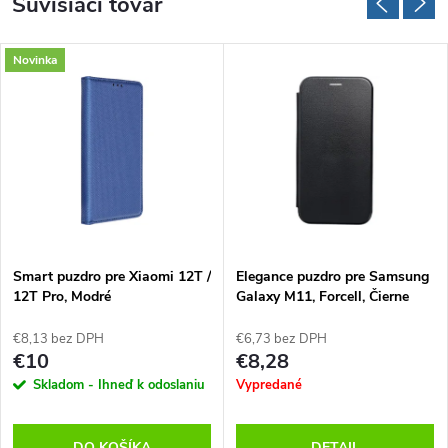
Súvisiaci tovar
Novinka
Smart puzdro pre Xiaomi 12T /
Elegance puzdro pre Samsung
12T Pro, Modré
Galaxy M11, Forcell, Čierne
€8,13 bez DPH
€6,73 bez DPH
€10
€8,28
Skladom - Ihneď k odoslaniu
Vypredané
DO KOŠÍKA
DETAIL