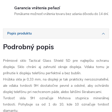
Garancia vrátenia peňazí
Ponúkame možnosť vrátenia tovaru bez udania dôvodu do 14 dní.
Popis produktu
Podrobný popis
Prémiové sklo Tactical Glass Shield 5D pre najlepšiu ochranu
displeja. Sklo chráni aj zahnuté okraje displeja. Vďaka tomu je
priľnutie k displeju telefónu perfektné a bez bublín.
Hrúbka skla je 0,33 mm, na displeji je tak prakticky nerozoznateľné,
ale vďaka tvrdosti 9H dostatočne pevné a odolné, aby ochránilo
displej telefónu pri nechcenom páde, alebo ľahšími škrabancami.
Tvrdosť skla 9H označuje Mohova stupnica minerálnej
tvrdosti. Pohybuje sa od 1 do 10, kde 10 označuje tvrdosť
diamantu.