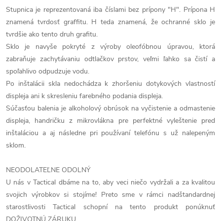
Stupnica je reprezentovaná iba číslami bez prípony "H". Prípona H
znamená tvrdosť graffitu. H teda znamená, že ochranné sklo je
tvrdšie ako tento druh grafitu.
Sklo je navyše pokryté z výroby oleofóbnou úpravou, ktorá
zabraňuje zachytávaniu odtlačkov prstov, veľmi ľahko sa čistí a
spoľahlivo odpudzuje vodu.
Po inštalácii skla nedochádza k zhoršeniu dotykových vlastností
displeja ani k skresleniu farebného podania displeja.
Súčasťou balenia je alkoholový obrúsok na vyčistenie a odmastenie
displeja, handričku z mikrovlákna pre perfektné vyleštenie pred
inštaláciou a aj následne pri používaní telefónu s už nalepeným
sklom.
NEODOLATEĽNE ODOLNÝ
U nás v Tactical dbáme na to, aby veci niečo vydržali a za kvalitou
svojich výrobkov si stojíme! Preto sme v rámci nadštandardnej
starostlivosti Tactical schopní na tento produkt ponúknuť
DOŽIVOTNÚ ZÁRUKU.