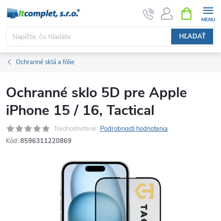
Prejsť
NÁKUPN
KOŠÍK
na
obsah
HĽADAŤ
Ochranné sklá a fólie
Ochranné sklo 5D pre Apple
iPhone 15 / 16, Tactical
Neohodnotené
Podrobnosti hodnotenia
Kód:
8596311220869