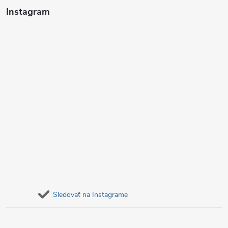
i
Instagram
e
Sledovať na Instagrame