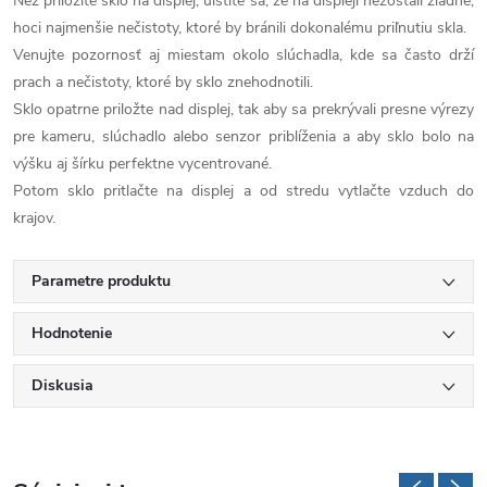
Než priložíte sklo na displej, uistite sa, že na displeji nezostali žiadne,
hoci najmenšie nečistoty, ktoré by bránili dokonalému priľnutiu skla.
Venujte pozornosť aj miestam okolo slúchadla, kde sa často drží
prach a nečistoty, ktoré by sklo znehodnotili.
Sklo opatrne priložte nad displej, tak aby sa prekrývali presne výrezy
pre kameru, slúchadlo alebo senzor priblíženia a aby sklo bolo na
výšku aj šírku perfektne vycentrované.
Potom sklo pritlačte na displej a od stredu vytlačte vzduch do
krajov.
Parametre produktu
Hodnotenie
Diskusia