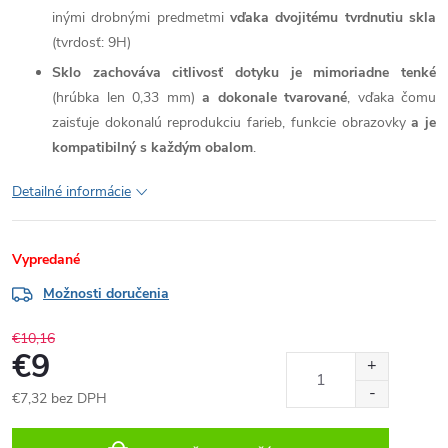
inými drobnými predmetmi
vďaka dvojitému tvrdnutiu skla
(tvrdosť: 9H)
Sklo zachováva citlivosť dotyku je mimoriadne tenké
(hrúbka len 0,33 mm)
a dokonale tvarované
, vďaka čomu
zaisťuje dokonalú reprodukciu farieb, funkcie obrazovky
a je
kompatibilný s každým obalom
.
Detailné informácie
Vypredané
Možnosti doručenia
€10,16
€9
€7,32 bez DPH
Jednotková
cena: