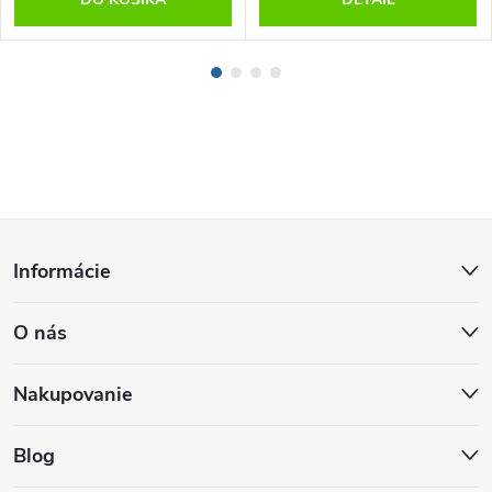
Z
Informácie
á
O nás
p
ä
Nakupovanie
t
Blog