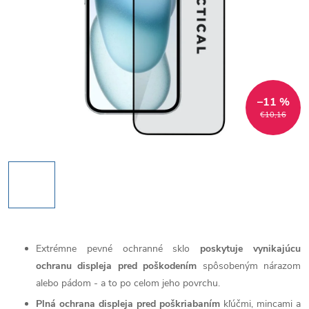
–11 %
€10,16
Extrémne pevné ochranné sklo
poskytuje vynikajúcu
ochranu displeja pred poškodením
spôsobeným nárazom
alebo pádom - a to po celom jeho povrchu.
Plná ochrana displeja pred poškriabaním
kľúčmi, mincami a