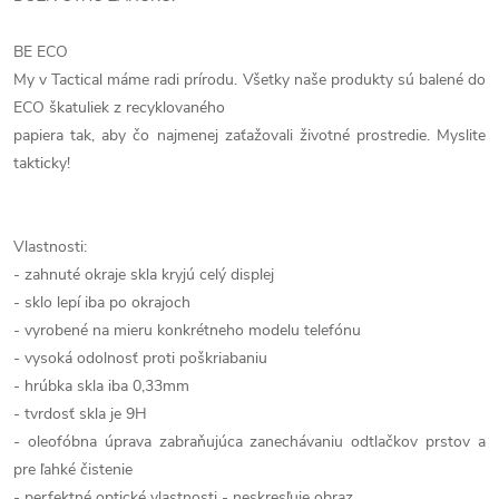
BE ECO
My v Tactical máme radi prírodu. Všetky naše produkty sú balené do
ECO škatuliek z recyklovaného
papiera tak, aby čo najmenej zaťažovali životné prostredie. Myslite
takticky!
Vlastnosti:
- zahnuté okraje skla kryjú celý displej
- sklo lepí iba po okrajoch
- vyrobené na mieru konkrétneho modelu telefónu
- vysoká odolnosť proti poškriabaniu
- hrúbka skla iba 0,33mm
- tvrdosť skla je 9H
- oleofóbna úprava zabraňujúca zanechávaniu odtlačkov prstov a
pre ľahké čistenie
- perfektné optické vlastnosti - neskresľuje obraz