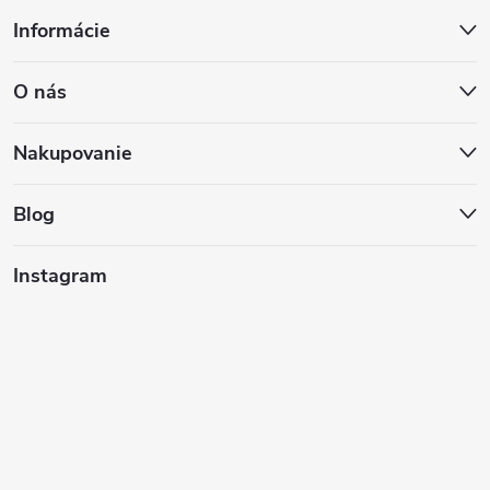
Z
Informácie
á
O nás
p
ä
Nakupovanie
t
Blog
i
Instagram
e