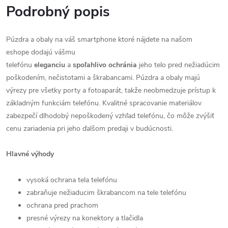
Podrobný popis
Púzdra a obaly na váš smartphone ktoré nájdete na našom
eshope dodajú vášmu
telefónu
eleganciu
a
spoľahlivo
ochránia
jeho telo pred nežiadúcim
poškodením, nečistotami a škrabancami. Púzdra a obaly majú
výrezy pre všetky porty a fotoaparát, takže neobmedzuje prístup k
základným funkciám telefónu. Kvalitné spracovanie materiálov
zabezpečí dlhodobý nepoškodený vzhľad telefónu, čo môže zvýšiť
cenu zariadenia pri jeho ďalšom predaji v budúcnosti.
Hlavné výhody
vysoká ochrana tela telefónu
zabraňuje nežiaducim škrabancom na tele telefónu
ochrana pred prachom
presné výrezy na konektory a tlačidla