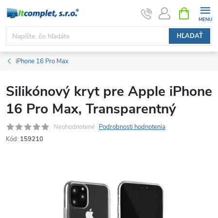
Prejsť
NÁKUPN
KOŠÍK
na
obsah
HĽADAŤ
iPhone 16 Pro Max
Silikónový kryt pre Apple iPhone
16 Pro Max, Transparentný
Neohodnotené
Podrobnosti hodnotenia
Kód:
159210