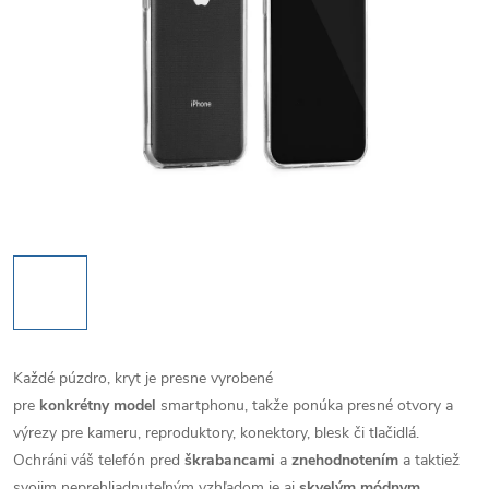
Každé púzdro, kryt je presne vyrobené
pre
konkrétny model
smartphonu, takže ponúka presné otvory a
výrezy pre kameru, reproduktory, konektory, blesk či tlačidlá.
Ochráni váš telefón pred
škrabancami
a
znehodnotením
a taktiež
svojim neprehliadnuteľným vzhľadom je aj
skvelým módnym