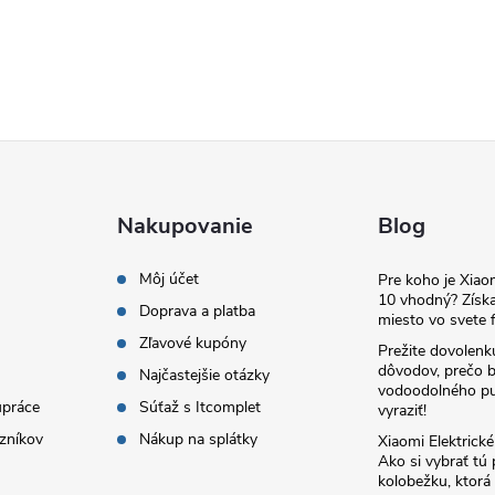
Nakupovanie
Blog
Môj účet
Pre koho je Xia
10 vhodný? Získa
Doprava a platba
miesto vo svete f
Zľavové kupóny
Prežite dovolenk
dôvodov, prečo 
Najčastejšie otázky
vodoodolného pu
upráce
Súťaž s Itcomplet
vyraziť!
zníkov
Nákup na splátky
Xiaomi Elektrick
Ako si vybrať tú
kolobežku, ktor