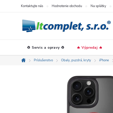
Prejsť
Kontaktujte nás
Hodnotenie obchodu
Na splátky
na
obsah
♻️ Servis a opravy ♻️
🔥 Výpredaj 🔥
Príslušenstvo
Obaly, puzdrá, kryty
iPhone
Domov