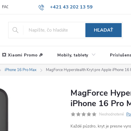
+421 43 202 13 59
FAQ
Blog
HĽADAŤ
💥 Xiaomi Promo 🎉
Mobily, tablety
Príslušen
iPhone 16 Pro Max
MagForce Hyperstealth Kryt pre Apple iPhone 16 P
MagForce Hyper
iPhone 16 Pro M
Neohodnotené
Po
Každé púzdro, kryt je presne vy