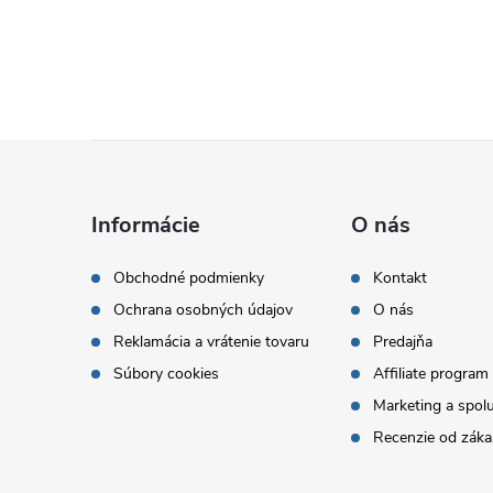
Z
á
Informácie
O nás
p
Obchodné podmienky
Kontakt
Ochrana osobných údajov
O nás
ä
Reklamácia a vrátenie tovaru
Predajňa
t
Súbory cookies
Affiliate program
Marketing a spol
i
Recenzie od záka