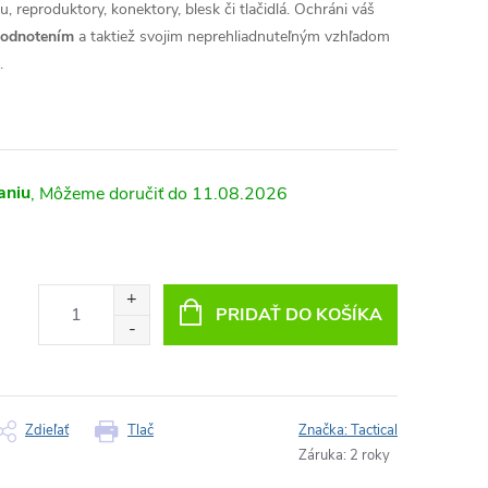
, reproduktory, konektory, blesk či tlačidlá. Ochráni váš
hodnotením
a taktiež svojim neprehliadnuteľným vzhľadom
.
aniu
11.08.2026
PRIDAŤ DO KOŠÍKA
Zdieľať
Tlač
Značka:
Tactical
Záruka
:
2 roky