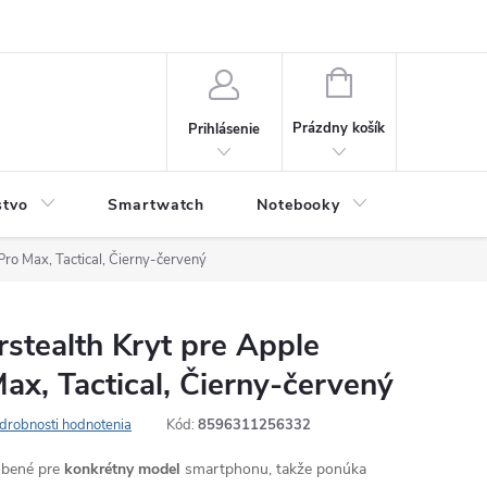
NÁKUPNÝ
KOŠÍK
Prázdny košík
Prihlásenie
stvo
Smartwatch
Notebooky
Počítač
ro Max, Tactical, Čierny-červený
stealth Kryt pre Apple
ax, Tactical, Čierny-červený
drobnosti hodnotenia
Kód:
8596311256332
robené pre
konkrétny model
smartphonu, takže ponúka