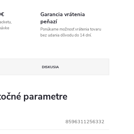
9€
Garancia vrátenia
peňazí
acketu,
návke
Ponúkame možnosť vrátenia tovaru
bez udania dôvodu do 14 dní.
DISKUSIA
očné parametre
8596311256332