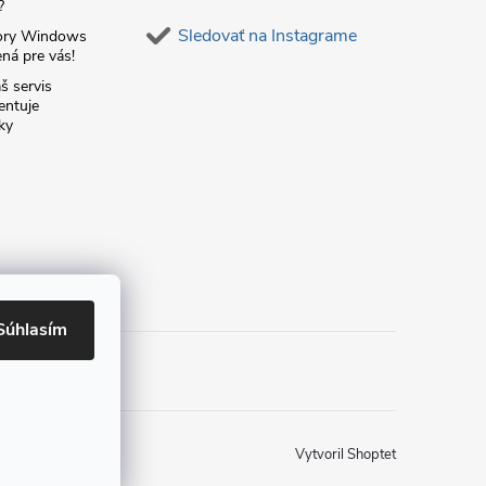
?
Sledovať na Instagrame
ory Windows
ná pre vás!
š servis
entuje
ky
Súhlasím
Vytvoril Shoptet