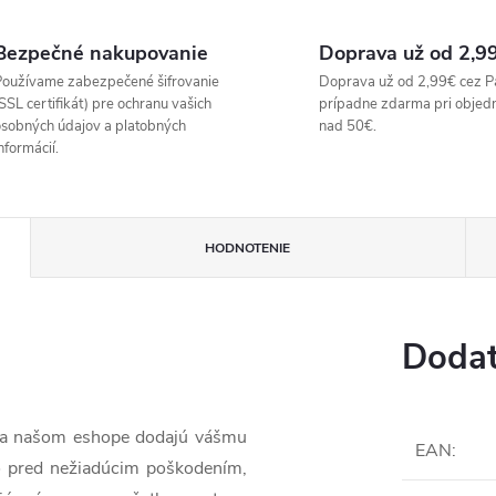
Bezpečné nakupovanie
Doprava už od 2,9
oužívame zabezpečené šifrovanie
Doprava už od 2,99€ cez P
SSL certifikát) pre ochranu vašich
prípadne zdarma pri objed
sobných údajov a platobných
nad 50€.
nformácií.
HODNOTENIE
Dodat
 na našom eshope dodajú vášmu
EAN
:
o pred nežiadúcim poškodením,