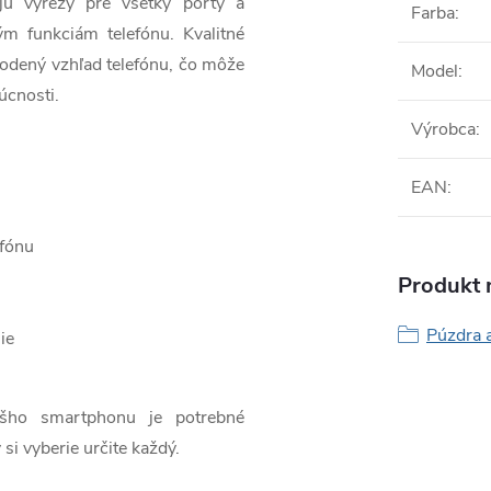
jú výrezy pre všetky porty a
Farba
:
ým funkciám telefónu. Kvalitné
odený vzhľad telefónu, čo môže
Model
:
úcnosti.
Výrobca
:
EAN
:
efónu
Produkt n
Púzdra 
ie
ášho smartphonu je potrebné
 si vyberie určite každý.