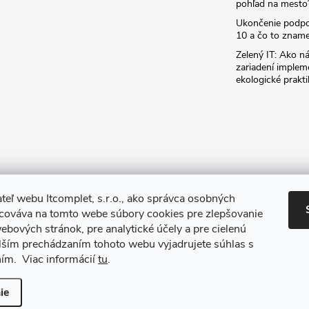
pohľad na mesto
Ukončenie podp
10 a čo to zname
Zelený IT: Ako ná
zariadení implem
ekologické prakti
teľ webu Itcomplet, s.r.o., ako správca osobných
acováva na tomto webe súbory cookies pre zlepšovanie
ebových stránok, pre analytické účely a pre cielenú
lším prechádzaním tohoto webu vyjadrujete súhlas s
ním. Viac informácií
tu
.
iť nastavenie cookies
ie