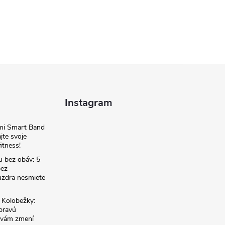
Instagram
omi Smart Band
jte svoje
itness!
u bez obáv: 5
bez
zdra nesmiete
é Kolobežky:
 pravú
á vám zmení