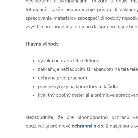
nečistotami a škrabancami. Púzdra a obaly ma
fotoaparát, takže neobmedzuje prístup k základn
spracovanie materiálov zabezpečí dlhodobý nepošk
zvýšiť cenu zariadenia pri jeho ďalšom predaji v bud
Hlavné výhody
vysoká ochrana tela telefónu
zabraňuje nežiaducim škrabancom na tele tel
ochrana pred prachom
presné výrezy na konektory a tlačidla
kvalitný odolný materiál a prémiové spracovan
Nezabudnite, že pre plnohodnotnú ochranu v
používať aj prémiové
ochranné sklo
. Z našej ponuky