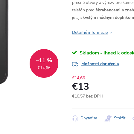
presné otvory a výrezy pre kameru
telefón pred
škrabancami
a
zne
je aj
skvelým módnym doplnkom
Detailné informácie
Skladom - Ihneď k odosl
–11 %
Možnosti doručenia
€14,66
€14,66
€13
€10,57 bez DPH
Jednotková
cena:
Opýtať sa
Strážiť