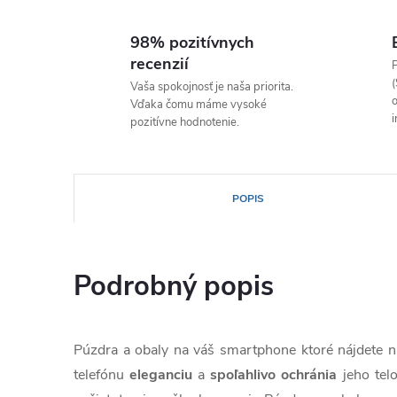
98% pozitívnych
recenzií
P
(
Vaša spokojnosť je naša priorita.
o
Vďaka čomu máme vysoké
i
pozitívne hodnotenie.
POPIS
Podrobný popis
Púzdra a obaly na váš smartphone ktoré nájdete
telefónu
eleganciu
a
spoľahlivo
ochránia
jeho tel