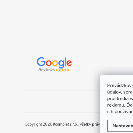
e
Prevádzkova
údajov, spr
prostredia w
reklamu. Ďa
ich používa
Copyright 2026
Itcomplet s.r.o.
. Všetky práva vyhradené.
Uprav
Nastaven