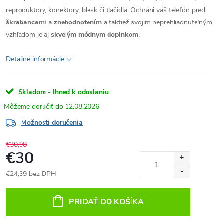
reproduktory, konektory, blesk či tlačidlá. Ochráni váš telefón pred
škrabancami
a
znehodnotením
a taktiež svojim neprehliadnuteľným
vzhľadom je aj
skvelým módnym doplnkom
.
Detailné informácie
Skladom - Ihneď k odoslaniu
12.08.2026
Možnosti doručenia
€30,98
€30
€24,39 bez DPH
Jednotková
cena:
PRIDAŤ DO KOŠÍKA