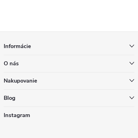
Z
Informácie
á
O nás
p
ä
Nakupovanie
t
Blog
i
Instagram
e