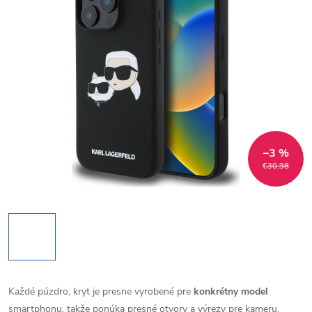
–3 %
€30,98
Každé púzdro, kryt je presne vyrobené pre
konkrétny model
smartphonu, takže ponúka presné otvory a výrezy pre kameru,