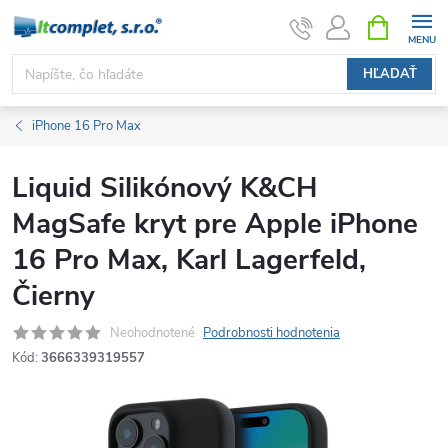
Prejsť
NÁKUPN
KOŠÍK
na
obsah
HĽADAŤ
iPhone 16 Pro Max
Liquid Silikónový K&CH
MagSafe kryt pre Apple iPhone
16 Pro Max, Karl Lagerfeld,
Čierny
Neohodnotené
Podrobnosti hodnotenia
Kód:
3666339319557