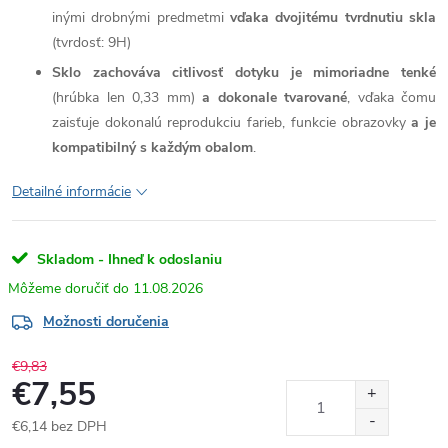
inými drobnými predmetmi
vďaka dvojitému tvrdnutiu skla
(tvrdosť: 9H)
Sklo zachováva citlivosť dotyku je mimoriadne tenké
(hrúbka len 0,33 mm)
a dokonale tvarované
, vďaka čomu
zaisťuje dokonalú reprodukciu farieb, funkcie obrazovky
a je
kompatibilný s každým obalom
.
Detailné informácie
Skladom - Ihneď k odoslaniu
11.08.2026
Možnosti doručenia
€9,83
€7,55
€6,14 bez DPH
Jednotková