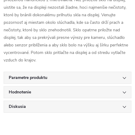
uistite sa, že na displeji nezostali žiadne, hoci najmenšie nečistoty,
ktoré by bránili dokonalému priľnutiu skla na displej. Venujte
pozornosť aj miestam okolo slúchadla, kde sa často drží prach a
nečistoty, ktoré by sklo znehodnotili. Sklo opatrne priložte nad
displej, tak aby sa prekrývali presne výrezy pre kameru, slúchadlo
alebo senzor priblíženia a aby sklo bolo na výšku aj šírku perfektne
vycentrované. Potom sklo pritlačte na displej a od stredu vytlačte
vzduch do krajov.
Parametre produktu
Hodnotenie
Diskusia