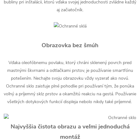
bubliny pri inštalácii, ktorú vďaka svojej jednoduchosti zvládne každý
aj začiatočník.
Obrazovka bez šmúh
Vďaka oleofóbnemu povlaku, ktorý chráni sklenený povrch pred
mastnými škvrnami a odtlačkami prstov, je používanie smartfónu
potešením. Nechajte svoju obrazovku vždy vyzerať ako novú.
Ochranné sklo zaisťuje plné pohodlie pri používaní tým, že ponúka
voľný a príjemný sklz prstov a okamžitú reakciu na gestá. Používanie
všetkých dotykových funkcií displeja nebolo nikdy také príjemné.
Najvyššia čistota obrazu a veľmi jednoduchá
montáž