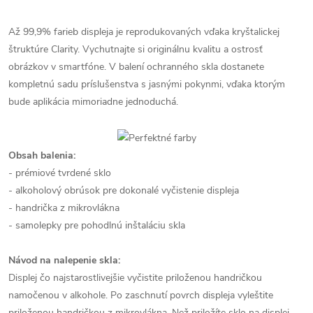
Až 99,9% farieb displeja je reprodukovaných vďaka kryštalickej
štruktúre Clarity. Vychutnajte si originálnu kvalitu a ostrosť
obrázkov v smartfóne. V balení ochranného skla dostanete
kompletnú sadu príslušenstva s jasnými pokynmi, vďaka ktorým
bude aplikácia mimoriadne jednoduchá.
Obsah balenia:
- prémiové tvrdené sklo
- alkoholový obrúsok pre dokonalé vyčistenie displeja
- handrička z mikrovlákna
- samolepky pre pohodlnú inštaláciu skla
Návod na nalepenie skla:
Displej čo najstarostlivejšie vyčistite priloženou handričkou
namočenou v alkohole. Po zaschnutí povrch displeja vyleštite
priloženou handričkou z mikrovlákna. Než priložíte sklo na displej,