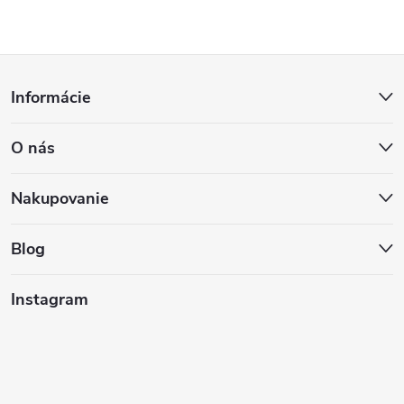
Z
Informácie
á
O nás
p
ä
Nakupovanie
t
Blog
i
Instagram
e