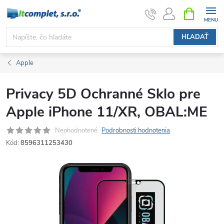
Prejsť
NÁKUPN
KOŠÍK
na
obsah
HĽADAŤ
Apple
Privacy 5D Ochranné Sklo pre
Apple iPhone 11/XR, OBAL:ME
Neohodnotené
Podrobnosti hodnotenia
Kód:
8596311253430