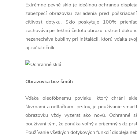
Extrémne pevné sklo je ideálnou ochranou displej
zabezpečí obrazovku zariadenia pred poškriaban
citlivosť dotyku. Sklo poskytuje 100% priehľa
zachováva perfektnú čistotu obrazu, ostrosť dokonc
nezanecháva bubliny pri inštalácii, ktorú vďaka sv
aj začiatočník.
Obrazovka bez šmúh
Vďaka oleofóbnemu povlaku, ktorý chráni sk
škvrnami a odtlačkami prstov, je používanie smart
obrazovku vždy vyzerať ako novú. Ochranné skl
používaní tým, že ponúka voľný a príjemný sklz prs
Používanie všetkých dotykových funkcií displeja ne