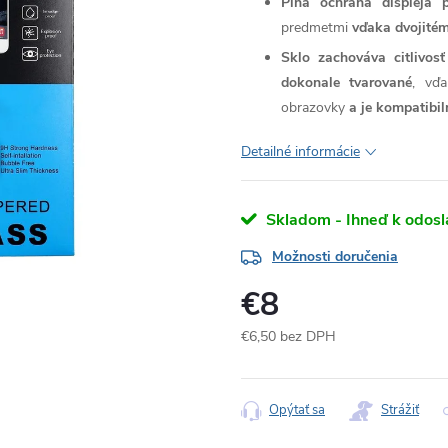
Plná ochrana displeja 
predmetmi
vďaka dvojitém
Sklo zachováva citlivos
dokonale tvarované
, vďa
obrazovky
a je kompatibi
Detailné informácie
Skladom - Ihneď k odosl
Možnosti doručenia
€8
€6,50 bez DPH
Jednotková
cena:
Opýtať sa
Strážiť