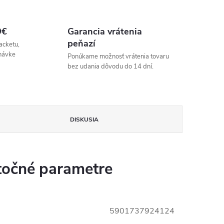
9€
Garancia vrátenia
peňazí
acketu,
návke
Ponúkame možnosť vrátenia tovaru
bez udania dôvodu do 14 dní.
DISKUSIA
očné parametre
5901737924124