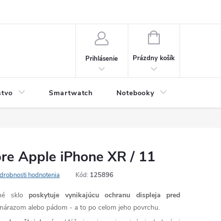
NÁKUPNÝ
KOŠÍK
Prázdny košík
Prihlásenie
stvo
Smartwatch
Notebooky
Počítač
re Apple iPhone XR / 11
drobnosti hodnotenia
Kód:
125896
né sklo
poskytuje vynikajúcu ochranu displeja pred
árazom alebo pádom - a to po celom jeho povrchu.