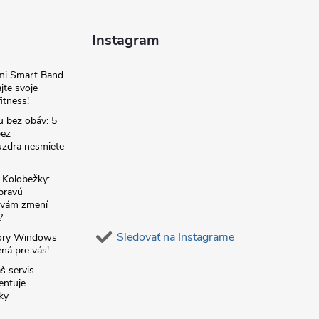
Instagram
omi Smart Band
jte svoje
itness!
u bez obáv: 5
bez
zdra nesmiete
é Kolobežky:
 pravú
á vám zmení
?
Sledovať na Instagrame
ory Windows
ná pre vás!
š servis
entuje
ky