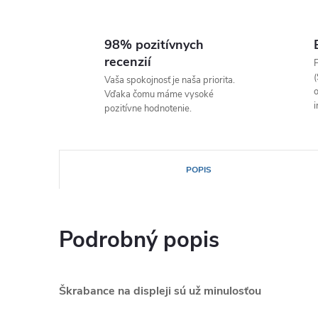
98% pozitívnych
recenzií
P
(
Vaša spokojnosť je naša priorita.
o
Vďaka čomu máme vysoké
i
pozitívne hodnotenie.
POPIS
Podrobný popis
Škrabance na displeji sú už minulosťou