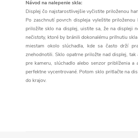
Návod na nalepenie skla:
Displej čo najstarostlivejšie vyčistite priloženou 
Po zaschnutí povrch displeja vyleštite priloženou
priložíte sklo na displej, uistite sa, že na displeji
nečistoty, ktoré by bránili dokonalému priľnutiu skla
miestam okolo slúchadla, kde sa často drží pra
znehodnotili. Sklo opatrne priložte nad displej, tak
pre kameru, slúchadlo alebo senzor priblíženia a 
perfektne vycentrované. Potom sklo pritlačte na dis
do krajov.