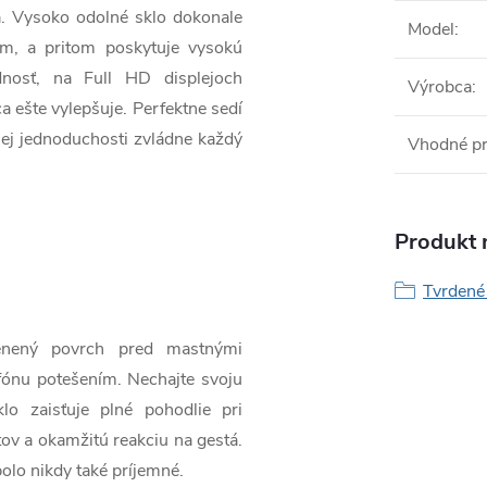
a. Vysoko odolné sklo dokonale
Model
:
ím, a pritom poskytuje vysokú
dnosť, na Full HD displejoch
Výrobca
:
a ešte vylepšuje. Perfektne sedí
ojej jednoduchosti zvládne každý
Vhodné p
Produkt n
Tvrdené 
lenený povrch pred mastnými
fónu potešením. Nechajte svoju
o zaisťuje plné pohodlie pri
tov a okamžitú reakciu na gestá.
bolo nikdy také príjemné.