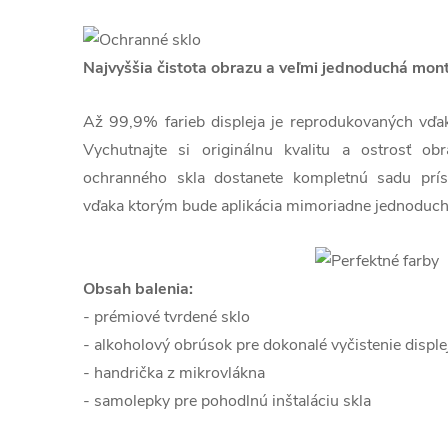
Najvyššia čistota obrazu a veľmi jednoduchá mon
Až 99,9% farieb displeja je reprodukovaných vďaka 
Vychutnajte si originálnu kvalitu a ostrosť o
ochranného skla dostanete kompletnú sadu prís
vďaka ktorým bude aplikácia mimoriadne jednoduch
Obsah balenia:
- prémiové tvrdené sklo
- alkoholový obrúsok pre dokonalé vyčistenie disple
- handrička z mikrovlákna
- samolepky pre pohodlnú inštaláciu skla