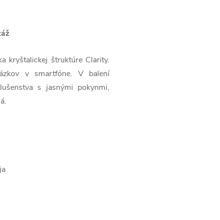
táž
kryštalickej štruktúre Clarity.
brázkov v smartfóne. V balení
lušenstva s jasnými pokynmi,
á.
ja