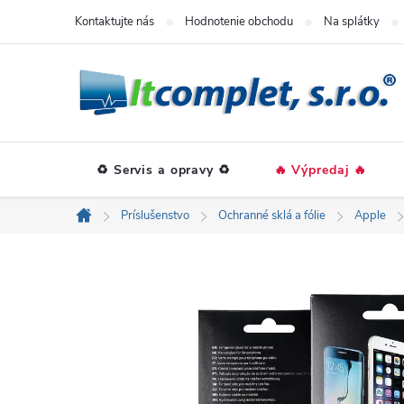
Prejsť
Kontaktujte nás
Hodnotenie obchodu
Na splátky
na
obsah
♻️ Servis a opravy ♻️
🔥 Výpredaj 🔥
Príslušenstvo
Ochranné sklá a fólie
Apple
Domov