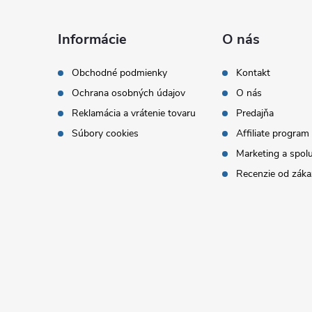
Z
á
Informácie
O nás
p
Obchodné podmienky
Kontakt
Ochrana osobných údajov
O nás
ä
Reklamácia a vrátenie tovaru
Predajňa
t
Súbory cookies
Affiliate program
Marketing a spol
i
Recenzie od záka
e