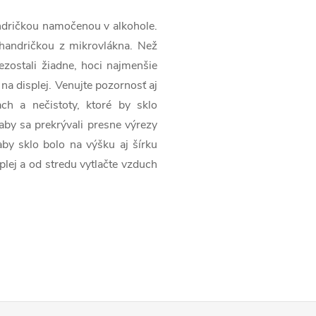
handričkou namočenou v alkohole.
 handričkou z mikrovlákna. Než
 nezostali žiadne, hoci najmenšie
 na displej. Venujte pozornosť aj
ch a nečistoty, ktoré by sklo
 aby sa prekrývali presne výrezy
aby sklo bolo na výšku aj šírku
plej a od stredu vytlačte vzduch