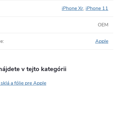
iPhone Xr
,
iPhone 11
OEM
re
:
Apple
ájdete v tejto kategórii
sklá a fólie pre Apple