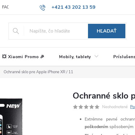
+421 43 202 13 59
FAQ
Blog
HĽADAŤ
💥 Xiaomi Promo 🎉
Mobily, tablety
Príslušen
Ochranné sklo pre Apple iPhone XR / 11
Ochranné sklo p
Neohodnotené
Po
Extrémne pevné ochran
poškodením
spôsobeným n