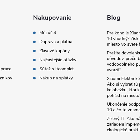
Nakupovanie
Blog
Môj účet
Pre koho je Xia
10 vhodný? Získa
Doprava a platba
miesto vo svete f
Zľavové kupóny
Prežite dovolenk
dôvodov, prečo 
Najčastejšie otázky
vodoodolného pu
upráce
Súťaž s Itcomplet
vyraziť!
zníkov
Nákup na splátky
Xiaomi Elektrick
Ako si vybrať tú
kolobežku, ktor
pohľad na mesto
Ukončenie podp
10 a čo to zname
Zelený IT: Ako ná
zariadení implem
ekologické prakti