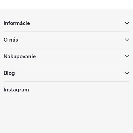
Z
Informácie
á
O nás
p
ä
Nakupovanie
t
Blog
i
Instagram
e