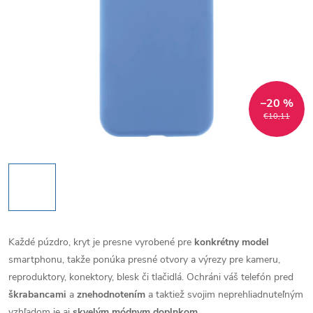
–20 %
€10,11
Každé púzdro, kryt je presne vyrobené pre
konkrétny model
smartphonu, takže ponúka presné otvory a výrezy pre kameru,
reproduktory, konektory, blesk či tlačidlá. Ochráni váš telefón pred
škrabancami
a
znehodnotením
a taktiež svojim neprehliadnuteľným
vzhľadom je aj
skvelým módnym doplnkom
.