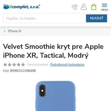
Prejsť
NÁKUPN
KOŠÍK
na
obsah
HĽADAŤ
iPhone Xr
Velvet Smoothie kryt pre Apple
iPhone XR, Tactical, Modrý
Neohodnotené
Podrobnosti hodnotenia
Kód:
8596311198496