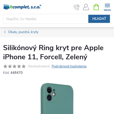
Prejsť
NÁKUPN
KOŠÍK
na
obsah
HĽADAŤ
Obaly, puzdrá, kryty
Silikónový Ring kryt pre Apple
iPhone 11, Forcell, Zelený
Neohodnotené
Podrobnosti hodnotenia
Kód:
448470