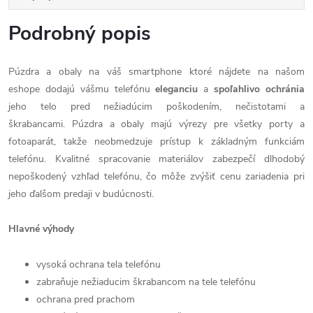
Podrobný popis
Púzdra a obaly na váš smartphone ktoré nájdete na našom
eshope dodajú vášmu telefónu
eleganciu
a
spoľahlivo
ochránia
jeho telo pred nežiadúcim poškodením, nečistotami a
škrabancami. Púzdra a obaly majú výrezy pre všetky porty a
fotoaparát, takže neobmedzuje prístup k základným funkciám
telefónu. Kvalitné spracovanie materiálov zabezpečí dlhodobý
nepoškodený vzhľad telefónu, čo môže zvýšiť cenu zariadenia pri
jeho ďalšom predaji v budúcnosti.
Hlavné výhody
vysoká ochrana tela telefónu
zabraňuje nežiaducim škrabancom na tele telefónu
ochrana pred prachom