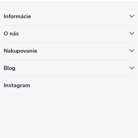
Z
Informácie
á
O nás
p
ä
Nakupovanie
t
Blog
i
Instagram
e