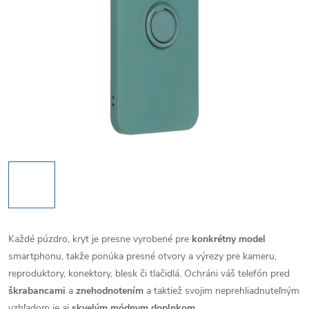
Každé púzdro, kryt je presne vyrobené pre
konkrétny model
smartphonu, takže ponúka presné otvory a výrezy pre kameru,
reproduktory, konektory, blesk či tlačidlá. Ochráni váš telefón pred
škrabancami
a
znehodnotením
a taktiež svojim neprehliadnuteľným
vzhľadom je aj
skvelým módnym doplnkom
.