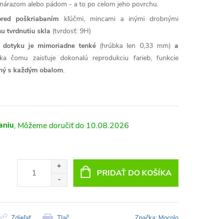
árazom alebo pádom - a to po celom jeho povrchu.
pred poškriabaním
kľúčmi, mincami a inými drobnými
u tvrdnutiu skla
(tvrdosť: 9H)
ť dotyku je mimoriadne tenké
(hrúbka len 0,33 mm)
a
ka čomu zaisťuje dokonalú reprodukciu farieb, funkcie
lný s každým obalom
.
aniu
10.08.2026
PRIDAŤ DO KOŠÍKA
Zdieľať
Tlač
Značka:
Mocolo