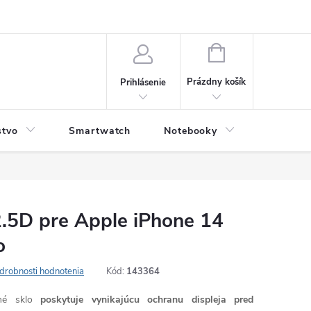
NÁKUPNÝ
KOŠÍK
Prázdny košík
Prihlásenie
stvo
Smartwatch
Notebooky
Počítač
2.5D pre Apple iPhone 14
o
drobnosti hodnotenia
Kód:
143364
né sklo
poskytuje vynikajúcu ochranu displeja pred