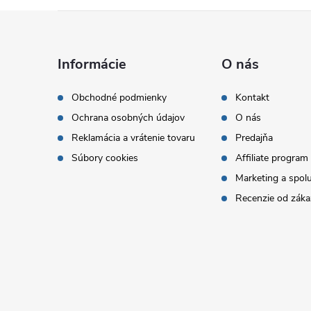
Z
á
Informácie
O nás
p
Obchodné podmienky
Kontakt
Ochrana osobných údajov
O nás
ä
Reklamácia a vrátenie tovaru
Predajňa
t
Súbory cookies
Affiliate program
Marketing a spol
i
Recenzie od záka
e