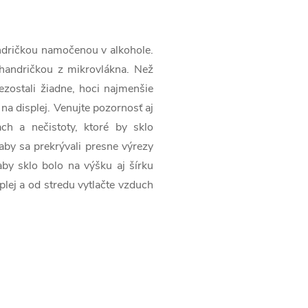
handričkou namočenou v alkohole.
 handričkou z mikrovlákna. Než
 nezostali žiadne, hoci najmenšie
 na displej. Venujte pozornosť aj
ch a nečistoty, ktoré by sklo
 aby sa prekrývali presne výrezy
aby sklo bolo na výšku aj šírku
plej a od stredu vytlačte vzduch