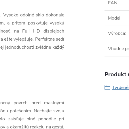
EAN
:
a. Vysoko odolné sklo dokonale
Model
:
ím, a pritom poskytuje vysokú
dnosť, na Full HD displejoch
Výrobca
:
a ešte vylepšuje. Perfektne sedí
ojej jednoduchosti zvládne každý
Vhodné p
Produkt n
Tvrdené 
lenený povrch pred mastnými
fónu potešením. Nechajte svoju
o zaisťuje plné pohodlie pri
tov a okamžitú reakciu na gestá.