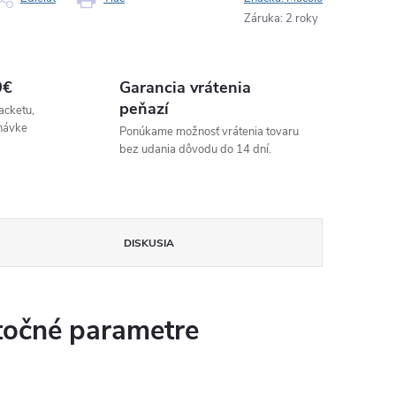
Záruka
:
2 roky
9€
Garancia vrátenia
peňazí
acketu,
návke
Ponúkame možnosť vrátenia tovaru
bez udania dôvodu do 14 dní.
DISKUSIA
očné parametre