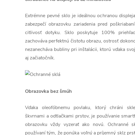
Extrémne pevné sklo je ideálnou ochranou displej
zabezpečí obrazovku zariadenia pred poškriaban
citlivosť dotyku. Sklo poskytuje 100% priehľa
zachováva perfektnú čistotu obrazu, ostrosť dokonc
nezanecháva bubliny pri inštalácii, ktorú vďaka sv
aj začiatočník.
Obrazovka bez šmúh
Vďaka oleofóbnemu povlaku, ktorý chráni sk
škvrnami a odtlačkami prstov, je používanie smart
obrazovku vždy vyzerať ako novú. Ochranné skl
používaní tým, že ponúka voľný a príjemný sklz prs