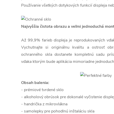
Používanie všetkých dotykových funkcií displeja ne
Najvyššia čistota obrazu a veľmi jednoduchá mon
Až 99,9% farieb displeja je reprodukovaných vďaka 
Vychutnajte si originálnu kvalitu a ostrosť o
ochranného skla dostanete kompletnú sadu prís
vďaka ktorým bude aplikácia mimoriadne jednoduch
Obsah balenia:
- prémiové tvrdené sklo
- alkoholový obrúsok pre dokonalé vyčistenie disple
- handrička z mikrovlákna
- samolepky pre pohodlnú inštaláciu skla