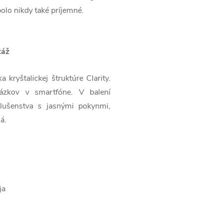
bolo nikdy také príjemné.
táž
kryštalickej štruktúre Clarity.
brázkov v smartfóne. V balení
lušenstva s jasnými pokynmi,
á.
ja