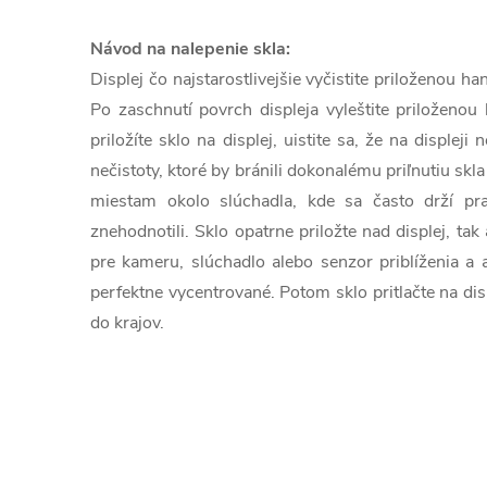
Návod na nalepenie skla:
Displej čo najstarostlivejšie vyčistite priloženou 
Po zaschnutí povrch displeja vyleštite priloženou
priložíte sklo na displej, uistite sa, že na displeji
nečistoty, ktoré by bránili dokonalému priľnutiu skla
miestam okolo slúchadla, kde sa často drží pra
znehodnotili. Sklo opatrne priložte nad displej, tak
pre kameru, slúchadlo alebo senzor priblíženia a 
perfektne vycentrované. Potom sklo pritlačte na dis
do krajov.