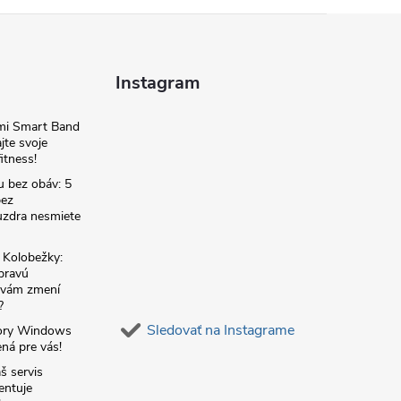
Instagram
omi Smart Band
jte svoje
itness!
u bez obáv: 5
bez
zdra nesmiete
é Kolobežky:
 pravú
á vám zmení
?
Sledovať na Instagrame
ory Windows
ná pre vás!
š servis
entuje