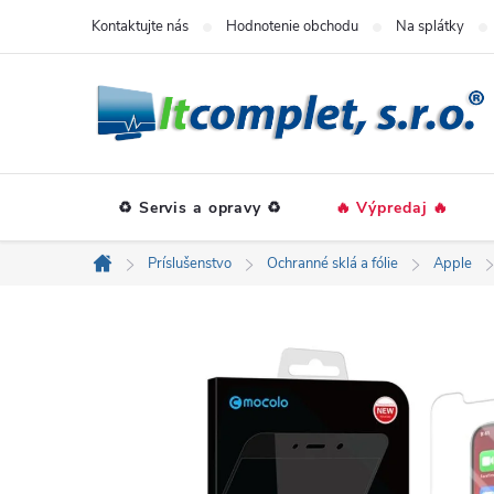
Prejsť
Kontaktujte nás
Hodnotenie obchodu
Na splátky
na
obsah
♻️ Servis a opravy ♻️
🔥 Výpredaj 🔥
Príslušenstvo
Ochranné sklá a fólie
Apple
Domov