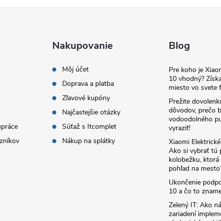
Nakupovanie
Blog
Môj účet
Pre koho je Xia
10 vhodný? Získa
Doprava a platba
miesto vo svete f
Zľavové kupóny
Prežite dovolenk
dôvodov, prečo 
Najčastejšie otázky
vodoodolného pu
upráce
Súťaž s Itcomplet
vyraziť!
zníkov
Nákup na splátky
Xiaomi Elektrick
Ako si vybrať tú
kolobežku, ktor
pohľad na mesto
Ukončenie podp
10 a čo to zname
Zelený IT: Ako ná
zariadení implem