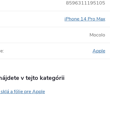
8596311195105
iPhone 14 Pro Max
Mocolo
re
:
Apple
ájdete v tejto kategórii
sklá a fólie pre Apple