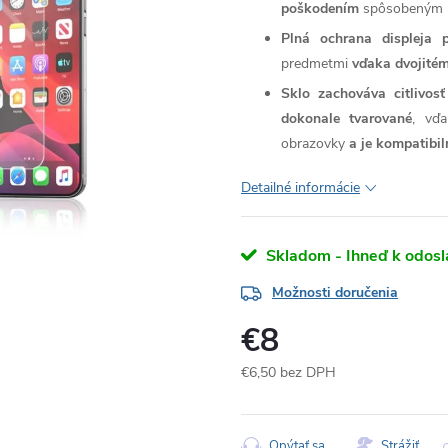
poškodením
spôsobeným n
Plná ochrana displeja 
predmetmi
vďaka dvojitém
Sklo zachováva citlivos
dokonale tvarované
, vďa
obrazovky
a je kompatibi
Detailné informácie
Skladom - Ihneď k odosl
Možnosti doručenia
€8
€6,50 bez DPH
Jednotková
cena:
Opýtať sa
Strážiť