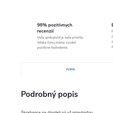
98% pozitívnych
recenzií
P
(
Vaša spokojnosť je naša priorita.
o
Vďaka čomu máme vysoké
i
pozitívne hodnotenie.
POPIS
Podrobný popis
Škrabance na displeji sú už minulosťou