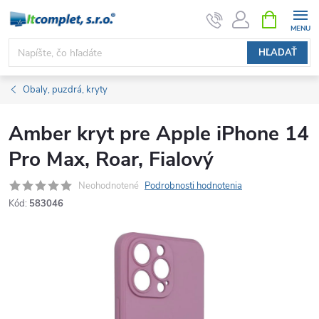
Prejsť
NÁKUPN
KOŠÍK
na
obsah
HĽADAŤ
Obaly, puzdrá, kryty
Amber kryt pre Apple iPhone 14
Pro Max, Roar, Fialový
Neohodnotené
Podrobnosti hodnotenia
Kód:
583046