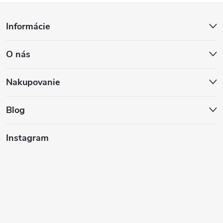
Z
Informácie
á
O nás
p
ä
Nakupovanie
t
Blog
i
Instagram
e