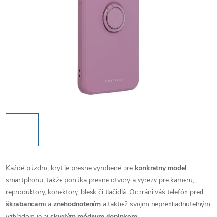
Každé púzdro, kryt je presne vyrobené pre
konkrétny model
smartphonu, takže ponúka presné otvory a výrezy pre kameru,
reproduktory, konektory, blesk či tlačidlá. Ochráni váš telefón pred
škrabancami
a
znehodnotením
a taktiež svojim neprehliadnuteľným
vzhľadom je aj
skvelým módnym doplnkom
.