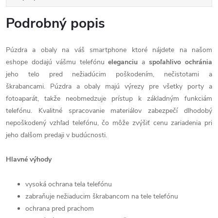
Podrobný popis
Púzdra a obaly na váš smartphone ktoré nájdete na našom
eshope dodajú vášmu telefónu
eleganciu
a
spoľahlivo
ochránia
jeho telo pred nežiadúcim poškodením, nečistotami a
škrabancami. Púzdra a obaly majú výrezy pre všetky porty a
fotoaparát, takže neobmedzuje prístup k základným funkciám
telefónu. Kvalitné spracovanie materiálov zabezpečí dlhodobý
nepoškodený vzhľad telefónu, čo môže zvýšiť cenu zariadenia pri
jeho ďalšom predaji v budúcnosti.
Hlavné výhody
vysoká ochrana tela telefónu
zabraňuje nežiaducim škrabancom na tele telefónu
ochrana pred prachom