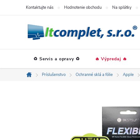
Prejsť
Kontaktujte nás
Hodnotenie obchodu
Na splátky
na
obsah
♻️ Servis a opravy ♻️
🔥 Výpredaj 🔥
Príslušenstvo
Ochranné sklá a fólie
Apple
Domov