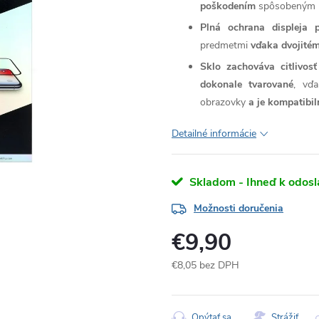
poškodením
spôsobeným n
Plná ochrana displeja 
predmetmi
vďaka dvojitém
Sklo zachováva citlivos
dokonale tvarované
, vďa
obrazovky
a je kompatibi
Detailné informácie
Skladom - Ihneď k odosl
Možnosti doručenia
€9,90
€8,05 bez DPH
Jednotková
cena:
Opýtať sa
Strážiť