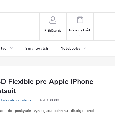
NÁKUPNÝ
KOŠÍK
Prázdny košík
Prihlásenie
stvo
Smartwatch
Notebooky
Počítač
D Flexible pre Apple iPhone
tsuit
drobnosti hodnotenia
Kód:
139388
né sklo
poskytuje vynikajúcu ochranu displeja pred