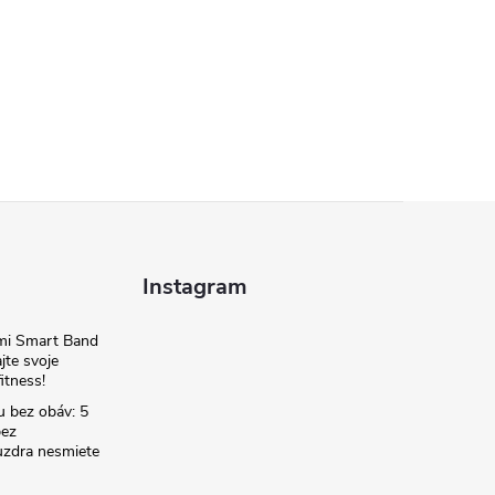
Instagram
omi Smart Band
jte svoje
itness!
u bez obáv: 5
bez
zdra nesmiete