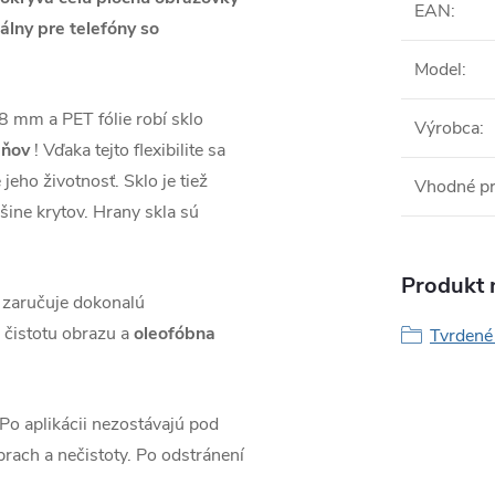
EAN
:
álny pre telefóny so
Model
:
,38 mm a PET
fólie
robí sklo
Výrobca
:
pňov
!
Vďaka tejto flexibilite sa
 jeho životnosť.
Sklo je tiež
Vhodné p
šine krytov.
Hrany skla sú
Produkt n
ré zaručuje dokonalú
 čistotu obrazu a
oleofóbna
Tvrdené 
Po aplikácii nezostávajú pod
rach a nečistoty.
Po odstránení