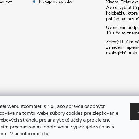
zníkov
Nákup na splátky
Xiaomi Elektrick
Ako si vybrať tú
kolobežku, ktor
pohľad na mesto
Ukončenie podp
10 a čo to zname
Zelený IT: Ako ná
zariadení implem
ekologické prakti
teľ webu Itcomplet, s.r.o., ako správca osobných
acováva na tomto webe súbory cookies pre zlepšovanie
ebových stránok, pre analytické účely a pre cielenú
lším prechádzaním tohoto webu vyjadrujete súhlas s
ním. Viac informácií
tu
.