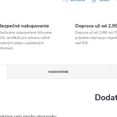
Bezpečné nakupovanie
Doprava už od 2,9
oužívame zabezpečené šifrovanie
Doprava už od 2,99€ cez P
SSL certifikát) pre ochranu vašich
prípadne zdarma pri objed
sobných údajov a platobných
nad 50€.
nformácií.
HODNOTENIE
Dodat
pokrýva celú plochu obrazovky