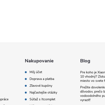
Nakupovanie
Blog
Môj účet
Pre koho je Xia
10 vhodný? Získa
Doprava a platba
miesto vo svete f
Zľavové kupóny
Prežite dovolenk
dôvodov, prečo 
Najčastejšie otázky
vodoodolného pu
upráce
Súťaž s Itcomplet
vyraziť!