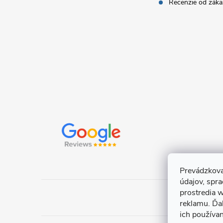
i
Recenzie od záka
e
Prevádzkova
údajov, spr
prostredia w
reklamu. Ďa
ich používa