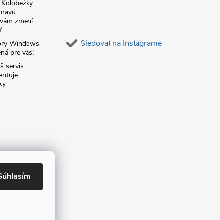
é Kolobežky:
 pravú
á vám zmení
?
Sledovať na Instagrame
ory Windows
ná pre vás!
š servis
entuje
ky
Súhlasím