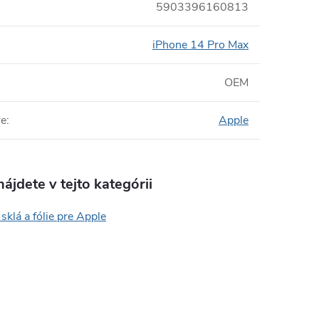
5903396160813
iPhone 14 Pro Max
OEM
re
:
Apple
ájdete v tejto kategórii
sklá a fólie pre Apple