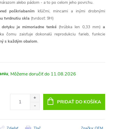
árazom alebo pádom - a to po celom jeho povrchu.
pred poškriabaním
kľúčmi, mincami a inými drobnými
u tvrdnutiu skla
(tvrdosť: 9H)
ť dotyku je mimoriadne tenké
(hrúbka len 0,33 mm)
a
ka čomu zaisťuje dokonalú reprodukciu farieb, funkcie
lný s každým obalom
.
aniu
11.08.2026
PRIDAŤ DO KOŠÍKA
Zdieľať
Tlač
Značka:
OEM