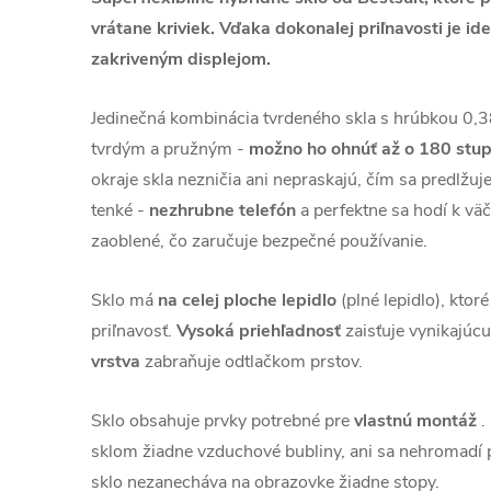
vrátane kriviek.
Vďaka dokonalej priľnavosti je ide
zakriveným displejom.
Jedinečná kombinácia tvrdeného skla s hrúbkou 0
tvrdým a pružným -
možno ho ohnúť až o 180 stu
okraje skla nezničia ani nepraskajú, čím sa predlžuje
tenké -
nezhrubne telefón
a perfektne sa hodí k väč
zaoblené, čo zaručuje bezpečné používanie.
Sklo má
na celej ploche lepidlo
(plné lepidlo), kto
priľnavosť.
Vysoká priehľadnosť
zaisťuje vynikajúcu
vrstva
zabraňuje odtlačkom prstov.
Sklo obsahuje prvky potrebné pre
vlastnú montáž
.
sklom žiadne vzduchové bubliny, ani sa nehromadí p
sklo nezanecháva na obrazovke žiadne stopy.