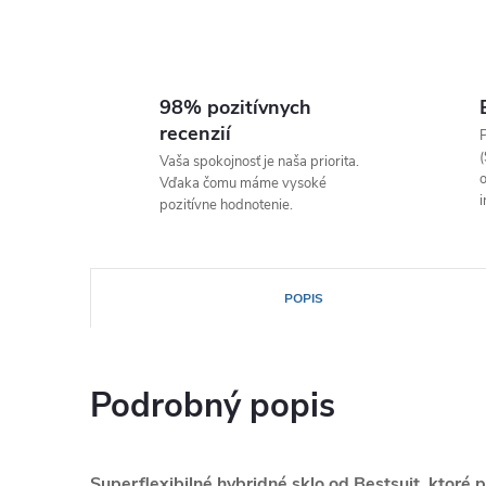
98% pozitívnych
recenzií
P
(
Vaša spokojnosť je naša priorita.
o
Vďaka čomu máme vysoké
i
pozitívne hodnotenie.
POPIS
Podrobný popis
Superflexibilné hybridné sklo od Bestsuit, ktoré 