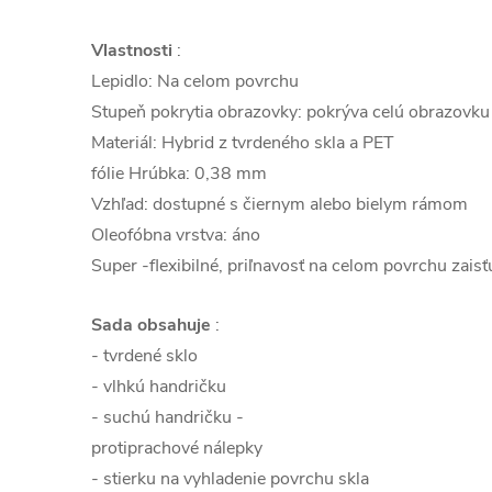
Vlastnosti
:
Lepidlo: Na celom povrchu
Stupeň pokrytia obrazovky: pokrýva celú obrazovku 
Materiál: Hybrid z tvrdeného skla a
PET
fólie Hrúbka: 0,38 mm
Vzhľad: dostupné s čiernym alebo bielym rámom
Oleofóbna vrstva: áno
Super -flexibilné, priľnavosť na celom povrchu zaisť
Sada obsahuje
:
- tvrdené sklo
- vlhkú handričku
- suchú handričku -
protiprachové nálepky
- stierku na vyhladenie povrchu skla