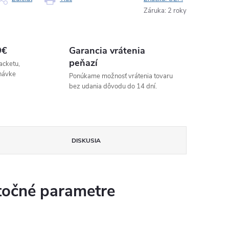
Záruka
:
2 roky
9€
Garancia vrátenia
peňazí
acketu,
návke
Ponúkame možnosť vrátenia tovaru
bez udania dôvodu do 14 dní.
DISKUSIA
očné parametre