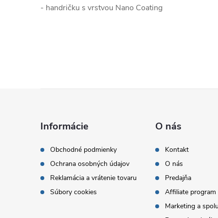
- handričku s vrstvou Nano Coating
Z
á
Informácie
O nás
p
Obchodné podmienky
Kontakt
Ochrana osobných údajov
O nás
ä
Reklamácia a vrátenie tovaru
Predajňa
t
Súbory cookies
Affiliate program
Marketing a spol