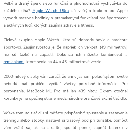
Veľký a drahý šperk alebo funkčná a plnohodnotná vychytávka do
každého dňa?
Apple Watch Ultra
sú veľkým krokom od Apple
vytvoriť masívne hodinky s premakanými funkciami pre športovcov
a aktívnych ľudí, ktorých zaujíma zdravie a fitness.
Cieľová skupina Apple Watch Ultra sú dobrodruhovia a hardcore
športovci. Zaujímavosťou je, že napriek ich veľkosti (49 milimetrov)
nie sú ťažké na zápästí. Dokonca ich môžete kombinovať s
remienkami
, ktoré sedia na 44 a 45-milimetrové verzie.
2000-nitový displej vám zaručí, že ani v jasnom poludňajšom svetle
nebudú mať problém vyčítať všetky potrebné informácie. Pre
porovnanie, MacBook M1 Pro má len 439 nitov. Okrem otočnej
korunky je na opačnej strane medzinárodné oranžové akčné tlačidlo.
Vďaka tomuto tlačidlu si môžete prispôsobiť spustenie a zastavenie
tréningu alebo stopky, nastaviť si trasový bod pri turistike, pomôcť
vám vrátiť sa, ak sa stratíte, spustiť ponor, zapnúť baterku v