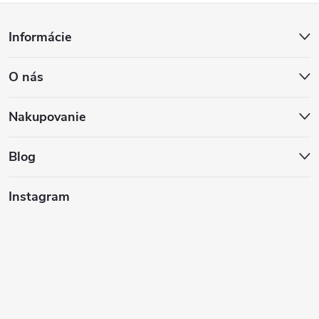
Z
Informácie
á
O nás
p
ä
Nakupovanie
t
Blog
i
Instagram
e