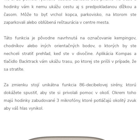
hodinky vám k nemu ukážu cestu aj s predpokladanou dĺžkou a
časom. Môže to byť vrchol kopca, parkovisko, na ktorom ste
zaparkovali alebo obľúbená reštaurácia v centre mesta.
Táto funkcia je pôvodne navrhnutá na označovanie kempingov,
chodníkov alebo iných orientačných bodov, o ktorých by ste
nechceli stratiť prehľad, keď ste v divočine. Aplikácia Kompas a
tlačidlo Backtrack vám ukážu trasu, po ktorej ste prišli v prípade, že
sa stratíte.
Za zmienku stojí unikátna funkcia 86-decibelovej sirény, ktorú
dokážete spustiť, aby ste si privolali pomoc v okolí. Okrem toho
majú hodinky zabudované 3 mikrofóny, ktoré potláčajú okolitý zvuk
aby váš hlas vynikol.