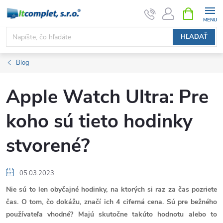
Prejsť
NÁKUPN
KOŠÍK
na
obsah
HĽADAŤ
Blog
Apple Watch Ultra: Pre
koho sú tieto hodinky
stvorené?
05.03.2023
Nie sú to len obyčajné hodinky, na ktorých si raz za čas pozriete
čas. O tom, čo dokážu, značí ich 4 ciferná cena. Sú pre bežného
používateľa vhodné? Majú skutočne takúto hodnotu alebo to