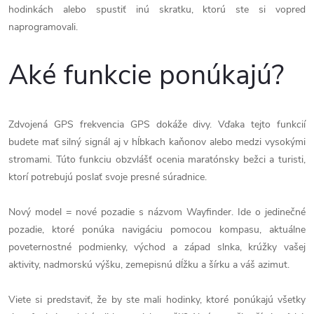
hodinkách alebo spustiť inú skratku, ktorú ste si vopred
naprogramovali.
Aké funkcie ponúkajú?
Zdvojená GPS frekvencia GPS dokáže divy. Vďaka tejto funkcií
budete mať silný signál aj v hĺbkach kaňonov alebo medzi vysokými
stromami. Túto funkciu obzvlášť ocenia maratónsky bežci a turisti,
ktorí potrebujú poslať svoje presné súradnice.
Nový model = nové pozadie s názvom Wayfinder. Ide o jedinečné
pozadie, ktoré ponúka navigáciu pomocou kompasu, aktuálne
poveternostné podmienky, východ a západ slnka, krúžky vašej
aktivity, nadmorskú výšku, zemepisnú dĺžku a šírku a váš azimut.
Viete si predstaviť, že by ste mali hodinky, ktoré ponúkajú všetky