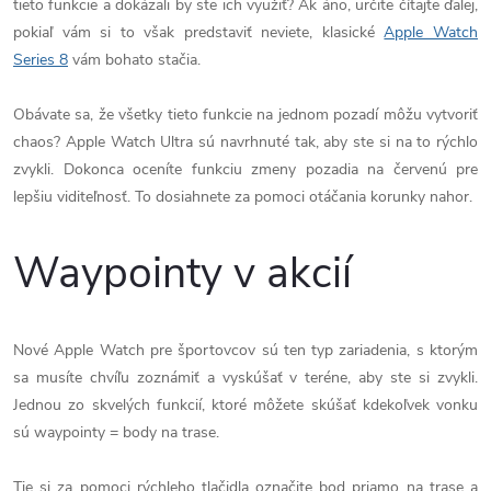
tieto funkcie a dokázali by ste ich využiť? Ak áno, určite čítajte ďalej,
pokiaľ vám si to však predstaviť neviete, klasické
Apple Watch
Series 8
vám bohato stačia.
Obávate sa, že všetky tieto funkcie na jednom pozadí môžu vytvoriť
chaos? Apple Watch Ultra sú navrhnuté tak, aby ste si na to rýchlo
zvykli. Dokonca oceníte funkciu zmeny pozadia na červenú pre
lepšiu viditeľnosť. To dosiahnete za pomoci otáčania korunky nahor.
Waypointy v akcií
Nové Apple Watch pre športovcov sú ten typ zariadenia, s ktorým
sa musíte chvíľu zoznámiť a vyskúšať v teréne, aby ste si zvykli.
Jednou zo skvelých funkcií, ktoré môžete skúšať kdekoľvek vonku
sú waypointy = body na trase.
Tie si za pomoci rýchleho tlačidla označite bod priamo na trase a