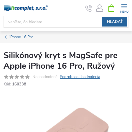
Prejsť
NÁKUPN
KOŠÍK
na
obsah
HĽADAŤ
iPhone 16 Pro
Silikónový kryt s MagSafe pre
Apple iPhone 16 Pro, Ružový
Neohodnotené
Podrobnosti hodnotenia
Kód:
160338