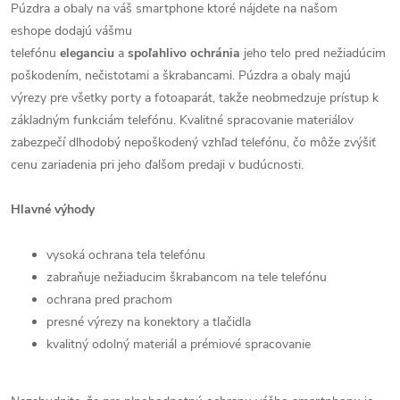
Púzdra a obaly na váš smartphone ktoré nájdete na našom
eshope dodajú vášmu
telefónu
eleganciu
a
spoľahlivo
ochránia
jeho telo pred nežiadúcim
poškodením, nečistotami a škrabancami. Púzdra a obaly majú
výrezy pre všetky porty a fotoaparát, takže neobmedzuje prístup k
základným funkciám telefónu. Kvalitné spracovanie materiálov
zabezpečí dlhodobý nepoškodený vzhľad telefónu, čo môže zvýšiť
cenu zariadenia pri jeho ďalšom predaji v budúcnosti.
Hlavné výhody
vysoká ochrana tela telefónu
zabraňuje nežiaducim škrabancom na tele telefónu
ochrana pred prachom
presné výrezy na konektory a tlačidla
kvalitný odolný materiál a prémiové spracovanie