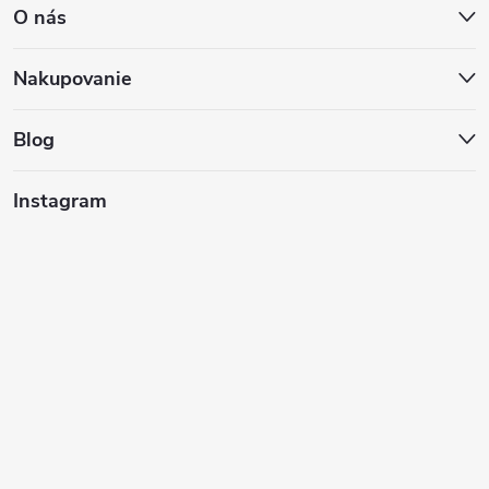
O nás
p
ä
Nakupovanie
t
Blog
i
Instagram
e