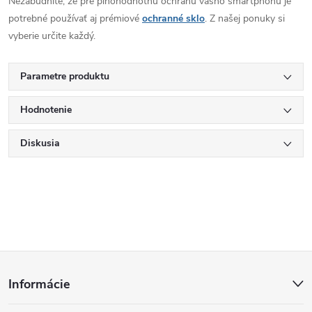
Nezabudnite, že pre plnohodnotnú ochranu vášho smartphonu je
potrebné používať aj prémiové
ochranné sklo
. Z našej ponuky si
vyberie určite každý.
Parametre produktu
Hodnotenie
Diskusia
Z
Informácie
á