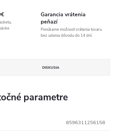
9€
Garancia vrátenia
peňazí
acketu,
návke
Ponúkame možnosť vrátenia tovaru
bez udania dôvodu do 14 dní.
DISKUSIA
očné parametre
8596311256158