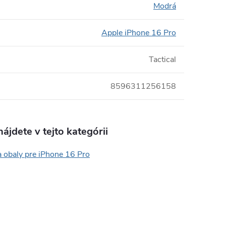
Modrá
Apple iPhone 16 Pro
Tactical
8596311256158
ájdete v tejto kategórii
a obaly pre iPhone 16 Pro