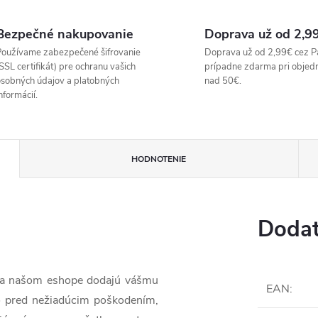
Bezpečné nakupovanie
Doprava už od 2,9
oužívame zabezpečené šifrovanie
Doprava už od 2,99€ cez P
SSL certifikát) pre ochranu vašich
prípadne zdarma pri objed
sobných údajov a platobných
nad 50€.
nformácií.
HODNOTENIE
Dodat
 na našom eshope dodajú vášmu
EAN
:
o pred nežiadúcim poškodením,