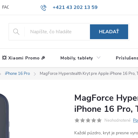
+421 43 202 13 59
FAQ
Blog
HĽADAŤ
💥 Xiaomi Promo 🎉
Mobily, tablety
Príslušen
iPhone 16 Pro
MagForce Hyperstealth Kryt pre Apple iPhone 16 Pro, T
MagForce Hyper
iPhone 16 Pro, 
Neohodnotené
Po
Každé púzdro, kryt je presne vy