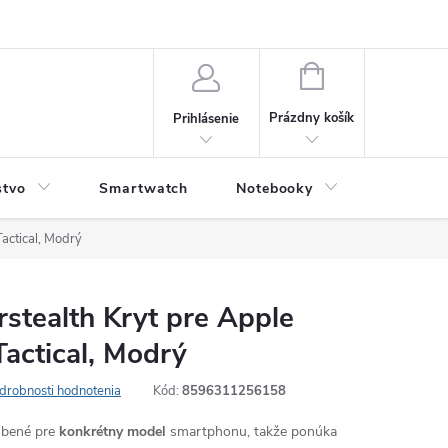
NÁKUPNÝ
KOŠÍK
Prázdny košík
Prihlásenie
stvo
Smartwatch
Notebooky
Počítač
actical, Modrý
stealth Kryt pre Apple
Tactical, Modrý
drobnosti hodnotenia
Kód:
8596311256158
robené pre
konkrétny model
smartphonu, takže ponúka