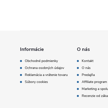
Z
á
Informácie
O nás
p
Obchodné podmienky
Kontakt
Ochrana osobných údajov
O nás
ä
Reklamácia a vrátenie tovaru
Predajňa
t
Súbory cookies
Affiliate program
Marketing a spol
i
Recenzie od záka