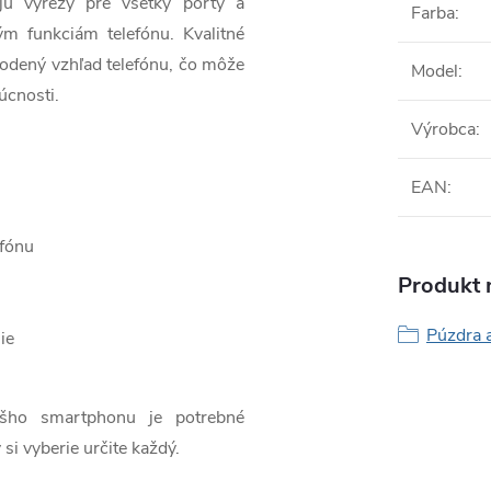
jú výrezy pre všetky porty a
Farba
:
ým funkciám telefónu. Kvalitné
odený vzhľad telefónu, čo môže
Model
:
úcnosti.
Výrobca
:
EAN
:
efónu
Produkt n
Púzdra 
ie
ášho smartphonu je potrebné
 si vyberie určite každý.