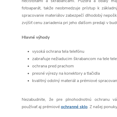
nečistotami a škrabancami. Púzdra a obaly ma
fotoaparát, takže neobmedzuje prístup k základn
spracovanie materiálov zabezpečí dlhodobý nepošk
zvýšiť cenu zariadenia pri jeho ďalšom predaji v bud
Hlavné výhody
vysoká ochrana tela telefónu
zabraňuje nežiaducim škrabancom na tele tel
ochrana pred prachom
presné výrezy na konektory a tlačidla
kvalitný odolný materiál a prémiové spracovan
Nezabudnite, že pre plnohodnotnú ochranu v
používať aj prémiové
ochranné sklo
. Z našej ponuky