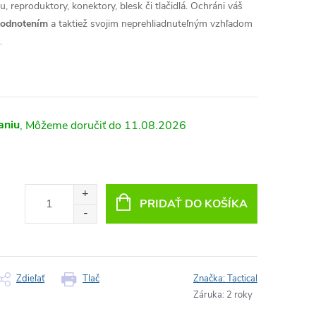
, reproduktory, konektory, blesk či tlačidlá. Ochráni váš
hodnotením
a taktiež svojim neprehliadnuteľným vzhľadom
.
aniu
11.08.2026
PRIDAŤ DO KOŠÍKA
Zdieľať
Tlač
Značka:
Tactical
Záruka
:
2 roky