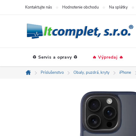
Prejsť
Kontaktujte nás
Hodnotenie obchodu
Na splátky
na
obsah
♻️ Servis a opravy ♻️
🔥 Výpredaj 🔥
Príslušenstvo
Obaly, puzdrá, kryty
iPhone
Domov