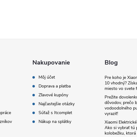
Nakupovanie
Blog
Môj účet
Pre koho je Xia
10 vhodný? Získa
Doprava a platba
miesto vo svete f
Zľavové kupóny
Prežite dovolenk
dôvodov, prečo 
Najčastejšie otázky
vodoodolného pu
upráce
Súťaž s Itcomplet
vyraziť!
zníkov
Nákup na splátky
Xiaomi Elektrick
Ako si vybrať tú
kolobežku, ktor