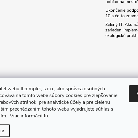
pohľad na mesto
Ukončenie podp
10 a čo to zname
Zelený IT: Ako ná
zariadení implem
ekologické prakti
teľ webu Itcomplet, s.r.o., ako správca osobných
acováva na tomto webe súbory cookies pre zlepšovanie
ebových stránok, pre analytické účely a pre cielenú
lším prechádzaním tohoto webu vyjadrujete súhlas s
ním. Viac informácií
tu
.
iť nastavenie cookies
ie