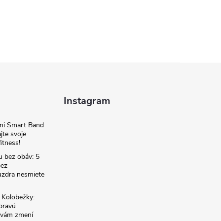
Instagram
omi Smart Band
jte svoje
itness!
u bez obáv: 5
bez
zdra nesmiete
é Kolobežky:
 pravú
á vám zmení