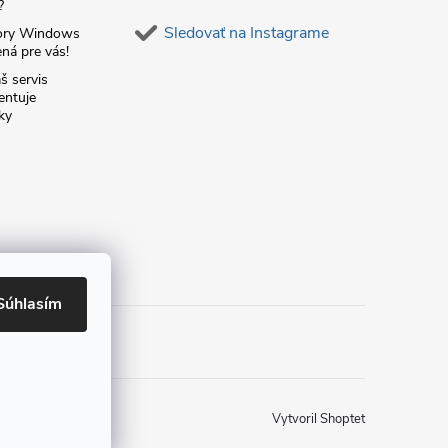
?
Sledovať na Instagrame
ory Windows
ná pre vás!
š servis
entuje
ky
Súhlasím
Vytvoril Shoptet