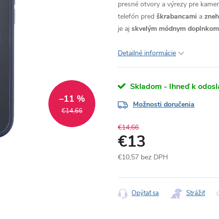
presné otvory a výrezy pre kameru
telefón pred
škrabancami
a
zne
je aj
skvelým módnym doplnkom
Detailné informácie
Skladom - Ihneď k odosl
–11 %
Možnosti doručenia
€14,66
€14,66
€13
€10,57 bez DPH
Jednotková
cena:
Opýtať sa
Strážiť