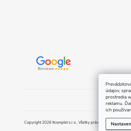
e
Prevádzkova
údajov, spr
prostredia w
reklamu. Ďa
ich používa
Copyright 2026
Itcomplet s.r.o.
. Všetky práva vyhradené.
Uprav
Nastaven