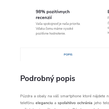
98% pozitívnych
recenzií
P
(
Vaša spokojnosť je naša priorita.
o
Vďaka čomu máme vysoké
i
pozitívne hodnotenie.
POPIS
Podrobný popis
Púzdra a obaly na váš smartphone ktoré nájdete
telefónu
eleganciu
a
spoľahlivo
ochránia
jeho tel