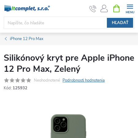
Prejsť
NÁKUPN
KOŠÍK
na
obsah
HĽADAŤ
iPhone 12 Pro Max
Silikónový kryt pre Apple iPhone
12 Pro Max, Zelený
Neohodnotené
Podrobnosti hodnotenia
Kód:
125932