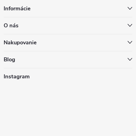
Z
Informácie
á
O nás
p
ä
Nakupovanie
t
Blog
i
Instagram
e