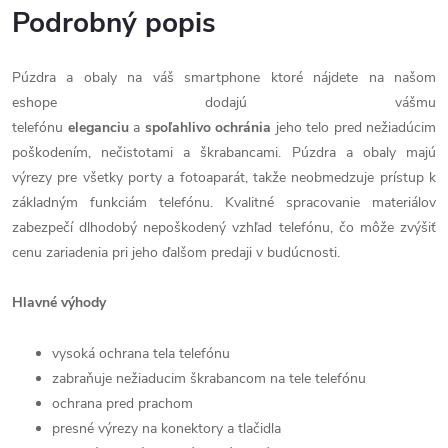
Podrobný popis
Púzdra a obaly na váš smartphone ktoré nájdete na našom
eshope dodajú vášmu
telefónu
eleganciu
a
spoľahlivo
ochránia
jeho telo pred nežiadúcim
poškodením, nečistotami a škrabancami. Púzdra a obaly majú
výrezy pre všetky porty a fotoaparát, takže neobmedzuje prístup k
základným funkciám telefónu. Kvalitné spracovanie materiálov
zabezpečí dlhodobý nepoškodený vzhľad telefónu, čo môže zvýšiť
cenu zariadenia pri jeho ďalšom predaji v budúcnosti.
Hlavné výhody
vysoká ochrana tela telefónu
zabraňuje nežiaducim škrabancom na tele telefónu
ochrana pred prachom
presné výrezy na konektory a tlačidla