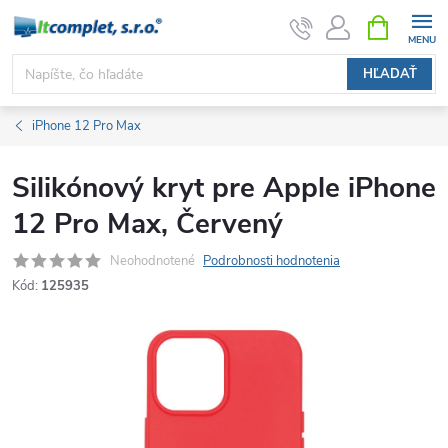
Prejsť
NÁKUPN
KOŠÍK
na
obsah
HĽADAŤ
iPhone 12 Pro Max
Silikónový kryt pre Apple iPhone
12 Pro Max, Červený
Neohodnotené
Podrobnosti hodnotenia
Kód:
125935