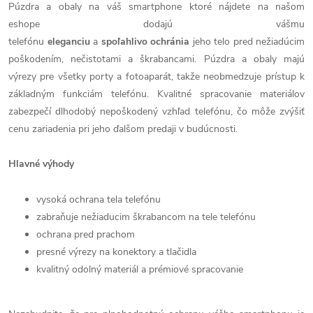
Púzdra a obaly na váš smartphone ktoré nájdete na našom
eshope dodajú vášmu
telefónu
eleganciu
a
spoľahlivo
ochránia
jeho telo pred nežiadúcim
poškodením, nečistotami a škrabancami. Púzdra a obaly majú
výrezy pre všetky porty a fotoaparát, takže neobmedzuje prístup k
základným funkciám telefónu. Kvalitné spracovanie materiálov
zabezpečí dlhodobý nepoškodený vzhľad telefónu, čo môže zvýšiť
cenu zariadenia pri jeho ďalšom predaji v budúcnosti.
Hlavné výhody
vysoká ochrana tela telefónu
zabraňuje nežiaducim škrabancom na tele telefónu
ochrana pred prachom
presné výrezy na konektory a tlačidla
kvalitný odolný materiál a prémiové spracovanie