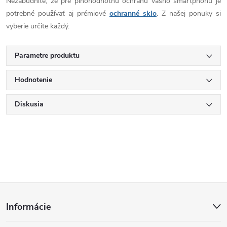
Nezabudnite, že pre plnohodnotnú ochranu vášho smartphonu je
potrebné používať aj prémiové
ochranné sklo
. Z našej ponuky si
vyberie určite každý.
Parametre produktu
Hodnotenie
Diskusia
Z
Informácie
á