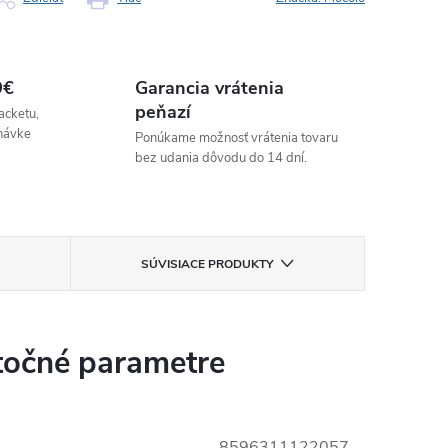
9€
Garancia vrátenia
peňazí
acketu,
návke
Ponúkame možnosť vrátenia tovaru
bez udania dôvodu do 14 dní.
SÚVISIACE PRODUKTY
očné parametre
8596311122057