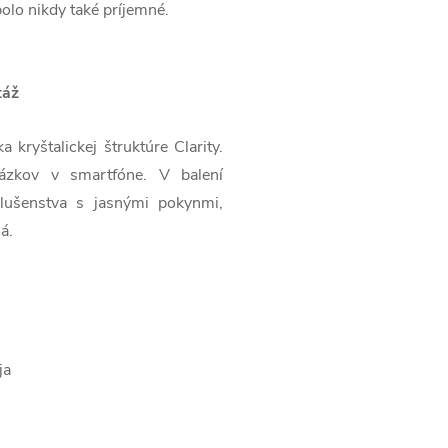
bolo nikdy také príjemné.
táž
kryštalickej štruktúre Clarity.
brázkov v smartfóne. V balení
lušenstva s jasnými pokynmi,
á.
ja