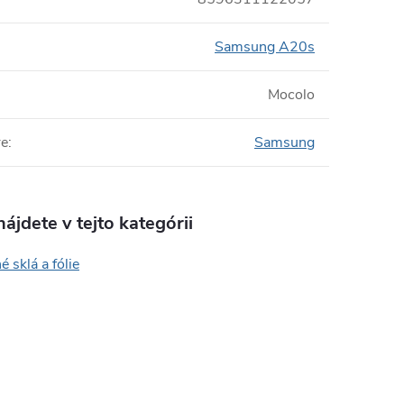
Samsung A20s
Mocolo
re
:
Samsung
ájdete v tejto kategórii
 sklá a fólie