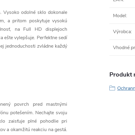
a. Vysoko odolné sklo dokonale
Model
:
ím, a pritom poskytuje vysokú
dnosť, na Full HD displejoch
Výrobca
:
a ešte vylepšuje. Perfektne sedí
ojej jednoduchosti zvládne každý
Vhodné p
Produkt n
Ochranné
lenený povrch pred mastnými
fónu potešením. Nechajte svoju
o zaisťuje plné pohodlie pri
tov a okamžitú reakciu na gestá.