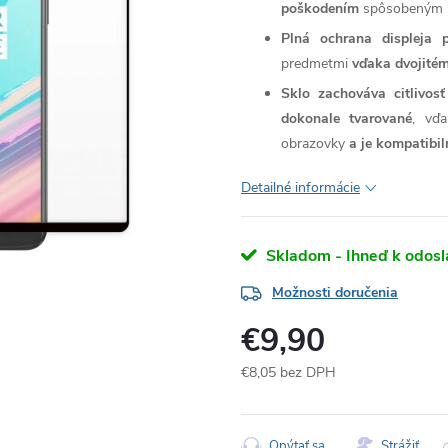
poškodením
spôsobeným n
Plná ochrana displeja 
predmetmi
vďaka dvojitém
Sklo zachováva citlivo
dokonale tvarované
, vďa
obrazovky
a je kompatibi
Detailné informácie
Skladom - Ihneď k odosl
Možnosti doručenia
€9,90
€8,05 bez DPH
Jednotková
cena:
Opýtať sa
Strážiť