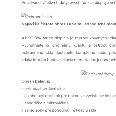
Používanie všetkých dotykových funkcií displeja ne
Najvyššia čistota obrazu a veľmi jednoduchá mon
Až 99,9% farieb displeja je reprodukovaných vďaka 
Vychutnajte si originálnu kvalitu a ostrosť o
ochranného skla dostanete kompletnú sadu prís
vďaka ktorým bude aplikácia mimoriadne jednoduch
Obsah balenia:
- prémiové tvrdené sklo
- alkoholový obrúsok pre dokonalé vyčistenie disple
- handrička z mikrovlákna
- samolepky pre pohodlnú inštaláciu skla