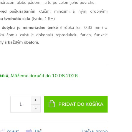
árazom alebo pádom - a to po celom jeho povrchu.
pred poškriabaním
kľúčmi, mincami a inými drobnými
u tvrdnutiu skla
(tvrdosť: 9H)
sť dotyku je mimoriadne tenké
(hrúbka len 0,33 mm)
a
ka čomu zaisťuje dokonalú reprodukciu farieb, funkcie
lný s každým obalom
.
aniu
10.08.2026
PRIDAŤ DO KOŠÍKA
Zdieľať
Tlač
Značka:
Mocolo