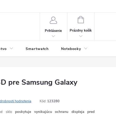
NÁKUPNÝ
KOŠÍK
Prázdny košík
Prihlásenie
stvo
Smartwatch
Notebooky
Počítač
3D pre Samsung Galaxy
drobnosti hodnotenia
Kód:
123280
né sklo
poskytuje vynikajúcu ochranu displeja pred