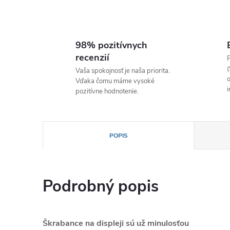
98% pozitívnych
recenzií
P
(
Vaša spokojnosť je naša priorita.
o
Vďaka čomu máme vysoké
i
pozitívne hodnotenie.
POPIS
Podrobný popis
Škrabance na displeji sú už minulosťou