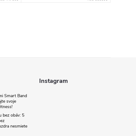
Instagram
omi Smart Band
jte svoje
itness!
u bez obáv: 5
bez
zdra nesmiete