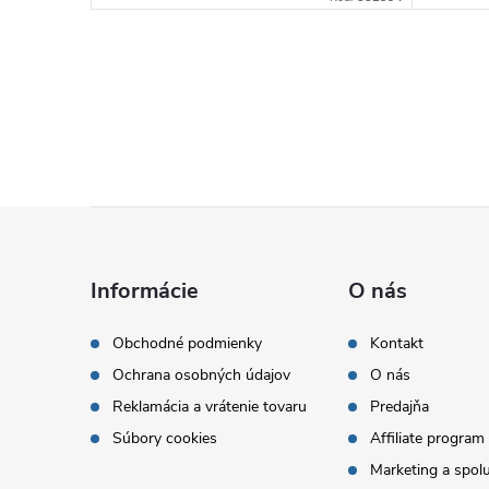
Z
á
Informácie
O nás
p
Obchodné podmienky
Kontakt
Ochrana osobných údajov
O nás
ä
Reklamácia a vrátenie tovaru
Predajňa
t
Súbory cookies
Affiliate program
Marketing a spol