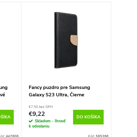
ung
Fancy puzdro pre Samsung
Eleganc
ivé
Galaxy S23 Ultra, Čierne
Galaxy 
€7,50 bez DPH
€6,73 bez 
€9,22
€8,28
ŠÍKA
DO KOŠÍKA
Skladom - Ihneď
Vypredan
k odoslaniu
Kód:
447808
Kód:
585398