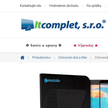
Prejsť
Kontaktujte nás
Hodnotenie obchodu
Na splátky
na
obsah
♻️ Servis a opravy ♻️
🔥 Výpredaj 🔥
Príslušenstvo
Ochranné sklá a fólie
Ochranné
Domov