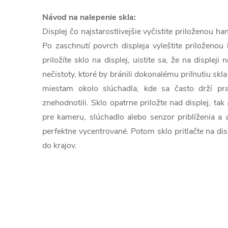
Návod na nalepenie skla:
Displej čo najstarostlivejšie vyčistite priloženou 
Po zaschnutí povrch displeja vyleštite priloženou
priložíte sklo na displej, uistite sa, že na displeji
nečistoty, ktoré by bránili dokonalému priľnutiu skla
miestam okolo slúchadla, kde sa často drží pra
znehodnotili. Sklo opatrne priložte nad displej, tak
pre kameru, slúchadlo alebo senzor priblíženia a 
perfektne vycentrované. Potom sklo pritlačte na dis
do krajov.