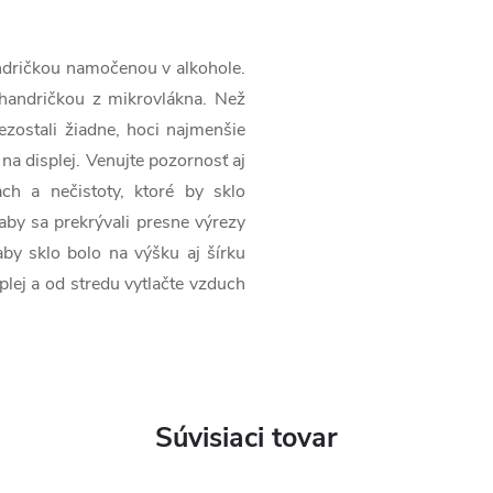
handričkou namočenou v alkohole.
 handričkou z mikrovlákna. Než
 nezostali žiadne, hoci najmenšie
 na displej. Venujte pozornosť aj
ch a nečistoty, ktoré by sklo
 aby sa prekrývali presne výrezy
aby sklo bolo na výšku aj šírku
plej a od stredu vytlačte vzduch
Súvisiaci tovar