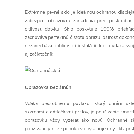
Extrémne pevné sklo je ideálnou ochranou displej
zabezpečí obrazovku zariadenia pred poškriaban
citlivosť dotyku. Sklo poskytuje 100% priehľa
zachováva perfektnú čistotu obrazu, ostrosť dokonc
nezanecháva bubliny pri inštalácii, ktorú vďaka sv
aj začiatočník.
Obrazovka bez šmúh
Vďaka oleofóbnemu povlaku, ktorý chráni sk
škvrnami a odtlačkami prstov, je používanie smart
obrazovku vždy vyzerať ako novú. Ochranné skl
používaní tým, že ponúka voľný a príjemný sklz prs