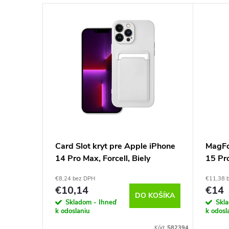
edmi 12
Card Slot kryt pre Apple iPhone
MagFo
14 Pro Max, Forcell, Biely
15 Pro
Trans
€8,24 bez DPH
€11,38 
€10,14
€14
KOŠÍKA
DO KOŠÍKA
Skladom - Ihneď
Skl
k odoslaniu
k odosl
Kód:
594905
Kód:
582394