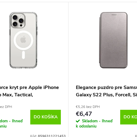
rce kryt pre Apple iPhone
Elegance puzdro pre Sams
 Max, Tactical,
Galaxy S22 Plus, Forcell, S
parentý
bez DPH
€5,26 bez DPH
€6,47
DO KOŠÍKA
DO KO
adom - Ihneď
Skladom - Ihneď
aniu
k odoslaniu
Kód:
8596311221453