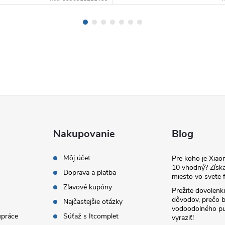
Nakupovanie
Blog
Môj účet
Pre koho je Xia
10 vhodný? Získa
Doprava a platba
miesto vo svete f
Zľavové kupóny
Prežite dovolenk
dôvodov, prečo 
Najčastejšie otázky
vodoodolného pu
upráce
Súťaž s Itcomplet
vyraziť!