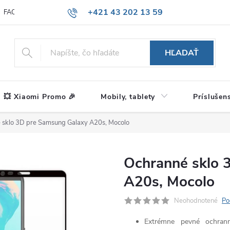
+421 43 202 13 59
FAQ
Blog
HĽADAŤ
💥 Xiaomi Promo 🎉
Mobily, tablety
Príslušen
 sklo 3D pre Samsung Galaxy A20s, Mocolo
Ochranné sklo 
A20s, Mocolo
Neohodnotené
Po
Extrémne pevné ochran