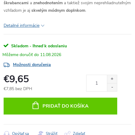
škrabancami
a
znehodnotením
a taktiež svojim neprehliadnuteľným
vzhľadom je aj
skvelým módnym doplnkom
.
Detailné informácie
Skladom - Ihneď k odoslaniu
11.08.2026
Možnosti doručenia
€9,65
€7,85 bez DPH
Jednotková
cena:
PRIDAŤ DO KOŠÍKA
Opýtať sa
Strážiť
Zdieľať