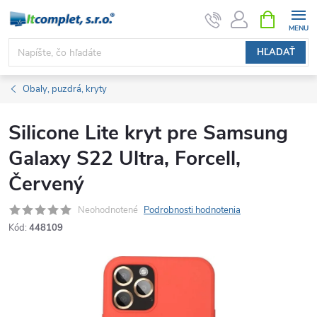
Prejsť
NÁKUPN
KOŠÍK
na
obsah
HĽADAŤ
Obaly, puzdrá, kryty
Silicone Lite kryt pre Samsung
Galaxy S22 Ultra, Forcell,
Červený
Neohodnotené
Podrobnosti hodnotenia
Kód:
448109