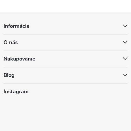
Z
Informácie
á
O nás
p
ä
Nakupovanie
t
Blog
i
Instagram
e