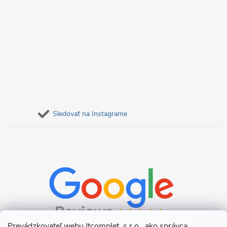
Sledovať na Instagrame
Prevádzkovateľ webu Itcomplet, s.r.o., ako správca