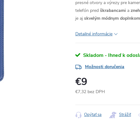
presné otvory a výrezy pre kameru
telefón pred
škrabancami
a
zne
je aj
skvelým módnym doplnkom
Detailné informácie
Skladom - Ihneď k odosl
Možnosti doručenia
€9
€7,32 bez DPH
Jednotková
cena:
Opýtať sa
Strážiť