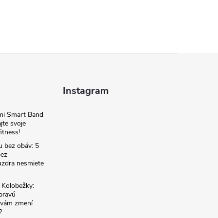
Instagram
omi Smart Band
jte svoje
itness!
u bez obáv: 5
bez
zdra nesmiete
é Kolobežky:
 pravú
á vám zmení
?