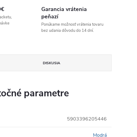
9€
Garancia vrátenia
peňazí
acketu,
návke
Ponúkame možnosť vrátenia tovaru
bez udania dôvodu do 14 dní.
DISKUSIA
očné parametre
5903396205446
Modrá