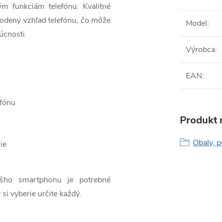
ým funkciám telefónu. Kvalitné
odený vzhľad telefónu, čo môže
Model
:
úcnosti.
Výrobca
:
EAN
:
efónu
Produkt n
Obaly, p
ie
ášho smartphonu je potrebné
 si vyberie určite každý.