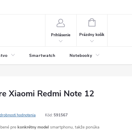
NÁKUPNÝ
KOŠÍK
Prázdny košík
Prihlásenie
stvo
Smartwatch
Notebooky
Počítač
re Xiaomi Redmi Note 12
drobnosti hodnotenia
Kód:
591567
robené pre
konkrétny model
smartphonu, takže ponúka