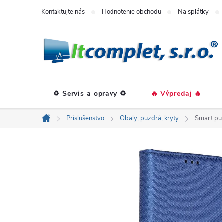
Prejsť
Kontaktujte nás
Hodnotenie obchodu
Na splátky
na
obsah
♻️ Servis a opravy ♻️
🔥 Výpredaj 🔥
Príslušenstvo
Obaly, puzdrá, kryty
Smart pu
Domov