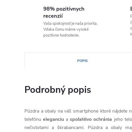
98% pozitívnych
recenzií
P
(
Vaša spokojnosť je naša priorita.
o
Vďaka čomu máme vysoké
i
pozitívne hodnotenie.
POPIS
Podrobný popis
Púzdra a obaly na váš smartphone ktoré nájdete
telefónu
eleganciu
a
spoľahlivo
ochránia
jeho tel
nečistotami a škrabancami. Púzdra a obaly ma