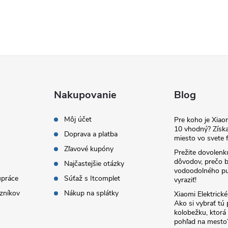
Nakupovanie
Blog
Môj účet
Pre koho je Xia
10 vhodný? Získa
Doprava a platba
miesto vo svete f
Zľavové kupóny
Prežite dovolenk
dôvodov, prečo 
Najčastejšie otázky
vodoodolného pu
upráce
Súťaž s Itcomplet
vyraziť!
zníkov
Nákup na splátky
Xiaomi Elektrick
Ako si vybrať tú
kolobežku, ktor
pohľad na mesto