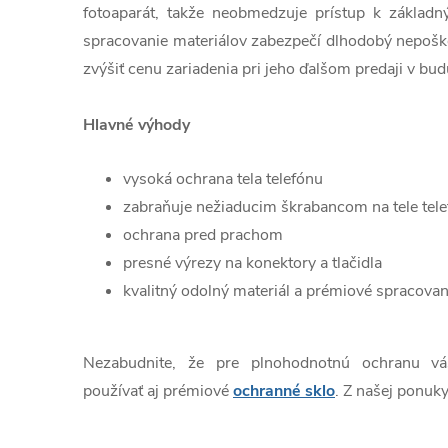
fotoaparát, takže neobmedzuje prístup k základn
spracovanie materiálov zabezpečí dlhodobý nepošk
zvýšiť cenu zariadenia pri jeho ďalšom predaji v bud
Hlavné výhody
vysoká ochrana tela telefónu
zabraňuje nežiaducim škrabancom na tele tel
ochrana pred prachom
presné výrezy na konektory a tlačidla
kvalitný odolný materiál a prémiové spracovan
Nezabudnite, že pre plnohodnotnú ochranu v
používať aj prémiové
ochranné sklo
. Z našej ponuky