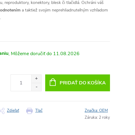
, reproduktory, konektory, blesk či tlačidlá. Ochráni váš
hodnotením
a taktiež svojim neprehliadnuteľným vzhľadom
.
aniu
11.08.2026
PRIDAŤ DO KOŠÍKA
Zdieľať
Tlač
Značka:
OEM
Záruka
:
2 roky