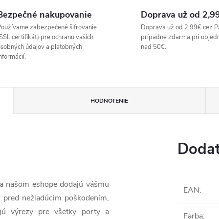
Bezpečné nakupovanie
Doprava už od 2,9
oužívame zabezpečené šifrovanie
Doprava už od 2,99€ cez P
SSL certifikát) pre ochranu vašich
prípadne zdarma pri objed
sobných údajov a platobných
nad 50€.
nformácií.
HODNOTENIE
Dodat
 na našom eshope dodajú vášmu
EAN
:
o pred nežiadúcim poškodením,
jú výrezy pre všetky porty a
Farba
: