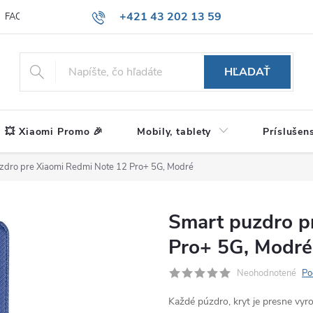
+421 43 202 13 59
FAQ
Blog
HĽADAŤ
💥 Xiaomi Promo 🎉
Mobily, tablety
Príslušen
zdro pre Xiaomi Redmi Note 12 Pro+ 5G, Modré
Smart puzdro p
Pro+ 5G, Modré
Neohodnotené
Po
Každé púzdro, kryt je presne vy