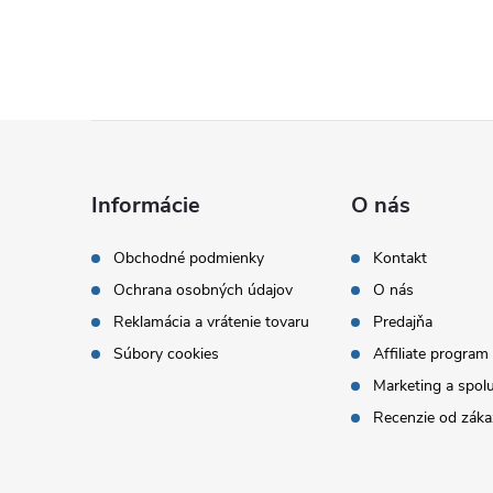
Z
á
Informácie
O nás
p
Obchodné podmienky
Kontakt
Ochrana osobných údajov
O nás
ä
Reklamácia a vrátenie tovaru
Predajňa
t
Súbory cookies
Affiliate program
Marketing a spol
i
Recenzie od záka
e