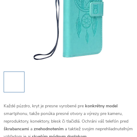
Každé púzdro, kryt je presne vyrobené pre
konkrétny model
smartphonu, takže ponúka presné otvory a výrezy pre kameru,
reproduktory, konektory, blesk či tlačidlá. Ochráni váš telefón pred
škrabancami
a
znehodnotením
a taktiež svojim neprehliadnuteľným
vzhľadom je aj
skvelým módnym doplnkom
.