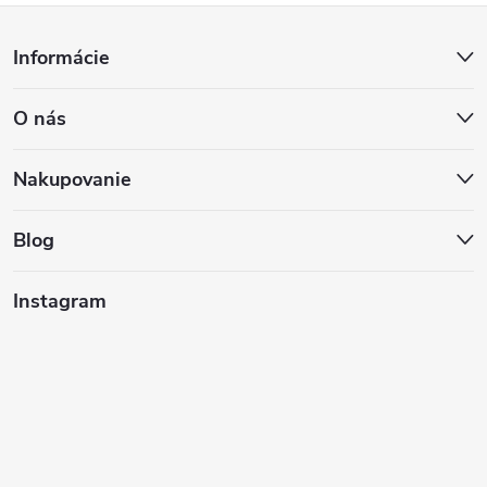
Z
Informácie
á
O nás
p
ä
Nakupovanie
t
Blog
i
Instagram
e