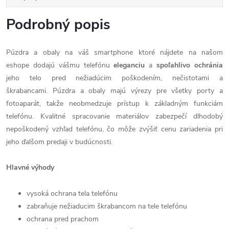
Podrobný popis
Púzdra a obaly na váš smartphone ktoré nájdete na našom
eshope dodajú vášmu telefónu
eleganciu
a
spoľahlivo
ochránia
jeho telo pred nežiadúcim poškodením, nečistotami a
škrabancami. Púzdra a obaly majú výrezy pre všetky porty a
fotoaparát, takže neobmedzuje prístup k základným funkciám
telefónu. Kvalitné spracovanie materiálov zabezpečí dlhodobý
nepoškodený vzhľad telefónu, čo môže zvýšiť cenu zariadenia pri
jeho ďalšom predaji v budúcnosti.
Hlavné výhody
vysoká ochrana tela telefónu
zabraňuje nežiaducim škrabancom na tele telefónu
ochrana pred prachom