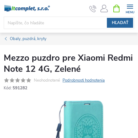
Prejsť
NÁKUPN
KOŠÍK
na
obsah
HĽADAŤ
Obaly, puzdrá, kryty
Mezzo puzdro pre Xiaomi Redmi
Note 12 4G, Zelené
Neohodnotené
Podrobnosti hodnotenia
Kód:
591282