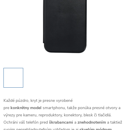
Každé púzdro, kryt je presne vyrobené
pre
konkrétny model
smartphonu, takže ponúka presné otvory a
výrezy pre kameru, reproduktory, konektory, blesk či tlačidlá.
Ochráni váš telefón pred
škrabancami
a
znehodnotením
a taktiež
svojim neprehliadnuteľným vzhľadom je aj
skvelým módnym