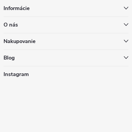
Z
Informácie
á
O nás
p
ä
Nakupovanie
t
Blog
i
Instagram
e