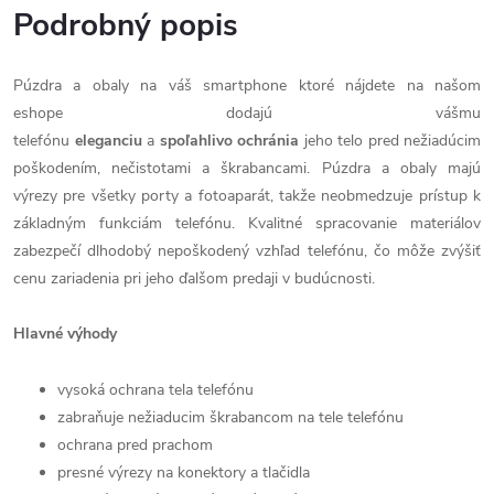
Podrobný popis
Púzdra a obaly na váš smartphone ktoré nájdete na našom
eshope dodajú vášmu
telefónu
eleganciu
a
spoľahlivo
ochránia
jeho telo pred nežiadúcim
poškodením, nečistotami a škrabancami. Púzdra a obaly majú
výrezy pre všetky porty a fotoaparát, takže neobmedzuje prístup k
základným funkciám telefónu. Kvalitné spracovanie materiálov
zabezpečí dlhodobý nepoškodený vzhľad telefónu, čo môže zvýšiť
cenu zariadenia pri jeho ďalšom predaji v budúcnosti.
Hlavné výhody
vysoká ochrana tela telefónu
zabraňuje nežiaducim škrabancom na tele telefónu
ochrana pred prachom
presné výrezy na konektory a tlačidla