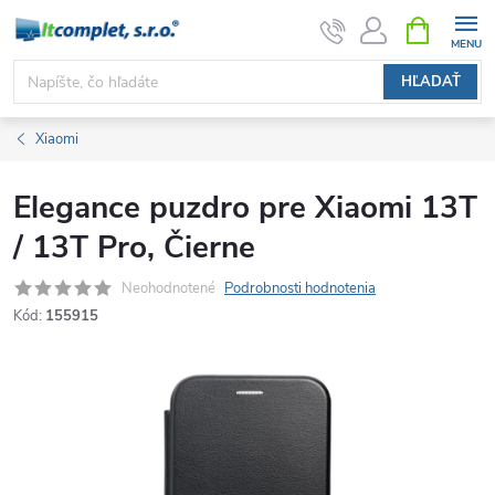
Prejsť
NÁKUPN
KOŠÍK
na
obsah
HĽADAŤ
Xiaomi
Elegance puzdro pre Xiaomi 13T
/ 13T Pro, Čierne
Neohodnotené
Podrobnosti hodnotenia
Kód:
155915