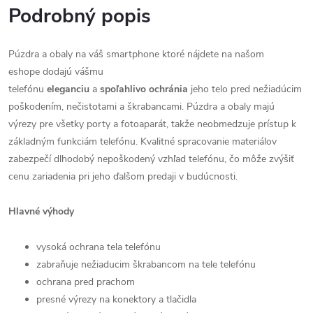
Podrobný popis
Púzdra a obaly na váš smartphone ktoré nájdete na našom
eshope dodajú vášmu
telefónu
eleganciu
a
spoľahlivo
ochránia
jeho telo pred nežiadúcim
poškodením, nečistotami a škrabancami. Púzdra a obaly majú
výrezy pre všetky porty a fotoaparát, takže neobmedzuje prístup k
základným funkciám telefónu. Kvalitné spracovanie materiálov
zabezpečí dlhodobý nepoškodený vzhľad telefónu, čo môže zvýšiť
cenu zariadenia pri jeho ďalšom predaji v budúcnosti.
Hlavné výhody
vysoká ochrana tela telefónu
zabraňuje nežiaducim škrabancom na tele telefónu
ochrana pred prachom
presné výrezy na konektory a tlačidla