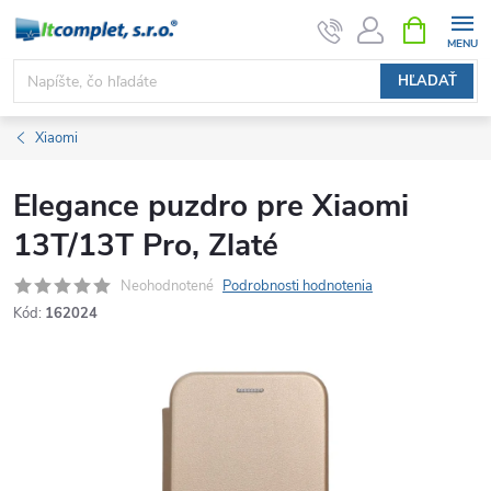
Prejsť
NÁKUPN
KOŠÍK
na
obsah
HĽADAŤ
Xiaomi
Elegance puzdro pre Xiaomi
13T/13T Pro, Zlaté
Neohodnotené
Podrobnosti hodnotenia
Kód:
162024