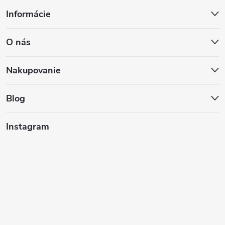
Z
Informácie
á
O nás
p
ä
Nakupovanie
t
Blog
i
Instagram
e