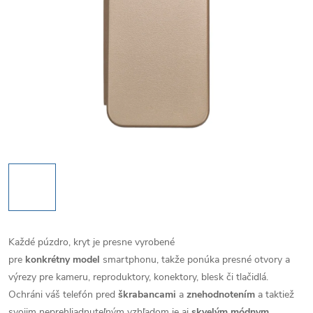
Každé púzdro, kryt je presne vyrobené
pre
konkrétny model
smartphonu, takže ponúka presné otvory a
výrezy pre kameru, reproduktory, konektory, blesk či tlačidlá.
Ochráni váš telefón pred
škrabancami
a
znehodnotením
a taktiež
svojim neprehliadnuteľným vzhľadom je aj
skvelým módnym