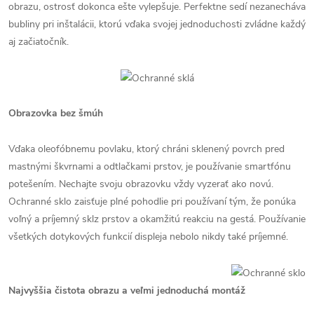
obrazu, ostrosť dokonca ešte vylepšuje. Perfektne sedí nezanecháva
bubliny pri inštalácii, ktorú vďaka svojej jednoduchosti zvládne každý
aj začiatočník.
Obrazovka bez šmúh
Vďaka oleofóbnemu povlaku, ktorý chráni sklenený povrch pred
mastnými škvrnami a odtlačkami prstov, je používanie smartfónu
potešením. Nechajte svoju obrazovku vždy vyzerať ako novú.
Ochranné sklo zaisťuje plné pohodlie pri používaní tým, že ponúka
voľný a príjemný sklz prstov a okamžitú reakciu na gestá. Používanie
všetkých dotykových funkcií displeja nebolo nikdy také príjemné.
Najvyššia čistota obrazu a veľmi jednoduchá montáž