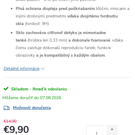
Plná ochrana displeja pred poškriabaním
kľúčmi, mincami a
inými drobnými predmetmi
vďaka dvojitému tvrdnutiu
skla
(tvrdosť: 9H)
Sklo zachováva citlivosť dotyku je mimoriadne
tenké
(hrúbka len 0,33 mm)
a dokonale tvarované
, vďaka
čomu zaisťuje dokonalú reprodukciu farieb, funkcie
obrazovky
a je kompatibilný s každým obalom
.
Detailné informácie
Skladom - Ihneď k odoslaniu
07.08.2026
Možnosti doručenia
€14,90
€9,90