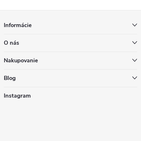
Z
Informácie
á
O nás
p
ä
Nakupovanie
t
Blog
i
Instagram
e