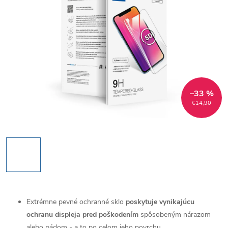
–33 %
€14,90
Extrémne pevné ochranné sklo
poskytuje vynikajúcu
ochranu displeja pred poškodením
spôsobeným nárazom
alebo pádom - a to po celom jeho povrchu.