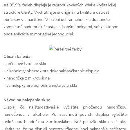
Až 99,9% farieb displeja je reprodukovaných vďaka kryštalickej
štruktúre Clarity. Vychutnajte si originálnu kvalitu a ostrosť
obrázkov v smartfóne. V balení ochranného skla dostanete
kompletnú sadu príslušenstva s jasnými pokynmi, vďaka ktorým
bude aplikácia mimoriadne jednoduchá.
Obsah balenia:
- prémiové tvrdené sklo
- alkoholový obrúsok pre dokonalé vyčistenie displeja
- handrička z mikrovlákna
- samolepky pre pohodlnú inštaláciu skla
Návod na nalepenie skla:
Displej čo najstarostlivejšie vyčistite priloženou handričkou
namočenou v alkohole. Po zaschnutí povrch displeja vyleštite
priloženou handričkou z mikrovlákna. Než priložíte sklo na displej,
uistite sa, že na displeji nezostali žiadne, hoci najmenšie nečistoty,