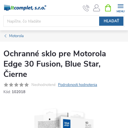
Prejsť
NÁKUPN
KOŠÍK
na
obsah
HĽADAŤ
Motorola
Ochranné sklo pre Motorola
Edge 30 Fusion, Blue Star,
Čierne
Neohodnotené
Podrobnosti hodnotenia
Kód:
102018