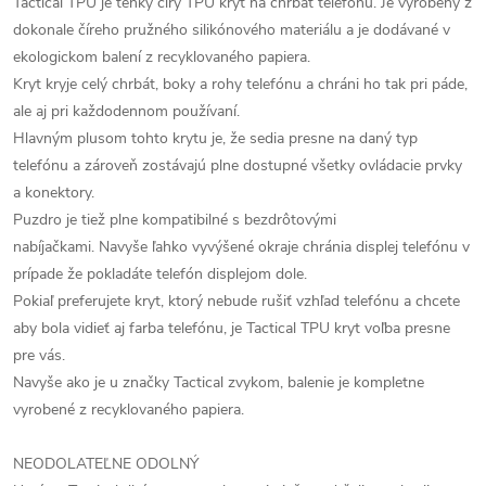
Tactical TPU je tenký číry TPU kryt na chrbát telefónu.
Je vyrobený z
dokonale číreho pružného silikónového materiálu a je dodávané v
ekologickom balení z recyklovaného papiera.
Kryt kryje celý chrbát, boky a rohy telefónu a chráni ho tak pri páde,
ale aj pri každodennom používaní.
Hlavným plusom tohto krytu je, že sedia presne na daný typ
telefónu a zároveň zostávajú plne dostupné všetky ovládacie prvky
a konektory.
Puzdro je tiež plne kompatibilné s bezdrôtovými
nabíjačkami.
Navyše ľahko vyvýšené okraje chránia displej telefónu v
prípade že pokladáte telefón displejom dole.
Pokiaľ preferujete kryt, ktorý nebude rušiť vzhľad telefónu a chcete
aby bola vidieť aj farba telefónu, je Tactical TPU kryt voľba presne
pre vás.
Navyše ako je u značky Tactical zvykom, balenie je kompletne
vyrobené z recyklovaného papiera.
NEODOLATEĽNE ODOLNÝ