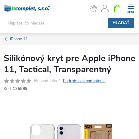
Prejsť
NÁKUPN
KOŠÍK
na
obsah
HĽADAŤ
iPhone 11
Silikónový kryt pre Apple iPhone
11, Tactical, Transparentný
Neohodnotené
Podrobnosti hodnotenia
Kód:
125899