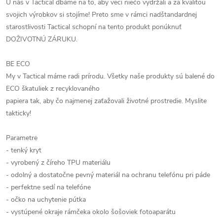
U nás v Tactical dbáme na to, aby veci niečo vydržali a za kvalitou
svojich výrobkov si stojíme!
Preto sme v rámci nadštandardnej
starostlivosti Tactical schopní na tento produkt ponúknuť
DOŽIVOTNÚ ZÁRUKU.
BE ECO
My v Tactical máme radi prírodu.
Všetky naše produkty sú balené do
ECO škatuliek z recyklovaného
papiera tak, aby čo najmenej zaťažovali životné prostredie.
Myslite
takticky!
Parametre
- tenký kryt
- vyrobený z číreho TPU materiálu
- odolný a dostatočne pevný materiál na ochranu telefónu pri páde
- perfektne sedí na telefóne
- očko na uchytenie pútka
- vystúpené okraje rámčeka okolo šošoviek fotoaparátu