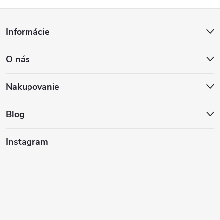
Z
Informácie
á
O nás
p
ä
Nakupovanie
t
Blog
i
Instagram
e