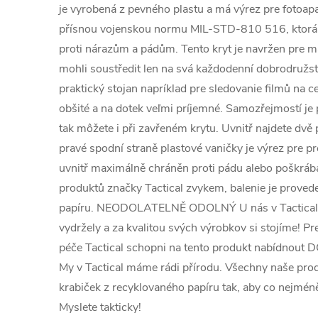
je vyrobená z pevného plastu a má výrez pre fotoapar
přísnou vojenskou normu MIL-STD-810 516, ktorá z
proti nárazům a pádům. Tento kryt je navržen pre m
mohli soustředit len na svá každodenní dobrodružství
praktický stojan napríklad pre sledovanie filmů na c
obšité a na dotek veľmi príjemné. Samozřejmostí je 
tak môžete i při zavřeném krytu. Uvnitř najdete dvě 
pravé spodní straně plastové vaničky je výrez pre pr
uvnitř maximálně chráněn proti pádu alebo poškrábán
produktů značky Tactical zvykem, balenie je prove
papíru. NEODOLATELNĚ ODOLNÝ U nás v Tactical d
vydržely a za kvalitou svých výrobkov si stojíme! P
péče Tactical schopni na tento produkt nabídno
My v Tactical máme rádi přírodu. Všechny naše pro
krabiček z recyklovaného papíru tak, aby co nejméně
Myslete takticky!