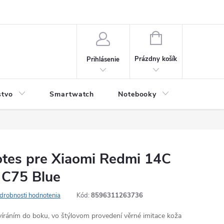
NÁKUPNÝ
KOŠÍK
Prázdny košík
Prihlásenie
stvo
Smartwatch
Notebooky
Počítač
Notes pre Xiaomi Redmi 14C
 C75 Blue
drobnosti hodnotenia
Kód:
8596311263736
evíráním do boku, vo štýlovom provedení věrné imitace koža