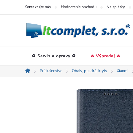
Prejsť
Kontaktujte nás
Hodnotenie obchodu
Na splátky
na
obsah
♻️ Servis a opravy ♻️
🔥 Výpredaj 🔥
Príslušenstvo
Obaly, puzdrá, kryty
Xiaomi
Domov