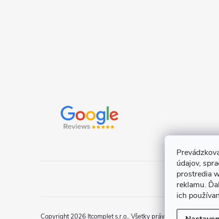
e
Prevádzkova
údajov, spr
prostredia w
reklamu. Ďa
ich používa
Copyright 2026
Itcomplet s.r.o.
. Všetky práva vyhradené.
Uprav