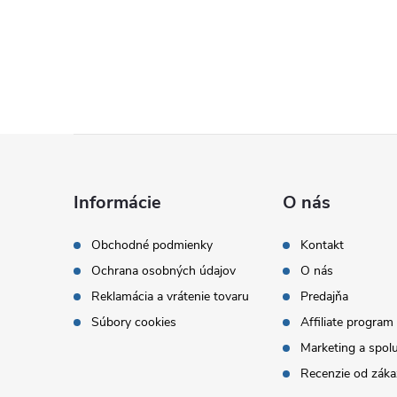
Z
á
Informácie
O nás
p
Obchodné podmienky
Kontakt
Ochrana osobných údajov
O nás
ä
Reklamácia a vrátenie tovaru
Predajňa
t
Súbory cookies
Affiliate program
Marketing a spol
i
Recenzie od záka