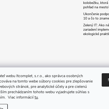
kolobežku, ktor
pohľad na mesto
Ukončenie podp
10 a čo to zname
Zelený IT: Ako ná
zariadení implem
ekologické prakti
teľ webu Itcomplet, s.r.o., ako správca osobných
acováva na tomto webe súbory cookies pre zlepšovanie
ebových stránok, pre analytické účely a pre cielenú
lším prechádzaním tohoto webu vyjadrujete súhlas s
ním. Viac informácií
tu
.
iť nastavenie cookies