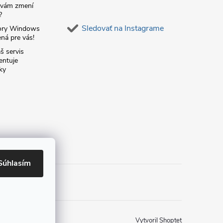
á vám zmení
?
Sledovať na Instagrame
ory Windows
ná pre vás!
š servis
entuje
ky
Súhlasím
Vytvoril Shoptet