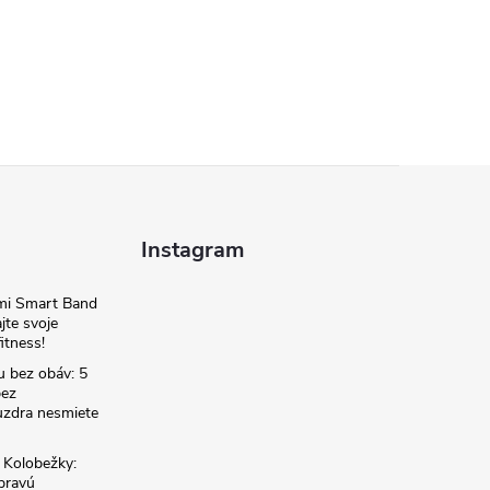
Instagram
omi Smart Band
jte svoje
itness!
u bez obáv: 5
bez
zdra nesmiete
é Kolobežky:
 pravú