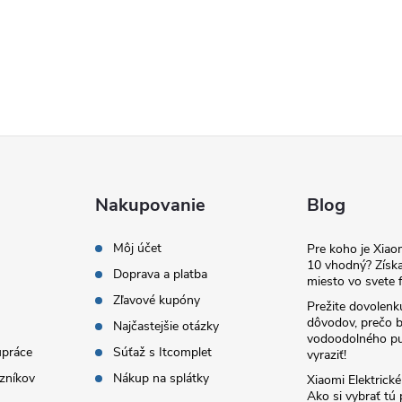
Nakupovanie
Blog
Môj účet
Pre koho je Xia
10 vhodný? Získa
Doprava a platba
miesto vo svete f
Zľavové kupóny
Prežite dovolenk
dôvodov, prečo 
Najčastejšie otázky
vodoodolného pu
upráce
Súťaž s Itcomplet
vyraziť!
zníkov
Nákup na splátky
Xiaomi Elektrick
Ako si vybrať tú