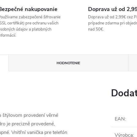
Bezpečné nakupovanie
Doprava už od 2,9
oužívame zabezpečené šifrovanie
Doprava už od 2,99€ cez P
SSL certifikát) pre ochranu vašich
prípadne zdarma pri objed
sobných údajov a platobných
nad 50€.
nformácií.
HODNOTENIE
Dodat
vo štýlovom provedení věrné
EAN
:
ro je precizně provedené,
pné. Vnitřní vanička pre telefón
Výrobca
: