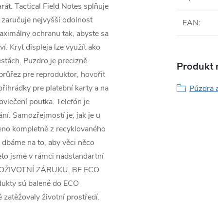
át. Tactical Field Notes splňuje
aručuje nejvyšší odolnost
EAN
:
aximálny ochranu tak, abyste sa
. Kryt displeja lze využít ako
estách. Puzdro je precizně
Produkt n
průřez pre reproduktor, hovořit
přihrádky pre platební karty a na
Púzdra a
ovlečení poutka. Telefón je
í. Samozřejmostí je, jak je u
deno kompletně z recyklovaného
báme na to, aby věci něco
reto jsme v rámci nadstandartní
ut DOŽIVOTNÍ ZÁRUKU. BE ECO
dukty sú balené do ECO
 zatěžovaly životní prostředí.