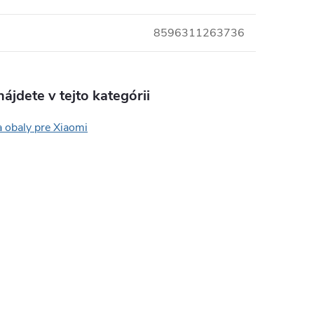
8596311263736
ájdete v tejto kategórii
 obaly pre Xiaomi