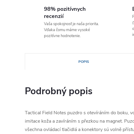
98% pozitívnych
recenzií
P
(
Vaša spokojnosť je naša priorita.
o
Vďaka čomu máme vysoké
i
pozitívne hodnotenie.
POPIS
Podrobný popis
Tactical Field Notes puzdro s otevíráním do boku, 
imitace koža a zavíráním s přezkou na magnet. Puzd
všechna ovládací tlačidlá a konektory sú volně přístu