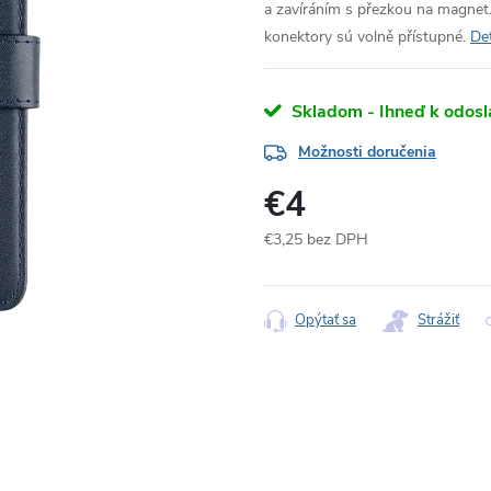
a zavíráním s přezkou na magnet.
konektory sú volně přístupné.
Det
Skladom - Ihneď k odosl
Možnosti doručenia
€4
€3,25 bez DPH
Jednotková
cena:
Opýtať sa
Strážiť