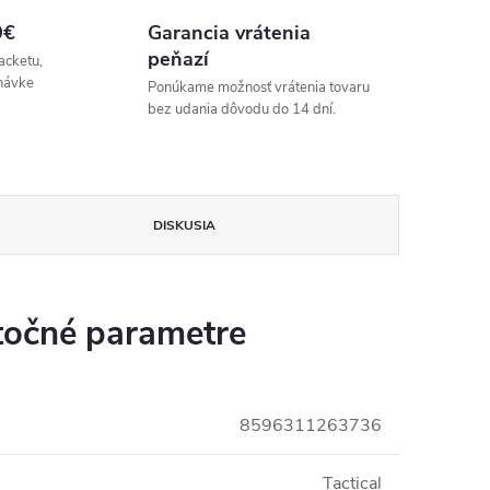
9€
Garancia vrátenia
peňazí
acketu,
návke
Ponúkame možnosť vrátenia tovaru
bez udania dôvodu do 14 dní.
DISKUSIA
očné parametre
8596311263736
Tactical