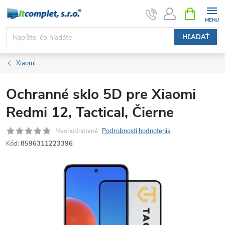
Prejsť
NÁKUPN
KOŠÍK
na
obsah
HĽADAŤ
Xiaomi
Ochranné sklo 5D pre Xiaomi
Redmi 12, Tactical, Čierne
Neohodnotené
Podrobnosti hodnotenia
Kód:
8596311223396