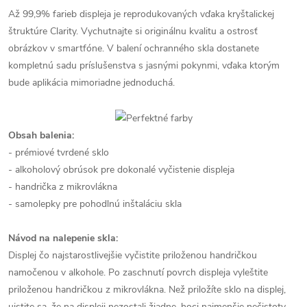
Až 99,9% farieb displeja je reprodukovaných vďaka kryštalickej
štruktúre Clarity. Vychutnajte si originálnu kvalitu a ostrosť
obrázkov v smartfóne. V balení ochranného skla dostanete
kompletnú sadu príslušenstva s jasnými pokynmi, vďaka ktorým
bude aplikácia mimoriadne jednoduchá.
Obsah balenia:
- prémiové tvrdené sklo
- alkoholový obrúsok pre dokonalé vyčistenie displeja
- handrička z mikrovlákna
- samolepky pre pohodlnú inštaláciu skla
Návod na nalepenie skla:
Displej čo najstarostlivejšie vyčistite priloženou handričkou
namočenou v alkohole. Po zaschnutí povrch displeja vyleštite
priloženou handričkou z mikrovlákna. Než priložíte sklo na displej,
uistite sa, že na displeji nezostali žiadne, hoci najmenšie nečistoty,