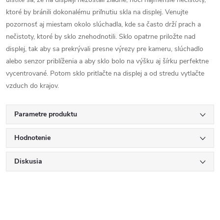
ktoré by bránili dokonalému priľnutiu skla na displej. Venujte
pozornosť aj miestam okolo slúchadla, kde sa často drží prach a
nečistoty, ktoré by sklo znehodnotili. Sklo opatrne priložte nad
displej, tak aby sa prekrývali presne výrezy pre kameru, slúchadlo
alebo senzor priblíženia a aby sklo bolo na výšku aj šírku perfektne
vycentrované. Potom sklo pritlačte na displej a od stredu vytlačte
vzduch do krajov.
Parametre produktu
Hodnotenie
Diskusia