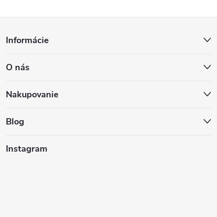
Z
Informácie
á
O nás
p
ä
Nakupovanie
t
Blog
i
Instagram
e