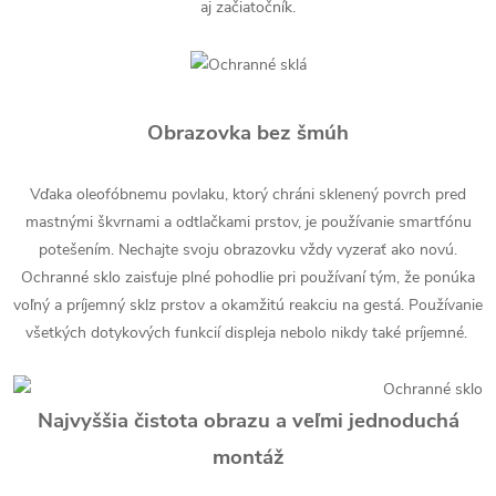
aj začiatočník.
Obrazovka bez šmúh
Vďaka oleofóbnemu povlaku, ktorý chráni sklenený povrch pred
mastnými škvrnami a odtlačkami prstov, je používanie smartfónu
potešením. Nechajte svoju obrazovku vždy vyzerať ako novú.
Ochranné sklo zaisťuje plné pohodlie pri používaní tým, že ponúka
voľný a príjemný sklz prstov a okamžitú reakciu na gestá. Používanie
všetkých dotykových funkcií displeja nebolo nikdy také príjemné.
Najvyššia čistota obrazu a veľmi jednoduchá
montáž