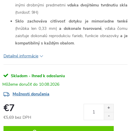
inými drobnými predmetmi
vďaka dvojitému tvrdnutiu skla
(tvrdosť: 9H)
Sklo zachováva citlivosť dotyku je mimoriadne tenké
(hrúbka len 0,33 mm)
a dokonale tvarované
, vďaka čomu
zaisťuje dokonalú reprodukciu farieb, funkcie obrazovky
a je
kompatibilný s každým obalom
.
Detailné informácie
Skladom - Ihneď k odoslaniu
10.08.2026
Možnosti doručenia
€7
€5,69 bez DPH
Jednotková
cena: