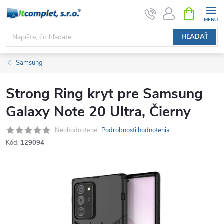
Prejsť
NÁKUPN
KOŠÍK
na
obsah
HĽADAŤ
Samsung
Strong Ring kryt pre Samsung
Galaxy Note 20 Ultra, Čierny
Neohodnotené
Podrobnosti hodnotenia
Kód:
129094