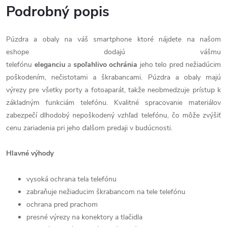
Podrobný popis
Púzdra a obaly na váš smartphone ktoré nájdete na našom
eshope dodajú vášmu
telefónu
eleganciu
a
spoľahlivo
ochránia
jeho telo pred nežiadúcim
poškodením, nečistotami a škrabancami. Púzdra a obaly majú
výrezy pre všetky porty a fotoaparát, takže neobmedzuje prístup k
základným funkciám telefónu. Kvalitné spracovanie materiálov
zabezpečí dlhodobý nepoškodený vzhľad telefónu, čo môže zvýšiť
cenu zariadenia pri jeho ďalšom predaji v budúcnosti.
Hlavné výhody
vysoká ochrana tela telefónu
zabraňuje nežiaducim škrabancom na tele telefónu
ochrana pred prachom
presné výrezy na konektory a tlačidla