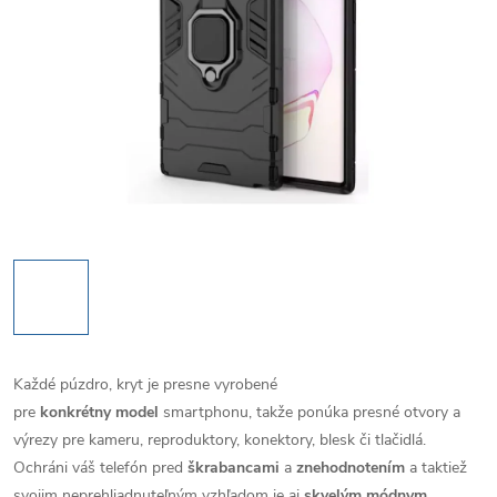
Každé púzdro, kryt je presne vyrobené
pre
konkrétny model
smartphonu, takže ponúka presné otvory a
výrezy pre kameru, reproduktory, konektory, blesk či tlačidlá.
Ochráni váš telefón pred
škrabancami
a
znehodnotením
a taktiež
svojim neprehliadnuteľným vzhľadom je aj
skvelým módnym