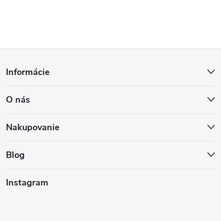
Z
Informácie
á
O nás
p
ä
Nakupovanie
t
Blog
i
Instagram
e